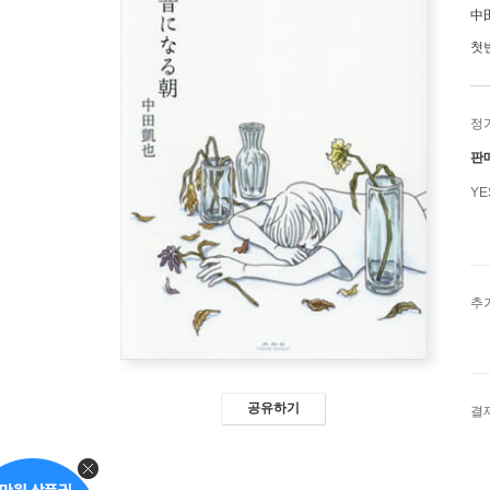
中
첫
정
판
Y
추
공유하기
결