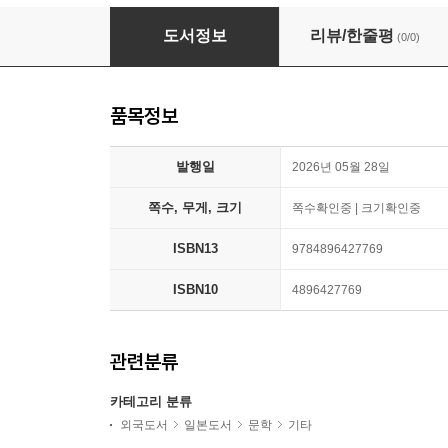
無音になる朝
도서정보
리뷰/한줄평
(0/0)
품목정보
발행일
2026년 05월 28일
쪽수, 무게, 크기
쪽수확인중 | 크기확인중
ISBN13
9784896427769
ISBN10
4896427769
관련분류
카테고리 분류
외국도서
일본도서
문학
기타