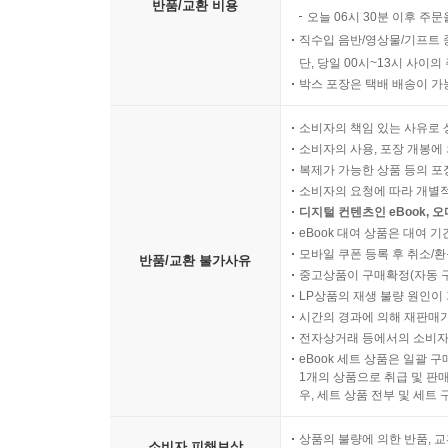
반품/교환 비용
오늘 06시 30분 이후 주문
직수입 음반/영상물/기프트 
단, 당일 00시~13시 사이
박스 포장은 택배 배송이 가
소비자의 책임 있는 사유로 
소비자의 사용, 포장 개봉에 
복제가 가능한 상품 등의 포장을 
소비자의 요청에 따라 개별
디지털 컨텐츠인 eBook, 
eBook 대여 상품은 대여 기
모바일 쿠폰 등록 후 취소/환
반품/교환 불가사유
중고상품이 구매확정(자동 
LP상품의 재생 불량 원인이 기
시간의 경과에 의해 재판매가
전자상거래 등에서의 소비자
eBook 세트 상품은 일괄 
1개의 상품으로 취급 및 판매
우, 세트 상품 전부 및 세트
상품의 불량에 의한 반품, 교
소비자 피해보상