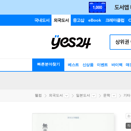
국내도서
외국도서
중고샵
eBook
크레마클럽
C
빠른분야찾기
베스트
신상품
이벤트
바이백
매
웰컴
외국도서
일본도서
문학
기타
소
직