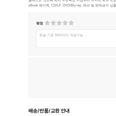
클래스는 첫번째 회차 주문확정 시점부터 마지막 회차 주문
eBook 페이백, CD/LP, DVD/Blu-ray, 패션 및 판매금
평점
한글 기준 50자까지 작성가능
배송/반품/교환 안내