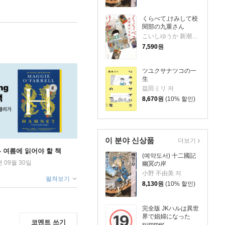
くらべて,けみして校
閱部の九重さん
こいしゆうか 新潮社校閱部 저
7,590
원
ツユクサナツコの一
生
益田ミリ 저
8,670
원
(10% 할인)
이 분야 신상품
더보기
ng - 여름에 읽어야 할 책
(예약도서) 十二國記
년 09월 30일
幽冥の岸
小野 不由美 저
펼쳐보기
8,130
원
(10% 할인)
完全版 JKハルは異世
界で娼婦になった
코멘트 쓰기
summer