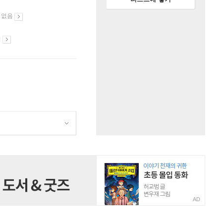
 없음
시
AD