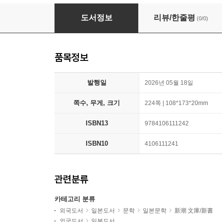
長期政權の條件
도서정보
리뷰/한줄평
(0/0)
품목정보
발행일
2026년 05월 18일
쪽수, 무게, 크기
224쪽 | 108*173*20mm
ISBN13
9784106111242
ISBN10
4106111241
관련분류
카테고리 분류
외국도서
일본도서
문학
일본문학
新潮 文庫/新書
외국도서
일본도서