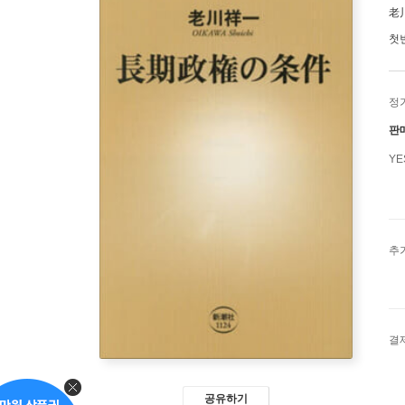
老
첫
정
판
Y
추
결
공유하기