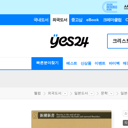
국내도서
외국도서
중고샵
eBook
크레마클럽
C
빠른분야찾기
베스트
신상품
이벤트
바이백
매
웰컴
외국도서
일본도서
문학
일본
소
직