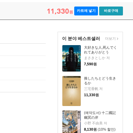
11,330
카트에 넣기
바로구매
원
이 분야 베스트셀러
더보기
大好きな人,死んでく
れてありがとう
まさきとしか 저
7,590
원
推したちとどう生き
るか
三宅香帆 저
11,330
원
(예약도서) 十二國記
幽冥の岸
小野 不由美 저
8,130
원
(10% 할인)