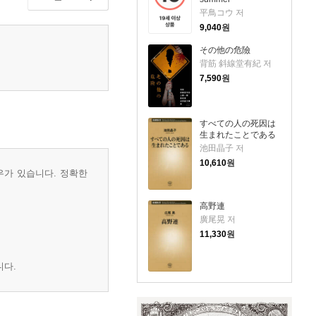
平鳥コウ 저
9,040
원
その他の危險
背筋 斜線堂有紀 저
7,590
원
すべての人の死因は
生まれたことである
池田晶子 저
10,610
원
우가 있습니다. 정확한
高野連
廣尾晃 저
11,330
원
니다.