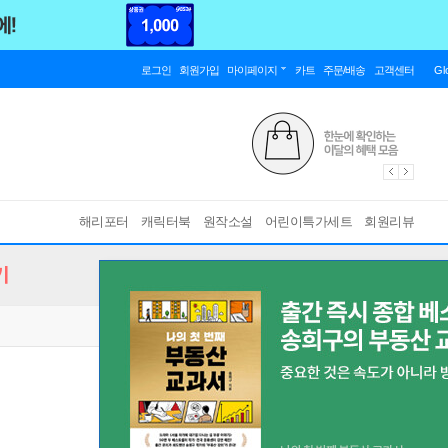
로그인
회원가입
마이페이지
카트
주문/배송
고객센터
Gl
해리포터
캐릭터북
원작소설
어린이특가세트
회원리뷰
기