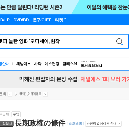
D/LP
DVD/BD
문구
/GIFT
티켓
독서유형검사
RBTI Lab
장안내
채널예스
사락
예스펀딩
클래스24
독서유형검사
박혜진 편집자의 문장 수집,
채널예스 1화 보러 가
문학
新潮 文庫/新書
득공제
수입
長期政權の條件
[ 新潮新書 ]
수입일서
바인딩 & 에디션 안내