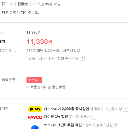
川祥一
저
新潮社
2026년 05월 18일
번째 리뷰어가 되어주세요.
가
11,330원
11,330
원
매가
ES포인트
570원 (5% 적립) + 마니아추가적립
5만원이상 구매 시 2천원 추가적립
가혜택쿠폰
쿠폰받기
주문금액대별 할인쿠폰
제혜택
카카오페이
2,000원 즉시할인
일 400건, 4만원 이상
페이코
1% 할인
포인트 결제시
토스페이
1만P 추첨 적립
+ 생애첫결제 3천원