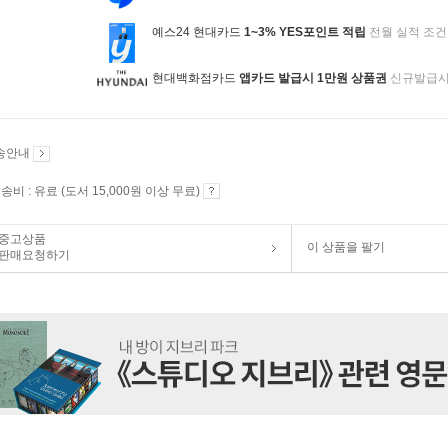
예스24 현대카드
1~3% YES포인트 적립
전월 실적 조건
현대백화점카드
앱카드 발급시 1만원 상품권
신규발급
송안내
송비 : 유료 (도서 15,000원 이상 무료)
중고상품
이 상품을 팔기
판매요청하기