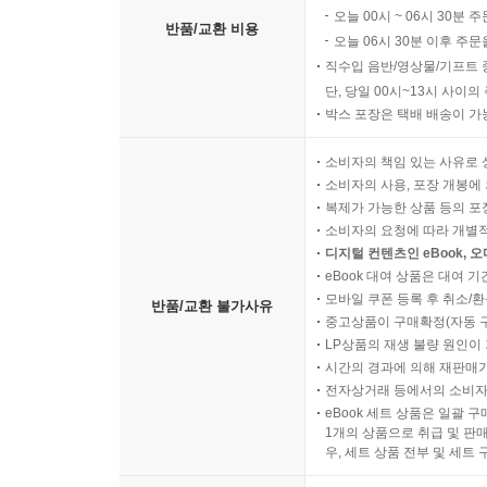
오늘 00시 ~ 06시 30분 
반품/교환 비용
오늘 06시 30분 이후 주문
직수입 음반/영상물/기프트 
단, 당일 00시~13시 사이
박스 포장은 택배 배송이 가
소비자의 책임 있는 사유로 
소비자의 사용, 포장 개봉에 
복제가 가능한 상품 등의 포장을 
소비자의 요청에 따라 개별
디지털 컨텐츠인 eBook, 
eBook 대여 상품은 대여 기
모바일 쿠폰 등록 후 취소/환
반품/교환 불가사유
중고상품이 구매확정(자동 
LP상품의 재생 불량 원인이 기
시간의 경과에 의해 재판매가
전자상거래 등에서의 소비자
eBook 세트 상품은 일괄 
1개의 상품으로 취급 및 판매
우, 세트 상품 전부 및 세트