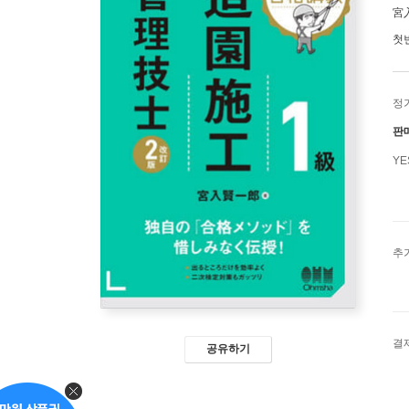
宮
첫
정
판
Y
추
결
공유하기