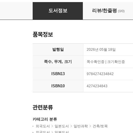
1級造園施工管理技士 改訂2版
도서정보
리뷰/한줄평
(0/0)
품목정보
발행일
2026년 05월 18일
쪽수, 무게, 크기
쪽수확인중 | 크기확인중
ISBN13
9784274234842
ISBN10
4274234843
관련분류
카테고리 분류
외국도서
일본도서
일반과학
건축/토목
외국도서
일본도서