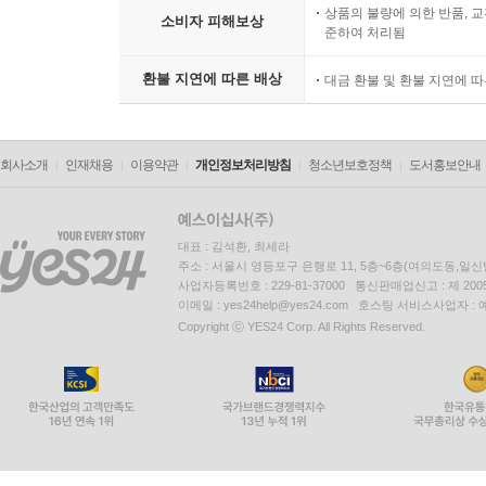
상품의 불량에 의한 반품, 교
소비자 피해보상
준하여 처리됨
환불 지연에 따른 배상
대금 환불 및 환불 지연에 
회사소개
인재채용
이용약관
개인정보처리방침
청소년보호정책
도서홍보안내
대표 : 김석환, 최세라
주소 : 서울시 영등포구 은행로 11, 5층~6층(여의도동,일신
사업자등록번호 : 229-81-37000 통신판매업신고 : 제 200
이메일 : yes24help@yes24.com 호스팅 서비스사업자 :
Copyright ⓒ YES24 Corp. All Rights Reserved.