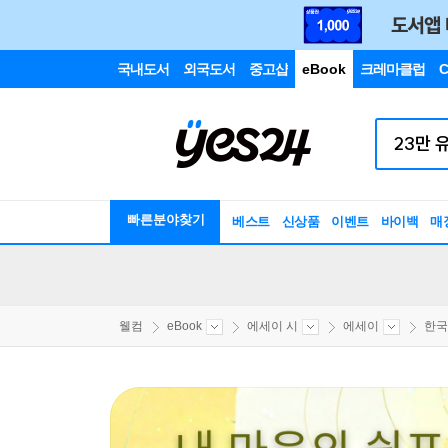
국내도서
외국도서
중고샵
eBook
크레마클럽
C
빠른분야찾기
베스트
신상품
이벤트
바이백
매
웰컴
eBook
에세이 시
에세이
한국