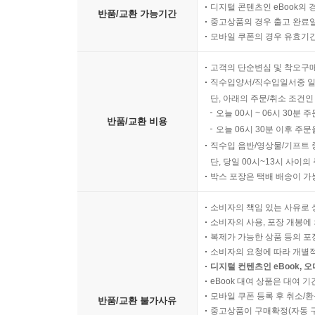
디지털 콘텐츠인 eBook의 
반품/교환 가능기간
중고상품의 경우 출고 완료일
모바일 쿠폰의 경우 유효기간(
고객의 단순변심 및 착오구
직수입양서/직수입일서중 일
단, 아래의 주문/취소 조건인
오늘 00시 ~ 06시 30분 
반품/교환 비용
오늘 06시 30분 이후 주문
직수입 음반/영상물/기프트 
단, 당일 00시~13시 사이
박스 포장은 택배 배송이 가
소비자의 책임 있는 사유로 
소비자의 사용, 포장 개봉에 
복제가 가능한 상품 등의 포장을 
소비자의 요청에 따라 개별
디지털 컨텐츠인 eBook, 
eBook 대여 상품은 대여 기
모바일 쿠폰 등록 후 취소/환
반품/교환 불가사유
중고상품이 구매확정(자동 