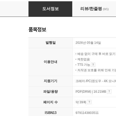
내 마음의 쉼표
도서정보
리뷰/한줄평
(0/1)
품목정보
발행일
2026년 05월 14일
배송 없이 구매 후 바로 읽
제한없음
이용안내
TTS 가능
저작권 보호를 위해 인쇄 기
지원기기
크레마 /PC(윈도우 - 4K 모
파일/용량
PDF(DRM) | 16.21MB
페이지 수
약 39쪽
ISBN13
9791143803511