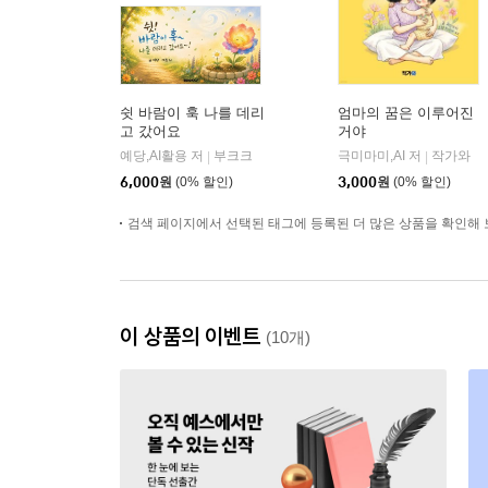
쉿 바람이 훅 나를 데리
엄마의 꿈은 이루어진
고 갔어요
거야
예당,AI활용 저
부크크
극미마미,AI 저
작가와
|
|
6,000
원
(0% 할인)
3,000
원
(0% 할인)
검색 페이지에서 선택된 태그에 등록된 더 많은 상품을 확인해 
이 상품의 이벤트
(10개)