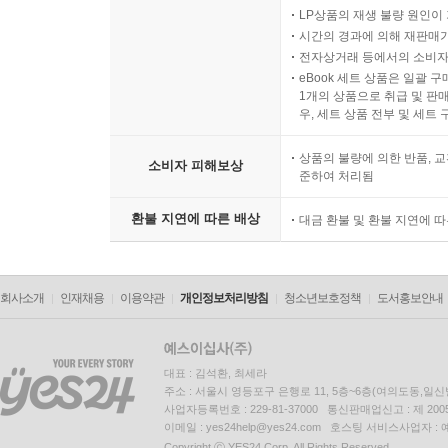
LP상품의 재생 불량 원인이 기
시간의 경과에 의해 재판매가
전자상거래 등에서의 소비자
eBook 세트 상품은 일괄 
1개의 상품으로 취급 및 판매
우, 세트 상품 전부 및 세트
상품의 불량에 의한 반품, 교
소비자 피해보상
준하여 처리됨
환불 지연에 따른 배상
대금 환불 및 환불 지연에 
회사소개
인재채용
이용약관
개인정보처리방침
청소년보호정책
도서홍보안내
대표 : 김석환, 최세라
주소 : 서울시 영등포구 은행로 11, 5층~6층(여의도동,일신
사업자등록번호 : 229-81-37000 통신판매업신고 : 제 200
이메일 : yes24help@yes24.com 호스팅 서비스사업자 :
Copyright ⓒ YES24 Corp. All Rights Reserved.