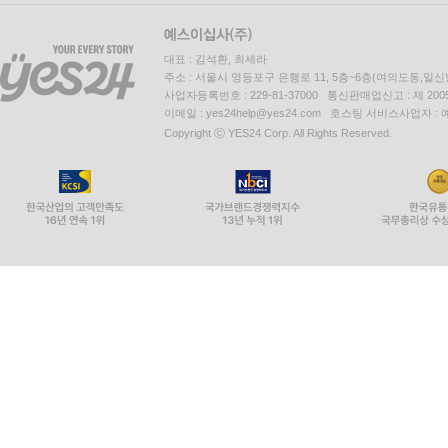
대표 : 김석환, 최세라
주소 : 서울시 영등포구 은행로 11, 5층~6층(여의도동,일신
사업자등록번호 : 229-81-37000 통신판매업신고 : 제 200
이메일 : yes24help@yes24.com 호스팅 서비스사업자 :
Copyright ⓒ YES24 Corp. All Rights Reserved.