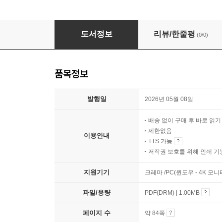
내 안의 별을 깨워라 1
도서정보
리뷰/한줄평
(0/0)
품목정보
발행일
2026년 05월 08일
배송 없이 구매 후 바로 읽
제한없음
이용안내
TTS 가능
저작권 보호를 위해 인쇄 기
지원기기
크레마 /PC(윈도우 - 4K 모
파일/용량
PDF(DRM) | 1.00MB
페이지 수
약 84쪽