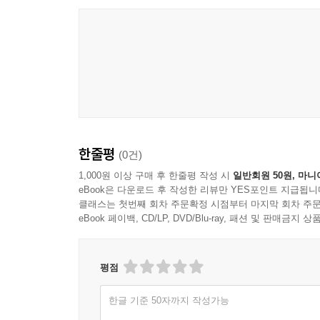
40. 달콤 지혜의 조율사 미(未), 어느 자리에 살고 있
41. 재주 많은 결실의 수호자, ‘신(申)’
42. 영리한 재주꾼 신(申), 어느 자리에 살고 있니?
43. 반짝이는 보석과 날카로운 부리, ‘유(酉)’
44. 반짝이는 보석 유(酉), 어느 자리에 살고 있니?
45. 든든한 파수꾼이자 비밀 창고, ‘술(戌)’
46. 든든한 파수꾼 술(戌), 어느 자리에 살고 있니?
한줄평
(0건)
1,000원 이상 구매 후 한줄평 작성 시
일반회원 50원, 마니
eBook은 다운로드 후 작성한 리뷰만 YES포인트 지급됩니
클래스는 첫번째 회차 주문확정 시점부터 마지막 회차 주문
eBook 페이백, CD/LP, DVD/Blu-ray, 패션 및 판매금
평점
한글 기준 50자까지 작성가능