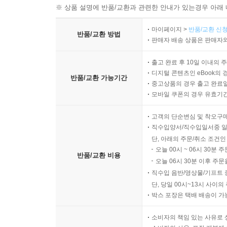
※ 상품 설명에 반품/교환과 관련한 안내가 있는경우 아래 
마이페이지 >
반품/교환 신청
반품/교환 방법
판매자 배송 상품은 판매자와
출고 완료 후 10일 이내의 
디지털 콘텐츠인 eBook의 
반품/교환 가능기간
중고상품의 경우 출고 완료일
모바일 쿠폰의 경우 유효기간(
고객의 단순변심 및 착오구
직수입양서/직수입일서중 일
단, 아래의 주문/취소 조건인
오늘 00시 ~ 06시 30분 
반품/교환 비용
오늘 06시 30분 이후 주문
직수입 음반/영상물/기프트 
단, 당일 00시~13시 사이
박스 포장은 택배 배송이 가
소비자의 책임 있는 사유로 