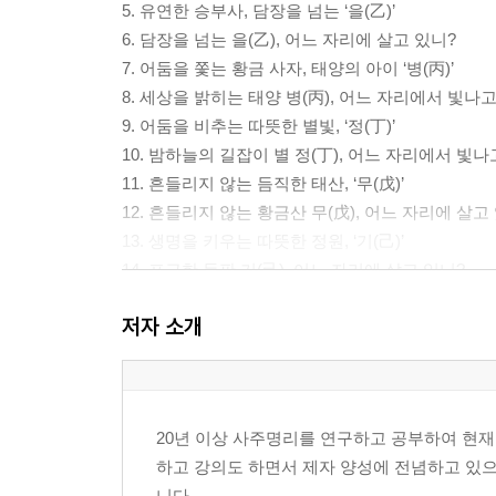
5. 유연한 승부사, 담장을 넘는 ‘을(乙)’
6. 담장을 넘는 을(乙), 어느 자리에 살고 있니?
7. 어둠을 쫓는 황금 사자, 태양의 아이 ‘병(丙)’
8. 세상을 밝히는 태양 병(丙), 어느 자리에서 빛나고
9. 어둠을 비추는 따뜻한 별빛, ‘정(丁)’
10. 밤하늘의 길잡이 별 정(丁), 어느 자리에서 빛나
11. 흔들리지 않는 듬직한 태산, ‘무(戊)’
12. 흔들리지 않는 황금산 무(戊), 어느 자리에 살고
13. 생명을 키우는 따뜻한 정원, ‘기(己)’
14. 포근한 들판 기(己), 어느 자리에 살고 있니?
15. 결단과 정의의 보검, ‘경(庚)’
저자 소개
16. 단단한 정의의 수호자 경(庚), 어느 자리에 살고 
17. 반짝이는 지혜의 보석, ‘신(辛)’
18. 반짝이는 보석 신(辛), 어느 자리에 살고 있니?
19. 지혜의 깊은 바다, ‘임(壬)’
20년 이상 사주명리를 연구하고 공부하여 현
20. 지혜의 깊은 바다 임(壬), 어느 자리에 살고 있니
하고 강의도 하면서 제자 양성에 전념하고 있
21. 모두를 살리는 사랑스러운 단비, ‘계(癸)’
니다.