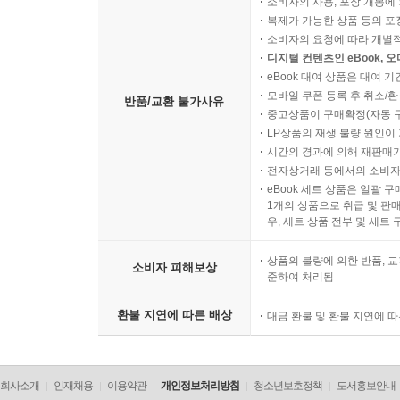
소비자의 사용, 포장 개봉에 
복제가 가능한 상품 등의 포장을 
소비자의 요청에 따라 개별
디지털 컨텐츠인 eBook, 
eBook 대여 상품은 대여 기
모바일 쿠폰 등록 후 취소/환
반품/교환 불가사유
중고상품이 구매확정(자동 
LP상품의 재생 불량 원인이 기
시간의 경과에 의해 재판매가
전자상거래 등에서의 소비자
eBook 세트 상품은 일괄 
1개의 상품으로 취급 및 판매
우, 세트 상품 전부 및 세트
상품의 불량에 의한 반품, 교
소비자 피해보상
준하여 처리됨
환불 지연에 따른 배상
대금 환불 및 환불 지연에 
회사소개
인재채용
이용약관
개인정보처리방침
청소년보호정책
도서홍보안내