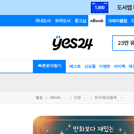
국내도서
외국도서
중고샵
eBook
크레마클럽
C
빠른분야찾기
베스트
신상품
이벤트
바이백
매
웰컴
eBook
인문
한국/동양철학