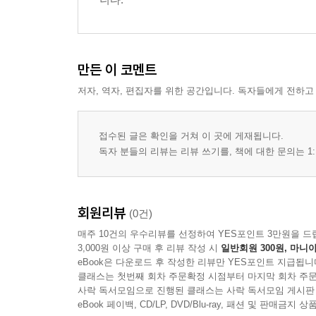
22. 모두를 살리는 사랑스러운 단비 癸, 어느 자리에
23. 만물을 품은 욕심쟁이 요정, ‘해(亥)’
24. 만물을 품은 욕심쟁이 해(亥), 어느 자리에 살고
25. 신비로운 생명의 씨앗, ‘자(子)’
만든 이 코멘트
26. 신비로운 생명의 씨앗 子, 어느 자리에 살고 있
저자, 역자, 편집자를 위한 공간입니다. 독자들에게 전하고
27. 우직한 인내의 수호자, ‘축(丑)’
28. 우직한 인내의 수호자 丑, 어느 자리에 살고 있
29. 용맹한 새벽의 개척자, ‘인(寅)’
접수된 글은 확인을 거쳐 이 곳에 게재됩니다.
30. 용맹한 새벽의 개척자 寅, 어느 자리에 살고 있
독자 분들의 리뷰는 리뷰 쓰기를, 책에 대한 문의는 1:
31. 부지런한 아침의 설계자, ‘묘(卯)’
32. 톡톡 튀는 아침의 설계자 묘(卯), 어느 자리에 
33. 화려한 변신의 마법사, ‘진(辰)’
회원리뷰
(0건)
34. 화려한 변신의 마법사 辰, 어느 자리에 살고 있
매주 10건의 우수리뷰를 선정하여 YES포인트 3만원을 드
35. 세상을 연결하는 만능 재주꾼, ‘사(巳)’
3,000원 이상 구매 후 리뷰 작성 시
일반회원 300원, 마니아
36. 불꽃처럼 바쁜 멀티플레이어 巳, 어느 자리에 살
eBook은 다운로드 후 작성한 리뷰만 YES포인트 지급됩니
클래스는 첫번째 회차 주문확정 시점부터 마지막 회차 주문
37. 화려한 정열의 주인공, ‘오(午)’
사락 독서모임으로 진행된 클래스는 사락 독서모임 게시판
38. 화려한 정열의 주인공 午, 어느 자리에 살고 있
eBook 페이백, CD/LP, DVD/Blu-ray, 패션 및 판매금
39. 달콤한 지혜를 나누는 조율사, ‘미(未)’