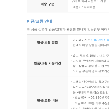
구매 후 즉시 다운로드 가능
배송 구분
배송비 : 무료배송
반품/교환 안내
※ 상품 설명에 반품/교환과 관련한 안내가 있는경우 아래 
마이페이지 >
반품/교환 신청
반품/교환 방법
판매자 배송 상품은 판매자와
출고 완료 후 10일 이내의 
디지털 콘텐츠인 eBook의 
반품/교환 가능기간
중고상품의 경우 출고 완료일
모바일 쿠폰의 경우 유효기간(
고객의 단순변심 및 착오구
직수입양서/직수입일서중 일
단, 아래의 주문/취소 조건인
오늘 00시 ~ 06시 30분 
반품/교환 비용
오늘 06시 30분 이후 주문
직수입 음반/영상물/기프트 