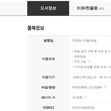
끈적괴물 멈춰!
도서정보
리뷰/한줄평
(0/0)
품목정보
발행일
2026년 05월 08일
배송 없이 구매 후 바로 읽
제한없음
이용안내
TTS 가능
저작권 보호를 위해 인쇄 기
지원기기
크레마 /PC(윈도우 - 4K 모
파일/용량
PDF(DRM) | 25.91MB
페이지 수
약 28쪽
ISBN13
9791143803535