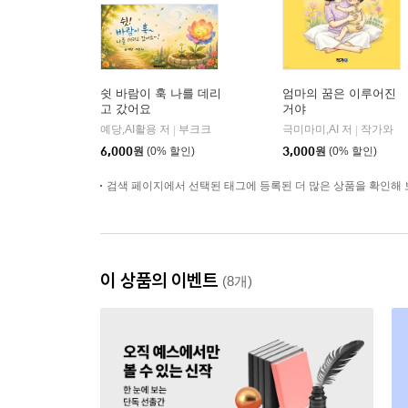
쉿 바람이 훅 나를 데리
엄마의 꿈은 이루어진
고 갔어요
거야
예당,AI활용 저
부크크
극미마미,AI 저
작가와
|
|
6,000
원
(0% 할인)
3,000
원
(0% 할인)
검색 페이지에서 선택된 태그에 등록된 더 많은 상품을 확인해 
이 상품의 이벤트
(8개)