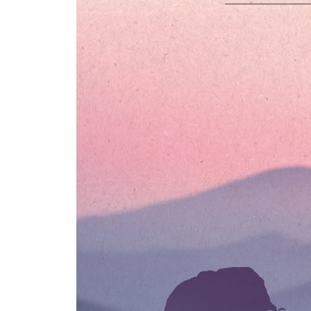
- 절반의 책임은 탈북민에게 있다
3장. 내가 ‘해솔학교’에 올인(all-in)하는 이유
해솔학교를 만든 것은 우연이 아니다
- 사회복지대학원에서 공부를 시작하다
- 셋넷학교부터 한누리학교까지, 해솔학교의 뿌리
해솔학교는 어떤 학교인가
- 탈북 청소년을 위한 대학 특례 입학 제도의 함정
- 해솔학교, 건강부터 교육·취업·가정까지 책임진다
- 해솔이 이공·기술 교육에 집중하는 이유
- 누가 해솔학교에 입학할 수 있나?
- 해솔은 어떻게 운영되어 왔나?
- 학교를 넘어 가족으로, ‘해솔가족’
4장. 우리는 무엇을, 어떻게 해야 하나