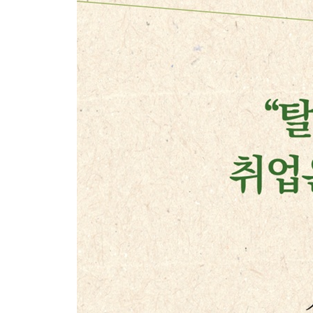
월북 작가 작품에서 분단의 아픔을 보다
- 월북 작가 그림을 수집하다
북한은 어떤 곳인가? 정말 위협적인가?
- ‘공산주의’가 아니라 ‘공산당 일당 독재’다
- 빨갱이와 간첩, 체제는 무너져도 단어는 남아 있다
- 3대 세습국가, 우리에게 위협적이기만 할까
- 핵 보유국, 일시에 파멸케 하는 위력이다
- 사람이 나쁜 게 아니라 체제가 나쁘다
번외 이야기〉 북한에서의 일상 _ 평양·묘향산 여
2장. 탈북민, 정말 먼저 온 통일인가?
탈북민은 어떤 사람들인가
- 탈북민 3만5천 명 시대
- 탈북민 중 생존자는 얼마나 될까?