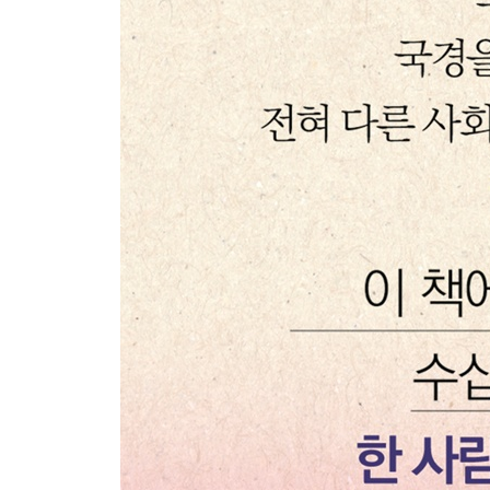
- 남한에 온 입국자 중 70%가 여성이다
- 연령별로는 청소년 비율이 30%에 달한다
- 북한 출신지별로 특징이 있다
- 지금은 중국 출생 아이들의 입국이 대세
남한에서 이방인 아닌 이방인으로 살다
- 하나원 문이 열리면 진짜 한국살이가 시작된다
- 자존심과 깊은 열등감
- 숙명 같은 외로움은 끝이 없다
- 그들의 미래는 늘 불안하다
- 탈북 청소년은 ‘정신적 고아’이다
- ‘제발 이민왔다고 생각하라’고 하는 이유
먼저 온 통일, 통일 연습 역군의 실체
- 통일 연습, 절반의 성공
- 이용하지 말고 지원해야 한다
- 봉사자들의 희생, 당연한 것이 아니다
- 통일 관련 세미나의 한계