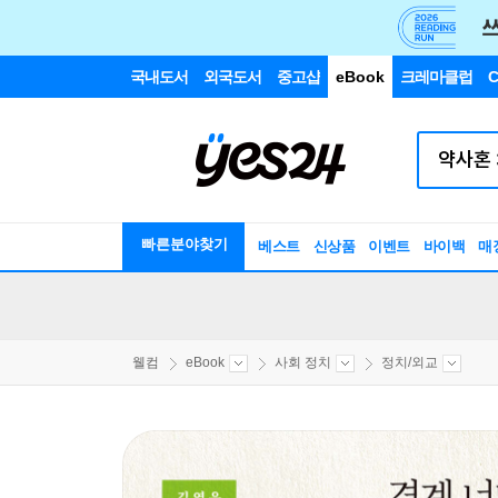
국내도서
외국도서
중고샵
eBook
크레마클럽
C
빠른분야찾기
베스트
신상품
이벤트
바이백
매
웰컴
eBook
사회 정치
정치/외교