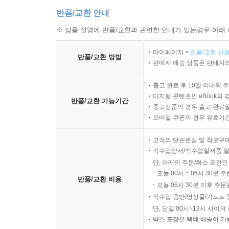
반품/교환 안내
※ 상품 설명에 반품/교환과 관련한 안내가 있는경우 아래 
마이페이지 >
반품/교환 신청
반품/교환 방법
판매자 배송 상품은 판매자와
출고 완료 후 10일 이내의 
디지털 콘텐츠인 eBook의 
반품/교환 가능기간
중고상품의 경우 출고 완료일
모바일 쿠폰의 경우 유효기간(
고객의 단순변심 및 착오구
직수입양서/직수입일서중 일
단, 아래의 주문/취소 조건인
오늘 00시 ~ 06시 30분 
반품/교환 비용
오늘 06시 30분 이후 주문
직수입 음반/영상물/기프트 
단, 당일 00시~13시 사이
박스 포장은 택배 배송이 가