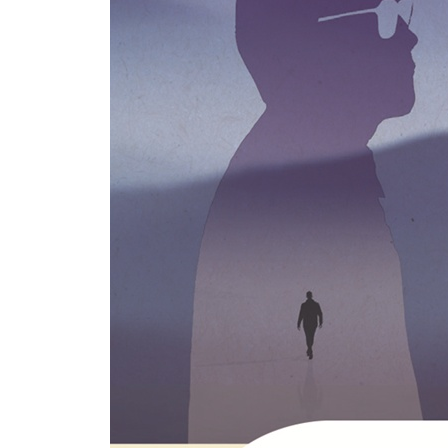
북한의 변화는 우리와 만나는 양에 비례한다
- 평양 세계청년학생축전, 임수경의 나비 효과
- 양희은의 아침이슬과 조용필의 공연
- 퍼주기인가, 변화의 씨앗인가
남북문제, 단계적 접근이 필요하다
- 통일로 가는 길(The Road to Reunification)
- 통일의 주체는 정권이 아니라 국민이다
- 남북 경제적 교류는 결국 쌍방향으로 흐른다
- 사회·문화적 통합은 남과 북의 동질성 회복이다
- 핵무기 앞에서 우리는 작아진다
남북통일 이전에 남남 갈등 해소부터
- 개인의 득실에 얽매이지 않는 것이 시작점
- 정치적 소신과 통일 신념은 분리하자
- 당장 할 수 있는 일을 시작해야 한다