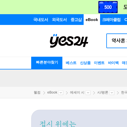
국내도서
외국도서
중고샵
eBook
크레마클럽
C
빠른분야찾기
베스트
신상품
이벤트
바이백
매
웰컴
eBook
에세이 시
시/평론
한국