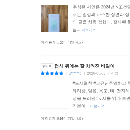
추성은 시인은 2024년 <조
서는 일상의 사소한 장면과 상
의 글을 처음 접했다. 절제된
남...
더보기
이 리뷰가 도움이 되었나요?
접시 위에는 잘 차려진 비밀이
종이책
u******g
2026-05-03
신고
|
|
|
#도서협찬 #교유단투명하고 차
유리창, 얼음, 욕조, 뼈, 전
정을 드러낸다. 시를 읽다 보면
기분이...
더보기
이 리뷰가 도움이 되었나요?