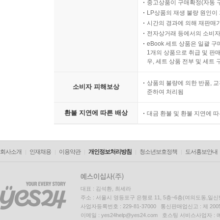
중고상품이 구매확정(자동 
LP상품의 재생 불량 원인이 기
시간의 경과에 의해 재판매가
전자상거래 등에서의 소비자
eBook 세트 상품은 일괄 
1개의 상품으로 취급 및 판매
우, 세트 상품 전부 및 세트
상품의 불량에 의한 반품, 교
소비자 피해보상
준하여 처리됨
환불 지연에 따른 배상
대금 환불 및 환불 지연에 
회사소개
인재채용
이용약관
개인정보처리방침
청소년보호정책
도서홍보안내
대표 : 김석환, 최세라
주소 : 서울시 영등포구 은행로 11, 5층~6층(여의도동,일신
사업자등록번호 : 229-81-37000 통신판매업신고 : 제 200
이메일 : yes24help@yes24.com 호스팅 서비스사업자 :