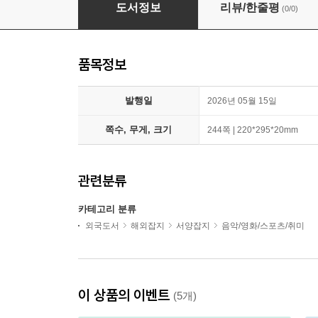
Classic & Sports Car (월간) : 2026년 05월
도서정보
리뷰/한줄평
(0/0)
품목정보
발행일
2026년 05월 15일
쪽수, 무게, 크기
244쪽 | 220*295*20mm
관련분류
카테고리 분류
외국도서
해외잡지
서양잡지
음악/영화/스포츠/취미
이 상품의 이벤트
(5개)