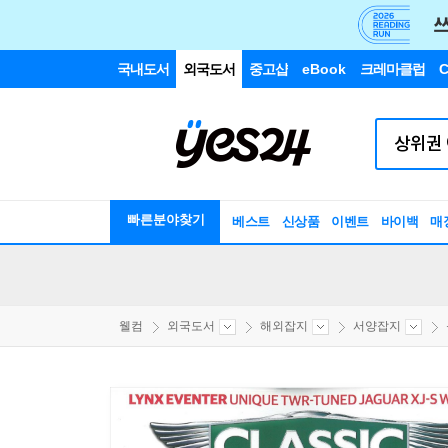
국내도서
외국도서
중고샵
eBook
크레마클럽
C
빠른분야찾기
베스트
신상품
이벤트
바이백
매
웰컴
외국도서
해외잡지
서양잡지