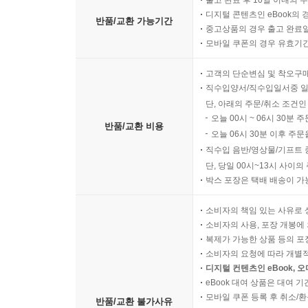
출고 완료 후 10일 이내의 
디지털 콘텐츠인 eBook의 
반품/교환 가능기간
중고상품의 경우 출고 완료일
모바일 쿠폰의 경우 유효기간(
고객의 단순변심 및 착오구
직수입양서/직수입일서중 일
단, 아래의 주문/취소 조건인
오늘 00시 ~ 06시 30분 
반품/교환 비용
오늘 06시 30분 이후 주문
직수입 음반/영상물/기프트 
단, 당일 00시~13시 사이
박스 포장은 택배 배송이 가
소비자의 책임 있는 사유로 
소비자의 사용, 포장 개봉에 
복제가 가능한 상품 등의 포장을 
소비자의 요청에 따라 개별
디지털 컨텐츠인 eBook, 
eBook 대여 상품은 대여 기
모바일 쿠폰 등록 후 취소/환
반품/교환 불가사유