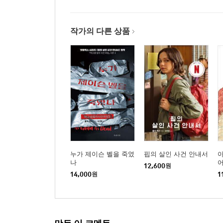
작가의 다른 상품
누가 제이슨 벨을 죽였
핍의 살인 사건 안내서
나
어
12,600
원
14,000
원
1