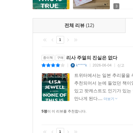
조시의 삶은 이상할 만큼 기묘하고 어딘가 불안하
3
팟캐스터로서 그 제안을 거절하지 못한다. 그러나
소아성애자, 가정폭력, 집착, 강박, 가족 해체 등
전체 리뷰
(12)
없이 소설에 빠져들게 한다.
1
모두 가스라이팅의 달인다운 모습이라고, 다 연기
숨겨진 무언가가 더 있다는 불편한 느낌을 좀처럼
리사 주얼의 진실은 없다
종이책
구매
가족사 뒤에 분명 무언가가 더 숨어 있다. ‘겉으로 보이는
k*****k
2026-06-04
신고
|
|
|
트위터에서는 일본 추리물을 추
어느 날 나타난 낯선 여자. 그 여자를 인터뷰한 순
추천되어서 눈에 들었던 책이었
그렇게 찾아왔다. 그리고 그 여자, 조시가 남기고 
있고 팟캐스트도 인기가 있는 
남긴 채 사라져버리고, 이후 그 자리를 채운 것은 
만나게 된다....
이제 스스로가, 자신이 만들고 있던 트루 크라임 
더보기
5명
이 이 리뷰를 추천합니다.
“그럼 이게 ‘트루 크라임’ 팟캐스트 같은 게 되는
똑바로 보지 못했을 뿐 알릭스는 이미 실제 범죄 팟캐
1