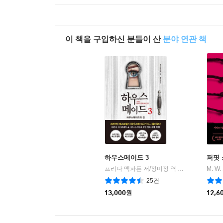
이 책을 구입하신 분들이 산
분야 연관 책
하우스메이드 3
퍼핏 
프리다 맥파든 저/정미정 역
북플라자
|
25건
13,000
원
12,6