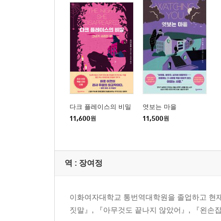
다크 플레이스의 비밀
엿보는 마을
11,600
원
11,500
원
역 :
장여정
이화여자대학교 통번역대학원을 졸업하고 현재 
짓말』, 『아무것도 끝나지 않았어』, 『왼손잡이