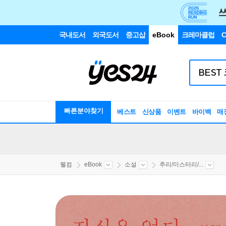
국내도서
외국도서
중고샵
eBook
크레마클럽
C
빠른분야찾기
베스트
신상품
이벤트
바이백
매
웰컴
eBook
소설
추리/미스터리/...