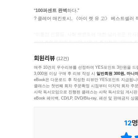
“
100퍼센트 완벽
하다.”
? 클레어 매킨토시, 《아이 렛 유 고》 베스트셀러 
“뒤틀린 인물들, 사회 트렌드에 대한 날카로운 묘
리사 주얼의 팬들이라면 어둡고 충격적인 결말에 충분
- 《퍼블리셔스 위클리》 -
회원리뷰
(12건)
“첫 장부터 마지막까지 완전히 빠져들었다.
매주 10건의 우수리뷰를 선정하여 YES포인트 3만원을 드
3,000원 이상 구매 후 리뷰 작성 시
일반회원 300원, 마니아
지난 10년간 읽은 스릴러 중 가장 독창적이고 전개를
eBook은 다운로드 후 작성한 리뷰만 YES포인트 지급됩니
- 『올리버의 재구성』 저자 리즈 뉴전트 -
클래스는 첫번째 회차 주문확정 시점부터 마지막 회차 주문
사락 독서모임으로 진행된 클래스는 사락 독서모임 게시판
“마지막 페이지까지 읽어야 한다.
eBook 페이백, CD/LP, DVD/Blu-ray, 패션 및 판매금
그전에 당신이 듣고 본 모든 이야기는 거짓일지 모른
12
명
“소설 속 팟캐스트가 끝나면, 당신의 삶은 이전으로 
리사 주얼이 설계한 가장 잔혹한 생일 선물