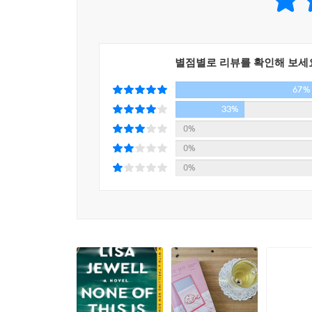
‘통제 성향의 주인공들, 갇힌 공간에서 벌어지는 사
주얼의 작품들을 이렇게 요약했다. 리사 주얼을 아
써내는 작가임을 충분히 짐작할 수 있을 것이다. 
별점별로 리뷰를 확인해 보세
아니다. 인기 팟캐스터 알릭스 서머와 우연한 만남
67%
보이던 첫인상과 달리 점점 불편하고 충격적인 이
욕망과 후회 사이에서 갈등하던 알릭스는 결국 갑
33%
0%
“솔직하게 말하면, 일상이 지루했던 것 같아요. 지
0%
마침 조시가 나타나서 그런 심각한 이야기들을 하니
0%
되더라고요. 내 문제를 덮어둘 수 있다는 것, 그
지금까지 직감을 따랐을 때 결과가 대부분 좋았는데
혹시 여기서 눈을 감으면 어떻게 될까, 호기심에 한
궁금했어요. 그리고 그 결과가 지금 맞닥뜨린 상황이고요.
누가 거짓말을 하고 있는가. 아니면 정말로 모든 것
잔혹한 진실 게임이 되어버린 트루 크라임 팟캐스트