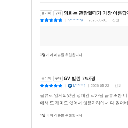
“우리의 삶이 영화 같은 줄 알았는데…… 오케이는 적
영화는 관람할때가 가장 아름답지
종이책
구매
h********a
2026-06-01
신고
|
|
|
삶은 영화 같지 않다. 애끓는 마음만으로 기적이
이룬다. 콘티를 꼼꼼하게 그려놓아도 자꾸 어긋나는
어쩌면 우리 삶은 영화라기보다는 좌충우돌 NG 컷
오케이를 외칠 수 있는 날이 오겠지, 고대하며 기다
1명
이 이 리뷰를 추천합니다.
『GV 빌런 고태경』은 실제로 영화학교 출신인 정
힘든 시기를 보내고 있었”(‘초판 작가의 말’에서)
GV 빌런 고태경
“꼭 뭐가 되어야지만 사랑받을 수 있는 건 아니”(19
종이책
구매
k******4
2026-05-23
신고
위로와 응원의 말을 건넨다. 어둠 속으로 들어가
|
|
|
총천연색 장면들이 펼쳐질 거라고 어깨를 도닥인다.
급류로 알게되었던 정대건 작가님!급류또한 너
에서 또 재미도 있어서 앉은자리에서 다 읽어
“누군가 오랫동안 무언가를 추구하면서도 이루지
1명
이 이 리뷰를 추천합니다.
자신에게 그런 대접을 하지 않았으면 좋겠습니다. 
꿈과 열망이 있습니다.” _278쪽