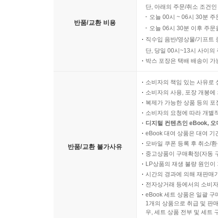
단, 아래의 주문/취소 조건인
오늘 00시 ~ 06시 30분 
반품/교환 비용
오늘 06시 30분 이후 주문
직수입 음반/영상물/기프트 
단, 당일 00시~13시 사이
박스 포장은 택배 배송이 가
소비자의 책임 있는 사유로 
소비자의 사용, 포장 개봉에 
복제가 가능한 상품 등의 포장을 
소비자의 요청에 따라 개별
디지털 컨텐츠인 eBook, 
eBook 대여 상품은 대여 기
모바일 쿠폰 등록 후 취소/환
반품/교환 불가사유
중고상품이 구매확정(자동 
LP상품의 재생 불량 원인이 기
시간의 경과에 의해 재판매가
전자상거래 등에서의 소비자
eBook 세트 상품은 일괄 
1개의 상품으로 취급 및 판매
우, 세트 상품 전부 및 세트