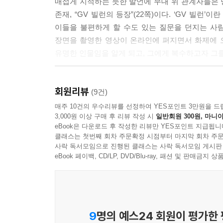
매섭게 지적하는 듯한 발언에 무대 위 관계자들은
존재, “GV 빌런의 등장”(22쪽)이다. ‘GV 빌런’
이들을 불편하게 할 수도 있는 질문을 던지는 사
장면을 촬영한 영상이 온라인에 퍼지면서 화제에 오
유명한 인물임을 알게 되고, 그에게 복수하고자 그
GV 빌런, 프레임 밖에 있던 그에게 카메라가 돌
회원리뷰
있을까. 그의 얼굴이 화끈해지도록 일침을 가하고 
(9건)
샘솟았다. _55쪽
매주 10건의 우수리뷰를 선정하여 YES포인트 3만원을 드
3,000원 이상 구매 후 리뷰 작성 시
일반회원 300원, 마니아
eBook은 다운로드 후 작성한 리뷰만 YES포인트 지급됩니
처참한 성적으로 막을 내린 첫 장편영화 이후 이
클래스는 첫번째 회차 주문확정 시점부터 마지막 회차 주문
조롱하는 동시에 자신의 인생을 바꿀 ‘원찬스’로
사락 독서모임으로 진행된 클래스는 사락 독서모임 게시판
1990년대 멜로 영화 〈초록 사과〉의 조감독 출
eBook 페이백, CD/LP, DVD/Blu-ray, 패션 및 판매금
절호의 기회가 될지 모른다는 남모를 속셈까지 품
구상과 딴판으로 흘러간다. “과거에 영화인이셨던
나름대로 살갑게 다가선 혜나에게 고태경은 싸늘하게
과정을 담아달라고 요청한다. “나는 곧 데뷔할 거야.
9
명의 예스24 회원이 평가한