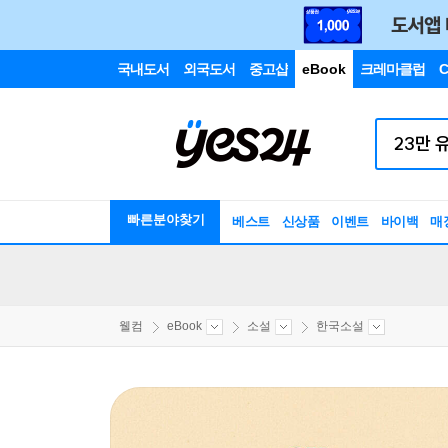
국내도서
외국도서
중고샵
eBook
크레마클럽
C
빠른분야찾기
베스트
신상품
이벤트
바이백
매
웰컴
eBook
소설
한국소설