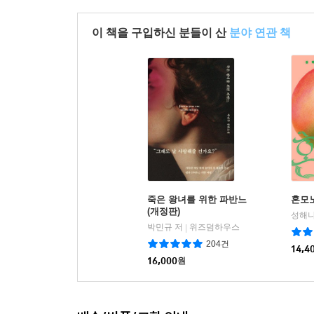
이 책을 구입하신 분들이 산
분야 연관 책
죽은 왕녀를 위한 파반느
혼모
(개정판)
성해나
박민규 저
위즈덤하우스
|
204건
14,4
16,000
원