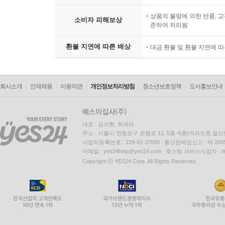
상품의 불량에 의한 반품, 교
소비자 피해보상
준하여 처리됨
환불 지연에 따른 배상
대금 환불 및 환불 지연에 
회사소개
인재채용
이용약관
개인정보처리방침
청소년보호정책
도서홍보안내
대표 : 김석환, 최세라
주소 : 서울시 영등포구 은행로 11, 5층~6층(여의도동,일신
사업자등록번호 : 229-81-37000 통신판매업신고 : 제 200
이메일 : yes24help@yes24.com 호스팅 서비스사업자 :
Copyright ⓒ YES24 Corp. All Rights Reserved.