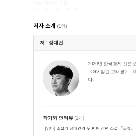
13장 영화제 초청
14장 바르샤바, 젠쿠예 바르조
15장 가편집본
저자 소개
16장 나 행복하지가 않다
(1명)
17장 장례식장
18장 신 피디와의 미팅
저 :
정대건
19장 서울영화제
20장 막이 내리고
2020년 한국경제 신춘
《GV 빌런 고태경》 《
초판 작가의 말
다.
개정판 작가의 말
작가와 인터뷰
(1개)
[읽다]
소설가 정대건의 두 번째 장편 소설 『급류』