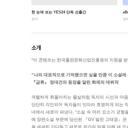
한 눈에 보는 YES24 단독 선출간
e
상시
상
소개
*이 콘텐츠는 한국출판문화산업진흥원의 지원을 받
“나의 대표작으로 기억됐으면 싶을 만큼 이 소설에 
『급류』 정대건의 등장을 알린 화제의 데뷔작
격렬하게 휘몰아치는 물살처럼 독자의 시선과 마음
단단히 각인되어 독자들이 잇따라 호명하게 되는 작가
네에서 새로이 펴낸다. “소설 속 여러 요소가 균형
예 장편소설 부문에 당선된 『GV 빌런 고태경』은
을 세세히 가다듬고 새로운 작가의 말을 더해 새 모