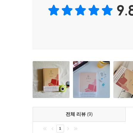
9.
과연 이 작업은 순조롭게 진행될 수 있을까?
실패한 사람들은 모두 어디로 사라졌을까?
볼품없는 NG 컷들이 쌓여 마침내 펼쳐지는
내 인생의 눈부신 오케이 시퀀스
조혜나와 고태경, 두 사람은 공통적으로 우리 사
성취해내며 살고 있는 듯 보이는 동기들 사이에서
나이에도 영화감독의 꿈을 품고 있는 고태경은 
오랫동안 준비‘만’ 하고 있는 가망 없는 지망생 취
무시‘당할 만한’ 존재로 비추어진다. 하지만 고태
누가 이 사람들을 감히 실패했다고 말할 수 있지?
꿈꿔온 것과 다른 현실에 좌절하고 절망하면서도 영
전체 리뷰
(9)
정말 사랑해. 나는 영화를 정말 사랑해”(133쪽)
똘똘 뭉친 악의적인 인간으로 의심되던 고태경이 오
1
사람도 패배자나 실패자로 함부로 규정할 수 없음을