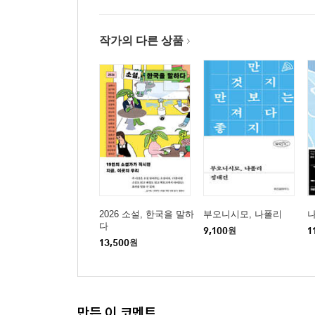
작가의 다른 상품
2026 소설, 한국을 말하
부오니시모, 나폴리
나
다
9,100
원
1
13,500
원
만든 이 코멘트