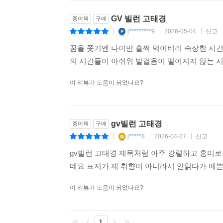
GV 빌런 고태경
종이책
구매
j*********9
2026-05-04
신고
|
|
|
꿈을 쫓기엔 나이만 훌쩍 먹어버려 속상한 시간
의 시간들이 아쉬워 발걸음이 떨어지지 않는 시
이 리뷰가 도움이 되었나요?
gv빌런 고태경
종이책
구매
j*****8
2026-04-27
신고
|
|
|
gv빌런 고태경 제목처럼 아주 강렬하고 흥미로
데요 표지가 제 취향이 아니라서 안읽다가 예
이 리뷰가 도움이 되었나요?
1