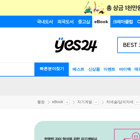
국내도서
외국도서
중고샵
eBook
크레마클럽
C
빠른분야찾기
베스트
신상품
이벤트
바이백
매
웰컴
eBook
자기계발
처세술/삶의자세