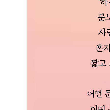
[10月 8日] 훌륭한 스승과 좋은 친구
[10月 9日] 길
[10月 10日] 가진 재주를 사용하자.
[10月 11日] 비밀 기록
[10月 12日] 너다운 꿈
[10月 13日] 자신에게 솔직해지는 밤
[10月 14日] 뒤를 돌아보면
[10月 15日] 마음이 바뀌면
[10月 16日] 이름을 기억하라.
[10月 17日] 절대로 다른 사람의 잘못을 지적하지 마
[10月 18日] 조금은 느려도 괜찮아.
[10月 19日] 조급할 필요 없어.
[10月 20日] 가을이다.
[10月 21日] 순간을 살래.
[10月 22日] 고요
[10月 23日] 우리
[10月 24日] 하늘과 나