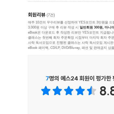
하권에서는 자연스럽게 시의 비중을 더 늘리게 되었
어떤 꼭지는 시처럼 접혀 있으며, 또 어떤 문장
회원리뷰
때문이고, 그 여백이 독자의 사유를 자연스럽게 불
(7건)
매주 10건의 우수리뷰를 선정하여 YES포인트 3만원을 드
3,000원 이상 구매 후 리뷰 작성 시
일반회원 300원, 마니아
목차에 놓인 제목에서 이 책이 품고 있는 생각의 결을
eBook은 다운로드 후 작성한 리뷰만 YES포인트 지급됩니
사람은 횃불과 같다’ 같은 비유의 문장들에서부터 ‘업’
클래스는 첫번째 회차 주문확정 시점부터 마지막 회차 주문
이르기까지, 하권은 삶을 이루는 감정과 태도의 여
사락 독서모임으로 진행된 클래스는 사락 독서모임 게시판
짧은 제목과 문장을 통해 자기의 자리를 한번 돌아보
eBook 페이백, CD/LP, DVD/Blu-ray, 패션 및 판매금
이 책을 읽는 방식은 편안하다. 처음부터 끝까지 단
읽는다는 제목은 독특한 독서 방식의 제안이다. 잠
쌓이면 독서는 버킷리스트 속의 숙제가 아니라 생활의
7
명의 예스24 회원이 평가한
있다. 책을 읽는 시간이 따로 마련되어야만 가능한 
8.
책을 따라가다 보면, 큰 변화보다 먼저 감각의 변화
한 번쯤 더 시선이 머문다. 누군가의 말, 저녁의 
바꾸어 놓는다. 작가는 매일 조용한 문장들을 건네며