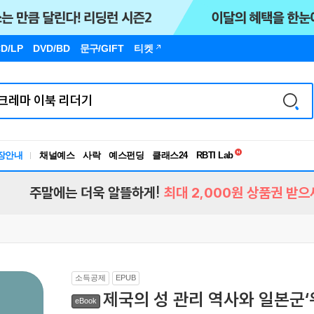
D/LP
DVD/BD
문구
/GIFT
티켓
독서유형검사
RBTI Lab
장안내
채널예스
사락
예스펀딩
클래스24
독서유형검사
주말에는 더욱 알뜰하게!
최대 2,000원 상품권 받으
소득공제
EPUB
제국의 성 관리 역사와 일본군‘
eBook