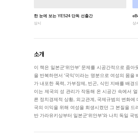
한 눈에 보는 YES24 단독 선출간
e
상시
상
소개
이 책은 일본군‘위안부’ 문제를 시공간적으로 줌아
을 반복하면서 ‘국익’이라는 명분으로 여성의 몸을 
가 내포한 폭력, 가부장제, 빈곤, 식민 지배를 배
이는 제국의 성 관리가 작동해 온 시공간 속에서 얼
른 정치경제적 상황, 외교관계, 국제규범의 변화에 
국의 이익을 위해 여성을 희생시켰던 그 본질을 드러
반 가라유키상부터 일본군‘위안부’와 나치 독일 국방