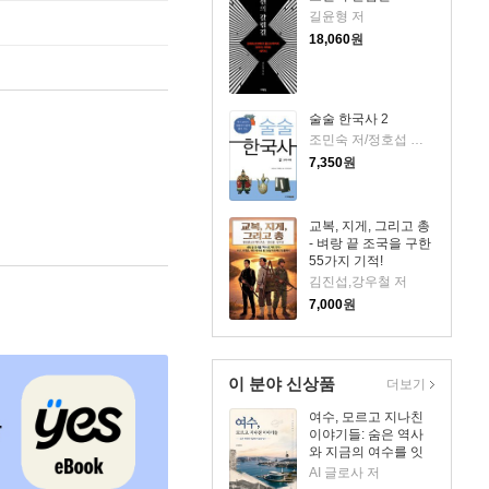
길윤형 저
18,060
원
술술 한국사 2
조민숙 저/정호섭 감수/백대승 그림
7,350
원
교복, 지게, 그리고 총
- 벼랑 끝 조국을 구한
55가지 기적!
김진섭,강우철 저
7,000
원
이 분야 신상품
더보기
여수, 모르고 지나친
이야기들: 숨은 역사
와 지금의 여수를 잇
다
AI 글로사 저