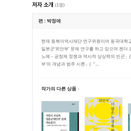
저자 소개
제국의 폐창운동과 그 식민주의
(1명)
나오며
편 :
박정애
3장 나치 독일 국방군 매춘업소와 일본군 ‘위안소’
들어가며
현재 동북아역사재단 연구위원이며 동국대학교 
성폭력 생존자의 목소리, 여성주의 활동과 연구
일본군‘위안부’ 문제 연구를 하고 있으며 젠더
독일 군인을 위한 군 매춘 제도(The military brothel s
노예－공창제 정쟁과 역사적 상상력의 빈곤」(『페
일본군‘위안소’와 비교
부’의 개념과 범주 시론」(『...
나오며
제2부 제국의 성 관리 연구의 역사
작가의 다른 상품
1장 전시 성폭력과 전후 성폭력 ‘문화’의 연속성
들어가며
중첩된 가해시스템의 은폐
전시 성폭력의 지속으로서의 전후 성폭력 ‘문화’
관통과 중첩의 서사들