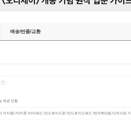
배송/반품/교환
기
능 제공 안함
니터 미지원) /아이폰 /아이패드 /안드로이드폰 /안드로이드패드 /전자책단말기(저사양 기기 