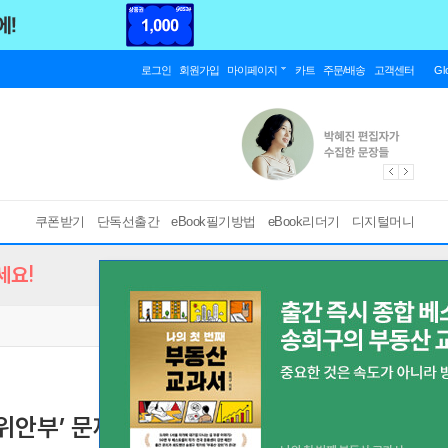
로그인
회원가입
마이페이지
카트
주문/배송
고객센터
Gl
쿠폰받기
단독선출간
eBook필기방법
eBook리더기
디지털머니
세요!
위안부’ 문제
[ EPUB ]