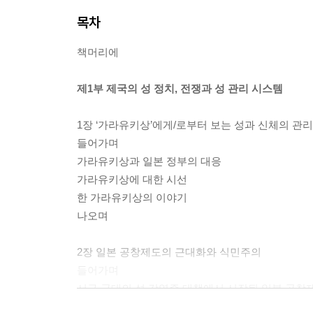
목차
책머리에
제1부 제국의 성 정치, 전쟁과 성 관리 시스템
1장 ‘가라유키상’에게/로부터 보는 성과 신체의 관리
들어가며
가라유키상과 일본 정부의 대응
가라유키상에 대한 시선
한 가라유키상의 이야기
나오며
2장 일본 공창제도의 근대화와 식민주의
들어가며
서구 군대의 성 감염증 대책에서 시작된 일본 공창
청일전쟁·러일전쟁 시기 일본의 근대 공창제도