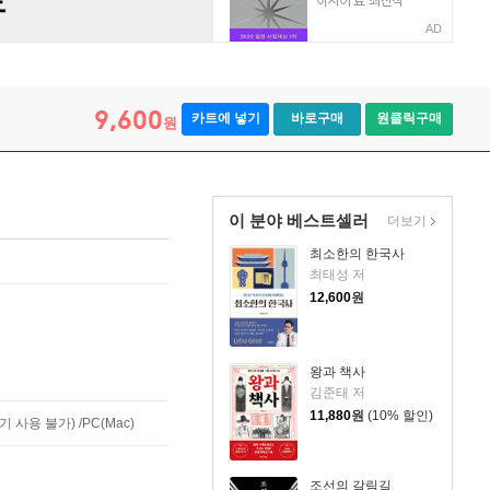
AD
9,600
카트에 넣기
바로구매
원클릭구매
원
이 분야 베스트셀러
더보기
최소한의 한국사
최태성 저
12,600
원
왕과 책사
김준태 저
11,880
원
(10% 할인)
사용 불가) /PC(Mac)
조선의 갈림길