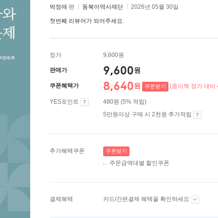
박정애
편
동북아역사재단
2026년 05월 30일
첫번째 리뷰어가 되어주세요.
정가
9,600원
9,600
원
판매가
8,640
원
쿠폰혜택가
(종이책 정가 대비 
쿠폰받기
YES포인트
480원 (5% 적립)
5만원이상 구매 시 2천원 추가적립
추가혜택쿠폰
쿠폰받기
주문금액대별 할인쿠폰
결제혜택
카드/간편결제 혜택을 확인하세요