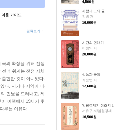
4,500
원
사람과 그의 글
ok 이용 가이드
김범 저
16,000
원
펼쳐보기
시간의 연대기
이창익 저
28,000
원
제국의 확장을 위해 전쟁
 젠더 위계는 전쟁 자체
상놈과 국왕
만 출현한 것이 아니었다.
계승범 저
있다. 시기나 지역에 따
12,600
원
굴의 민낯을 드러내고, 제
이 이책에서 19세기 후
임원경제지 정조지 1
 다루는 이유다.
서유구 저/임원경제연구소 역
16,500
원