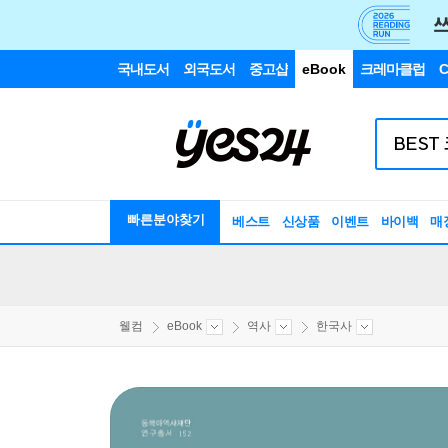
국내도서
외국도서
중고샵
eBook
크레마클럽
C
빠른분야찾기
베스트
신상품
이벤트
바이백
매
웰컴
eBook
역사
한국사