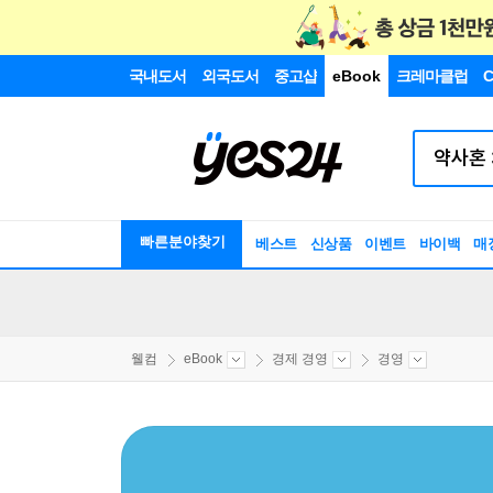
국내도서
외국도서
중고샵
eBook
크레마클럽
C
빠른분야찾기
베스트
신상품
이벤트
바이백
매
웰컴
eBook
경제 경영
경영