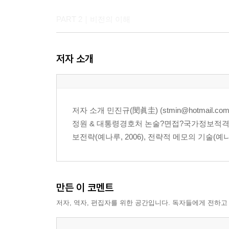
PART 2｜비전의 이해
8 오너로부터 출발한 대기업의 기업문화 …50
저자 소개
9 오너의 경영철학 정립이 출발점 …57
10 협력업체와 상생하는 기업문화 정립 필요 …64
11 노블리스 오블리제 실천해야 100년 기업 …71
12 복제에는 강하고 창조에는 약하다 …76
저자 소개 민진규(閔眞圭) (stmin@hotmail
13 창의성을 죽이는 대기업의 기업문화 …82
정원 & 대통령경호처 논술?면접?국가정보적격성
보전략(예나루, 2006), 전략적 메모의 기술(예나루,
PART 3｜비전과 사업의 정돈
14 글로벌 비전으로 세계와 소통하라 …89
15 우리나라 기업의 비전 정립 전략 …94
만든 이 코멘트
16 마케팅 전략의 부재로 신사업마다 실패 …99
저자, 역자, 편집자를 위한 공간입니다. 독자들에게 전하고
17 뉴비즈니스로 세계를 제패하다 …104
18 정체성이 없는 대기업 광고전략 …109