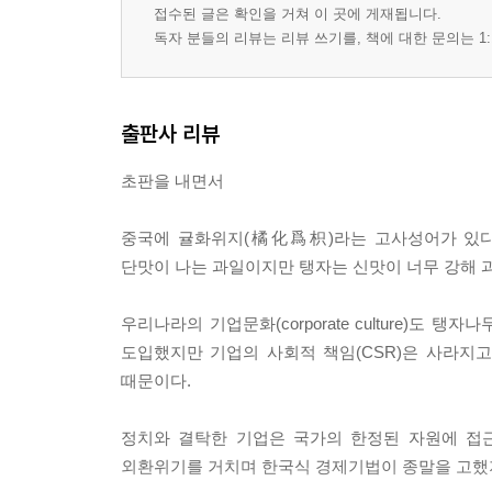
19 글로벌 마케팅 전략의 핵심은 정체성 확보 …115
접수된 글은 확인을 거쳐 이 곳에 게재됩니다.
독자 분들의 리뷰는 리뷰 쓰기를, 책에 대한 문의는 1:
PART 4｜ 신세계그룹 평가
20 역사와 이슈 …122
출판사 리뷰
21 비전 : 목표와 책임 …128
22 사업 : 제품과 시장 …134
초판을 내면서
23 성과 : 이익과 위험 …140
24 조직 : 일과 사람 …146
중국에 귤화위지(橘化爲枳)라는 고사성어가 있다
25 시스템 : 경영도구와 운영 …152
단맛이 나는 과일이지만 탱자는 신맛이 너무 강해 
26 종합평가와 발전방향 …158
27 신세계그룹의 기업문화 진단 후기 …164
우리나라의 기업문화(corporate culture)
도입했지만 기업의 사회적 책임(CSR)은 사라지
참고문헌 …170
때문이다.
정치와 결탁한 기업은 국가의 한정된 자원에 접근
외환위기를 거치며 한국식 경제기법이 종말을 고했