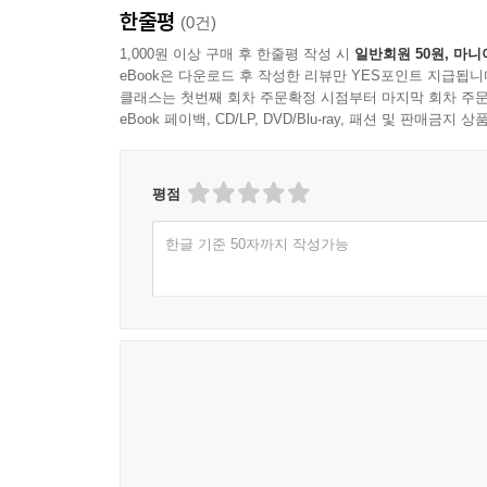
한줄평
(0건)
둘째, 기업문화는 조직 분위기와 같이 단순 현상이 
1,000원 이상 구매 후 한줄평 작성 시
일반회원 50원, 마니
eBook은 다운로드 후 작성한 리뷰만 YES포인트 지급됩니
복합적으로 연계된 연구 과제라고 봐야 한다.
클래스는 첫번째 회차 주문확정 시점부터 마지막 회차 주문
eBook 페이백, CD/LP, DVD/Blu-ray, 패션 및 판매금
셋째, 기업문화는 기업이 지속가능 성장 기반을 
명확하지 않은 기업이 장수하기란 불가능에 가깝기
평점
넷째, 기업문화는 특정 시대나 지역을 초월해야 하
한글 기준 50자까지 작성가능
해결책도 환경에 따라 매번 다르게 하는 것이 바람
다섯째, 기업문화는 기업의 이해관계자 모두가 합
카리스마보다 조화로운 공감대가 중요하다는 점을 다
2016년 다보스 포럼에서 4차 산업혁명을 선포한 지
자리매김한 세상에서 기업문화의 중요성은 더욱 커
독자 여러분 모두가 기업문화 대전환의 긴 여정에 