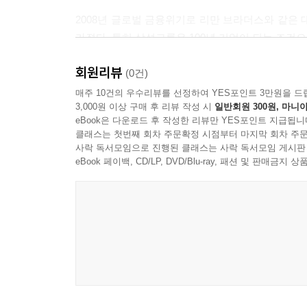
2008년 글로벌 금융위기로 리만 브라더스와 같
가졌다. 특히 삼성그룹은 100년 기업이 되는 조건
회원리뷰
하지만 귤화위지의 고사처럼 미국의 이해관계자 자본주의
(0건)
(我田引水)로 해석했다. 한국에서 존경받는 기업을
매주 10건의 우수리뷰를 선정하여 YES포인트 3만원을 드
3,000원 이상 구매 후 리뷰 작성 시
일반회원 300원, 마니아
eBook은 다운로드 후 작성한 리뷰만 YES포인트 지급됩니
필자는 2008년부터 기업문화에 대해 관심을 갖고 
클래스는 첫번째 회차 주문확정 시점부터 마지막 회차 주문
기업문화를 분석해 세상에 내놓았다.
사락 독서모임으로 진행된 클래스는 사락 독서모임 게시판
eBook 페이백, CD/LP, DVD/Blu-ray, 패션 및 판매금
처음 기업문화 관련 서적을 출간한 지 약 15년이 
꿈꾸는 100년 기업을 만들기 위해서도 기업문화를 
국내에서 연구하는 학자도 많지 않은 기업문화라는
독자에게 당부하면 다음과 같다.
첫째, 기업문화라는 용어는 한때의 유행어가 아
경영학자나 경영자가 아닌 일반 직장인의 인생에도 