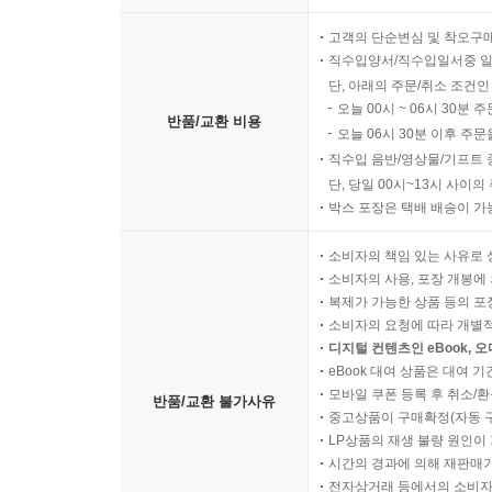
고객의 단순변심 및 착오구
직수입양서/직수입일서중 일
단, 아래의 주문/취소 조건인
오늘 00시 ~ 06시 30분 
반품/교환 비용
오늘 06시 30분 이후 주문
직수입 음반/영상물/기프트 
단, 당일 00시~13시 사이
박스 포장은 택배 배송이 가
소비자의 책임 있는 사유로 
소비자의 사용, 포장 개봉에 
복제가 가능한 상품 등의 포장을 
소비자의 요청에 따라 개별
디지털 컨텐츠인 eBook, 
eBook 대여 상품은 대여 기
모바일 쿠폰 등록 후 취소/환
반품/교환 불가사유
중고상품이 구매확정(자동 
LP상품의 재생 불량 원인이 기
시간의 경과에 의해 재판매가
전자상거래 등에서의 소비자