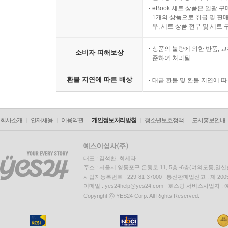
eBook 세트 상품은 일괄 
1개의 상품으로 취급 및 판매
우, 세트 상품 전부 및 세트
상품의 불량에 의한 반품, 교
소비자 피해보상
준하여 처리됨
환불 지연에 따른 배상
대금 환불 및 환불 지연에 
회사소개
인재채용
이용약관
개인정보처리방침
청소년보호정책
도서홍보안내
대표 : 김석환, 최세라
주소 : 서울시 영등포구 은행로 11, 5층~6층(여의도동,일신
사업자등록번호 : 229-81-37000 통신판매업신고 : 제 200
이메일 : yes24help@yes24.com 호스팅 서비스사업자 :
Copyright ⓒ YES24 Corp. All Rights Reserved.