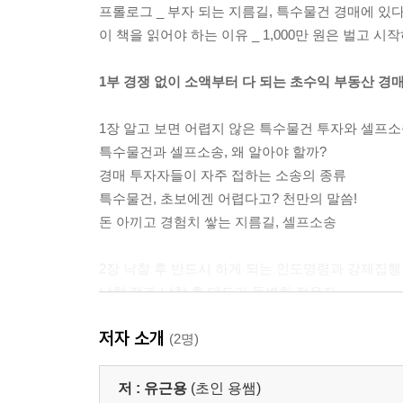
프롤로그 _ 부자 되는 지름길, 특수물건 경매에 있
이 책을 읽어야 하는 이유 _ 1,000만 원은 벌고 
1부 경쟁 없이 소액부터 다 되는 초수익 부동산 경
1장 알고 보면 어렵지 않은 특수물건 투자와 셀프
특수물건과 셀프소송, 왜 알아야 할까?
경매 투자자들이 자주 접하는 소송의 종류
특수물건, 초보에겐 어렵다고? 천만의 말씀!
돈 아끼고 경험치 쌓는 지름길, 셀프소송
2장 낙찰 후 반드시 하게 되는 인도명령과 강제집행
낙찰 전과 낙찰 후 태도가 돌변한 점유자
: 인도명령제도를 반드시 이용해야 하는 이유
저자 소개
점유자의 말만 믿고 있다가 큰코다친다
(2명)
: 공매는 소유권이전과 동시에 점유이전금지가처분
뜻밖의 이해당사자, 강제집행 현장에 나타나다
저 :
유근용
(초인 용쌤)