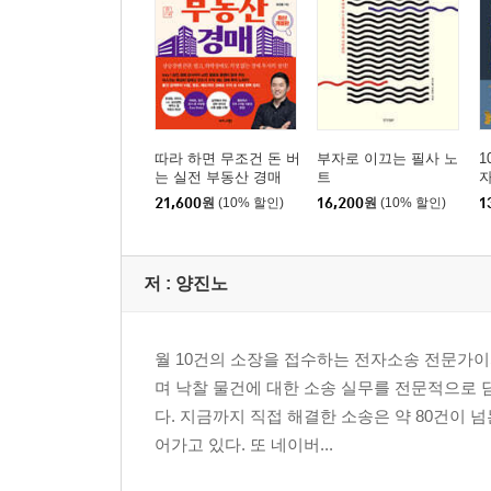
매도를 원하지 않는 공유자, 연락두절되다
: 재산권 행사 반대에 부딪히면 공유물분할청구소
관리 잘된 납골당 토지 최고의 매도 시나리오
: 더 이상 분할될 수 없는 크기인지 확인
공유자가 사망했더라도 당황하지 않기
: 상속자를 찾을 수 있도록 법원에 보정명령 요청
따라 하면 무조건 돈 버
부자로 이끄는 필사 노
1
변호사인 공유자 덕에 지옥과 천당을 오가다
는 실전 부동산 경매
트
자
: 법이 보장하는 낙찰자의 재산권
21,600
원
(10% 할인)
16,200
원
(10% 할인)
1
4장 주거용 부동산 지분 낙찰받으면 공유물분할
저 :
양진노
지분 낙찰받은 후 판결문을 근거로 나머지 지분도 
: 공유자우선매수권을 적절하게 행사하는 법
일반 지분물건의 탈을 쓴 복잡하게 꼬인 특수물건
월 10건의 소장을 접수하는 전자소송 전문가이
: 주거용 지분물건에 투자할 때 필요한 마음
며 낙찰 물건에 대한 소송 실무를 전문적으로
싸게 낙찰받아야 어떤 상황에서도 수익을 지킨다
다. 지금까지 직접 해결한 소송은 약 80건이
: 부당이득반환청구는 현재 점유하고 있는 사람에
어가고 있다. 또 네이버...
협의는 감감무소식, 변론기일만 네 번 참석한 이유
: 부당이득반환청구 판결 이후 꼭 필요한 절차