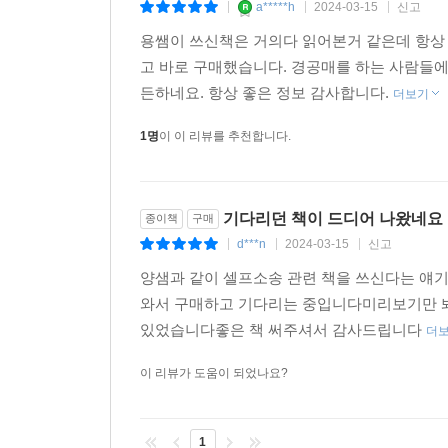
a*****h
2024-03-15
신고
|
|
|
제2장 따라 하면 무조건 돈 버는 주택물건의 실전 부
용쌤이 쓰신책은 거의다 읽어본거 같은데 항상
고 바로 구매했습니다. 경공매를 하는 사람들에
아파트 1 18대 1을 뚫고 얻은 생애 첫 낙찰
든하네요. 항상 좋은 정보 감사합니다.
사례에서 배우는 실전 경매 팁 | 임장할 때 꼭 물어
더보기
아파트 2 데이터로 확신을 잡은 광주 아파트 단타
1명
이 이 리뷰를 추천합니다.
사례에서 배우는 실전 경매 팁 | 거래량으로 투자 지
아파트 3 멱살 어벤저스의 안성 동광 아파트 6개 
사례에서 배우는 실전 경매 팁 | 인테리어 비용, 어
기다리던 책이 드디어 나왔네요
종이책
구매
아파트 4 시즌방 수요를 노려 평창 소형 아파트 1
d***n
2024-03-15
신고
|
|
|
사례에서 배우는 실전 경매 팁 | 신건 입찰 vs. 유찰
아파트 5 청주 아파트 2개월 단기매매로 1,100만 원
양샘과 같이 셀프소송 관련 책을 쓰신다는 얘기
사례에서 배우는 실전 경매 팁 | 빨리 팔리는 인테
와서 구매하고 기다리는 중입니다미리보기만 봐
아파트 6 등기부 오류 물건을 분석해 단독낙찰받다
있었습니다좋은 책 써주셔서 감사드립니다
더
사례에서 배우는 실전 경매 팁 | 등기부와 건축물대
이 리뷰가 도움이 되었나요?
아파트 7 2등맨, 꾸준함의 힘으로 16대 1을 뚫다
사례에서 배우는 실전 경매 팁 | 법정에 도착해서 
아파트 8 교통 호재에 올라타 낙찰 2개월 만에 4,60
1