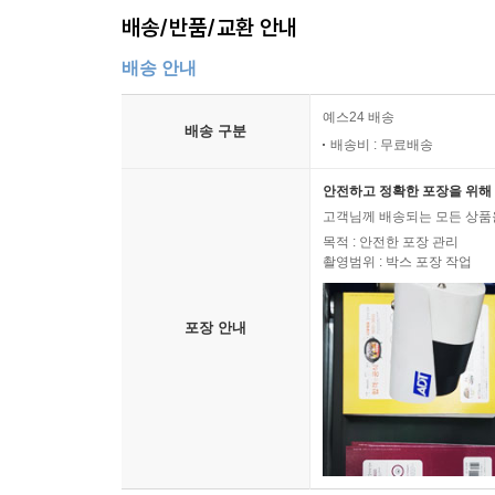
제5장 따라 하면 무조건 돈 버는 낙찰 후 명도 : 
배송/반품/교환 안내
배송 안내
이사비는 의무가 아니지만 빠른 명도를 돕는다
점유자가 연락두절일 때 취하는 마지막 수단
예스24 배송
배송 구분
두고 간 물건은 함부로 버리지 말자
배송비 : 무료배송
법적 구속력은 없지만 활용도 높은 내용증명
인터넷우체국에서 내용증명 보내는 방법
안전하고 정확한 포장을 위해 
고객님께 배송되는 모든 상품을
허위 유치권을 가려내면 투자 기회가 많아진다
목적 : 안전한 포장 관리
촬영범위 : 박스 포장 작업
에필로그 기회는 바로 여기에 있다
부록 1 꼭 알아야 하지만 아무도 알려 주지 않는 경매
포장 안내
부록 2 부동산 투자에 유용한 인터넷 사이트 및 앱