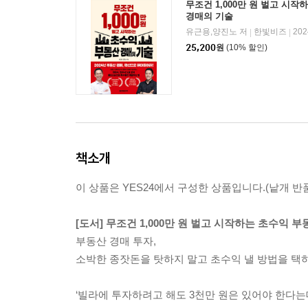
무조건 1,000만 원 벌고 시
경매의 기술
유근용,양진노 저
한빛비즈
20
|
|
25,200
원
(10% 할인)
책소개
이 상품은 YES24에서 구성한 상품입니다.(낱개 반품
[도서] 무조건 1,000만 원 벌고 시작하는 초수익 
부동산 경매 투자,
소박한 종잣돈을 탓하지 말고 초수익 낼 방법을 택하
‘빌라에 투자하려고 해도 3천만 원은 있어야 한다는데’