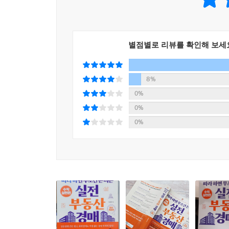
피고가 사망했을 때 망자에 대한 보정명령 받기
망인의 상속인 관련 서류 발급받기
낙찰 후 문제 해결 능력이 곧 초수익 확정의 기술
상속인을 대상으로 당사자(피고)표시정정 신청하기
차근차근 따라 하면 비용이 수익으로 돌아오는 경매
상속인별 상속지분 계산하여 별지목록 수정하기
별점별로 리뷰를 확인해 보세
상속인 변경에 따라 수정한 별지목록 제출하기
이 책은 2부로 나뉘어 있다. 1부에서는 23개의 
아니라 그의 수강생들의 투자 사례를 함께 실었다. 초
8%
12장 소유권이전을 막기 위한 부동산처분금지가처
법적 절차 및 소송의 종류가 제한적인 덕분이다
전자소송 사이트에서 가처분신청서 작성하기
0%
그것이다. 이와 관련된 투자 사례를 통해 실전에서
등록면허세 납부한 후 가처분신청서에 입력하기
0%
상황에서도 수익을 내는 투자자의 시각과 마인드셋을
등기촉탁수수료 납부한 후 가처분신청서에 입력하
0%
전자소송용 등기 발급받고 목적물 입력하기
2부에서는 셀프소송의 기술을 배운다. 1부의 사
점유하고 있는 자와 협의가 되지 않을 때는 인도
13장 법무사 없이 소유권이전 하는 셀프등기
부당이득반환청구소송을 제기할 수 있다. 내 토지
취득세와 등록세 신고하고 납부하기
그런데 만약 이런 절차를 스스로 하지 못해 법
국민주택채권 매입해야 하는 경우
과정마다 필요한 문서 작성 비용이 추가된다. 판결 
등기신청수수료 납부하기
데 많게는 백만 원 이상의 비용이 들어갈 수도 있는
셀프등기를 위한 서류 최종 점검하기