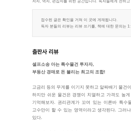
저자, 역자, 편집자를 위한 공간입니다. 독자들에게 전하고
6장 셀프로 신청하는 공유물분할청구소송
공유물분할청구소송 소장 작성하고 접수하기
접수된 글은 확인을 거쳐 이 곳에 게재됩니다.
독자 분들의 리뷰는 리뷰 쓰기를, 책에 대한 문의는 1:
공유물분할청구소송 시 소가 계산하기
공유물분할청구소송 시 별지목록 작성하기
7장 셀프로 신청하는 부당이득반환청구소송
출판사 리뷰
부당이득반환청구소송 소장 작성하고 접수하기
셀프소송 아는 특수물건 투자자,
건물철거소송과 부당이득반환청구소송 동시에 접
부동산 경매로 돈 불리는 최고의 조합!
건물철거소송과 부당이득반환청구소송 시 소가 계
고금리 등의 무게를 이기지 못하고 알짜배기 물건이 
8장 셀프로 신청하는 인도명령
하지만 쉬운 물건은 경쟁이 치열하고 가격도 높게 
전자소송 사이트에서 인도명령 신청하기
기억해보자. 권리관계가 꼬여 있는 이른바 특수물
인도명령 시 별지목록 작성하기
고수만이 할 수 있는 영역이라고 생각된다. 그러나
인도명령결정 여부 확인하기
있다.
강제집행신청 시 필요한 서류 전자소송 사이트에서
강제집행신청 시 필요한 서류 법원에서 한꺼번에 