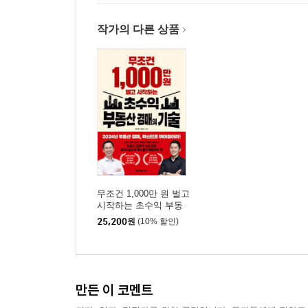
어떤 상황에서도 대리인이 아닌 공유자와 협의해야
작가의 다른 상품
: 부당이득반환청구소송은 원고의 주소지에서 진행
5장 낙찰받은 토지 위에 타인의 건물이 있다면 
사이가 좋지 않은 건물 소유자와 토지 공유자
: 내 토지 위의 타인 건물에 대한 부당이득금 청구
낙찰받은 내 땅을 무상으로 이용하겠다고 우길 때
: 협의가 수월할 법한 물건을 선별하는 안목
건물에 가압류가 걸려 있고 법정지상권이 성립하지
: 지료를 받아도 좋고, 못 받아도 좋은 이유
모두가 꺼리지만 알고 보면 어렵지 않은 물건
무조건 1,000만 원 벌고
시작하는 초수익 부동
: 상대방이 변호사를 선임했다는 건 그린 라이트
산 경매의 기술
25,200
원
(10% 할인)
2부 무조건 1,000만 원 벌고 시작하는 셀프소송의 
Intro _ 셀프소송 한다는 것의 가치
만든 이 코멘트
낙찰 후 잔금납부하는 방법