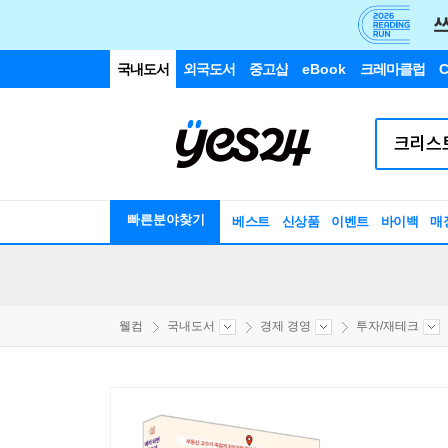
국내도서
외국도서
중고샵
eBook
크레마클럽
C
빠른분야찾기
베스트
신상품
이벤트
바이백
매
웰컴
국내도서
경제 경영
투자/재테크