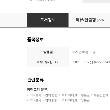
무조건 1,000만 원 벌고 시작하는 초수익 부동산
도서정보
리뷰/한줄평
(25/9)
품목정보
발행일
2026년 05월 11일
쪽수, 무게, 크기
908쪽 | 1,672g | 165*235*
관련분류
카테고리 분류
국내도서
경제 경영
투자/재테크
부동산
부동산경매
국내도서
경제 경영
투자/재테크
부동산