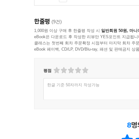
사례에서 배우는 실전 경매 팁 | 부동산 호재를 어떻
빌라 1 첫 입찰이 첫 낙찰이 된 초보의 우여곡절 한
사례에서 배우는 실전 경매 팁 | 채무자와 실거주자
한줄평
(9건)
빌라 2 인테리어 없이 재개발 가치만으로 초단기 
1,000원 이상 구매 후 한줄평 작성 시
일반회원 50원, 마니
사례에서 배우는 실전 경매 팁 | 재개발 물건은 어
eBook은 다운로드 후 작성한 리뷰만 YES포인트 지급됩니
클래스는 첫번째 회차 주문확정 시점부터 마지막 회차 주문
eBook 페이백, CD/LP, DVD/Blu-ray, 패션 및 판매금
제3장 따라 하면 무조건 돈 버는 건물지분의 실전 
아파트 1 1년간의 협상 끝에 공유자에게 지분을 매
평점
사례에서 배우는 실전 경매 팁 | 조정에서 협상하는
아파트 2 소원해진 가족 사이에서 중간다리가 되다
한글 기준 50자까지 작성가능
사례에서 배우는 실전 경매 팁 | 지분물건의 인도 
아파트 3 196만 원으로도 할 수 있는 아파트 지분 
사례에서 배우는 실전 경매 팁 | 공유자우선매수신
아파트 4 거래가 활발한 아파트 공매로 낙찰받아 수
8
명
사례에서 배우는 실전 경매 팁 | 수익을 부르는 확
아파트 5 소송 끝에 형식적 경매로 초과 수익 달성