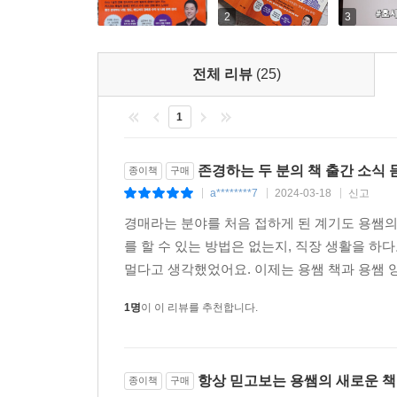
이런 상황에 대비하고 수익률을 방어하기 위해 셀프
2
3
『따라 하면 무조건 돈 버는 실전 부동산 경매』
작성 샘플, 소송마다 요구되는 첨부서류 작성법
프롤로그 시장은 끝없이 흔들리지만 기회는 언제나
공유자가 사망했거나 해외에 거주하고 있는 경우와 
전체 리뷰
(25)
설명하고 있다. 이 모든 것을 전자소송 사이트를 
제1장 이것만 알아도 부동산 경매 바로 시작할 수 있
잔금납부하는 방법부터 셀프로 신청하는 부동산처분
1
고스란히 돌려주는 경매 투자의 답안지와 같다. 이렇
기회는 나를 기다려 주지 않는다
수익을 확정하기도 전에 돈을 벌며 투자하고 싶다면 
경매에 관한 고정관념을 깨면 수익이 보인다
존경하는 두 분의 책 출간 소식 
종이책
구매
한 번 보고 바로 따라 하는 입찰 당일 체크리스트
a********7
2024-03-18
신고
|
|
|
흔히 하는 경매 실수, 미리 알고 조심하자
경매라는 분야를 처음 접하게 된 계기도 용쌤의
바쁜 직장인을 위한 책상에서 물건 찾기
를 할 수 있는 방법은 없는지, 직장 생활을 
발품불패! 임장 체크리스트
멀다고 생각했었어요. 이제는 용쌤 책과 용쌤 양쌤
경매에서 다루는 네 가지 가격
아파트 못지않은 빌라 찾는 법
1명
이 이 리뷰를 추천합니다.
소액으로 시작할 수 있는 지분 투자
셀프 등기 간단 노하우
본격적인 경매 전 이것만은 읽자
항상 믿고보는 용쌤의 새로운 책
종이책
구매