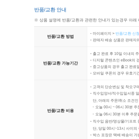
반품/교환 안내
※ 상품 설명에 반품/교환과 관련한 안내가 있는경우 아래 
마이페이지 >
반품/교환 신청
반품/교환 방법
판매자 배송 상품은 판매자와
출고 완료 후 10일 이내의 
디지털 콘텐츠인 eBook의 
반품/교환 가능기간
중고상품의 경우 출고 완료일
모바일 쿠폰의 경우 유효기간(
고객의 단순변심 및 착오구
직수입양서/직수입일서중 일
단, 아래의 주문/취소 조건인
오늘 00시 ~ 06시 30분 
반품/교환 비용
오늘 06시 30분 이후 주문
직수입 음반/영상물/기프트 
단, 당일 00시~13시 사이
박스 포장은 택배 배송이 가