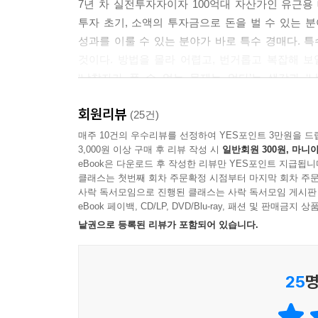
7년 차 실전투자자이자 100억대 자산가인 유근
투자 초기, 소액의 투자금으로 돈을 벌 수 있는 
9장 소장 접수와 소송 진행 시 꼭 알아야 하는 절차
성과를 이룰 수 있는 분야가 바로 특수 경매다. 
주소보정명령이 내려왔을 때 (정)등본 출력하기
것이다. 방법을 몰라 어렵고, 번거롭고 복잡해 
주소보정명령이 내려왔을 때 피고의 초본 발급받기
‘낙찰자가 풀 수 없는 문제는 없다’는 생각과 
특별통합송달로 주소보정서 제출하기
보장해준다’는 믿음을 갖게 되었다. 이에 자신과 
공동 낙찰받아 소송 시 선정당사자와 선정자 지정
회원리뷰
책을 쓴 것이다.
(25건)
전자소송 사이트에서 소취하서 제출하기
매주 10건의 우수리뷰를 선정하여 YES포인트 3만원을 드
3,000원 이상 구매 후 리뷰 작성 시
일반회원 300원, 마니아
경매 투자는 낙찰받는 것도 중요하지만 낙찰 이후 
10장 피고와 연락을 취하기 위해 꼭 알아야 하는 절
eBook은 다운로드 후 작성한 리뷰만 YES포인트 지급됩니
이상의 공유자가 있는 물건, 내 토지 위에 타인의
피고의 초본이 발급 안 될 때 주민등록번호 전체 
클래스는 첫번째 회차 주문확정 시점부터 마지막 회차 주문
문제가 생긴다. 법적 절차를 동반하기 쉬운 경매의
피고가 외국에 거주할 경우 외교부를 통해 주소 알
사락 독서모임으로 진행된 클래스는 사락 독서모임 게시판
eBook 페이백, CD/LP, DVD/Blu-ray, 패션 및 판매금
피고의 외국 주소 확인 후 국외송달하기
소액으로 초수익을 내고 싶다면 경매 과정에서 자
낱권으로 등록된 리뷰가 포함되어 있습니다.
피고의 휴대전화 번호로 주소 등 인적사항 확인하
신청하고 협의를 이끌어 내는 방법을 말이다. 사실 
발급받은 피고의 초본을 통해 피고의 전화번호 확
만나 협의할 수 있는 소통의 장으로 활용하며 협의
낙찰받은 후 전자소송 사이트에서 사건기록 열람하
25
명
주도권을 쥘 수 있다는 뜻이며 협상력을 높일 수 
추천한다. 실제 사례는 물론이고, 전자소송 사이트
11장 피고가 사망했을 때 꼭 알아야 하는 절차
무기를 가지게 될 것이다.