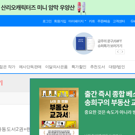
로그인
회원가입
마이페이지
카트
주문/배송
고객센터
Gl
젊은 작가
예사단독판매
이달의사은품
특가할인
추천도서
대량/법인
기
아동도서2권+랜덤2종 증정
[ 전10권/사은품 증정 ]