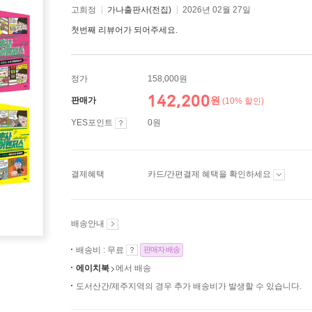
고희정
가나출판사(전집)
2026년 02월 27일
첫번째 리뷰어가 되어주세요.
정가
158,000원
142,200
원
판매가
(10% 할인)
YES포인트
0원
결제혜택
카드/간편결제 혜택을 확인하세요
배송안내
배송비 : 무료
판매자 배송
에이치북
에서 배송
도서산간/제주지역의 경우 추가 배송비가 발생할 수 있습니다.