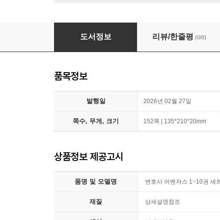
변호사 어벤저스 1~10권 세트
도서정보
리뷰/한줄평
(0/0)
품목정보
발행일
2026년 02월 27일
쪽수, 무게, 크기
152쪽 | 135*210*20mm
상품정보 제공고시
품명 및 모델명
변호사 어벤저스 1~10권 세
재질
상세설명참조