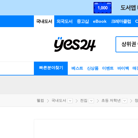
국내도서
외국도서
중고샵
eBook
크레마클럽
C
빠른분야찾기
베스트
신상품
이벤트
바이백
매
웰컴
국내도서
전집
초등 저학년