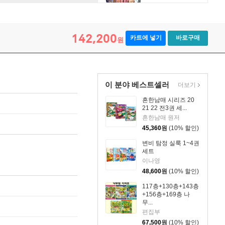
142,200
카트에 넣기
바로구매
원
이 분야 베스트셀러
더보기
흔한남매 시리즈 20
21 22 전3권 세...
흔한남매 원저
45,360
원
(10% 할인)
변비 탐정 실룩 1~4권
세트
이나영
48,600
원
(10% 할인)
117층+130층+143층
+156층+169층 나
무...
편집부
67,500
원
(10% 할인)