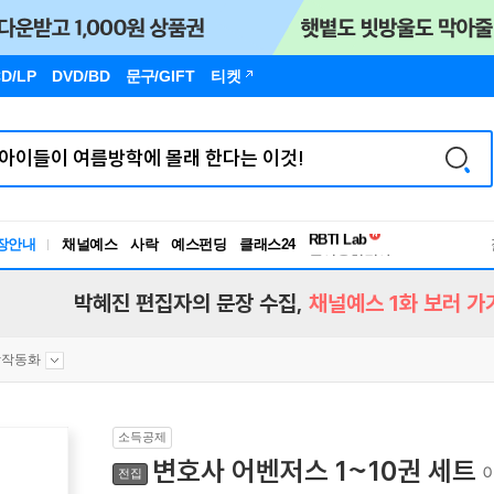
D/LP
DVD/BD
문구
/GIFT
티켓
독서유형검사
RBTI Lab
장안내
채널예스
사락
예스펀딩
클래스24
독서유형검사
박혜진 편집자의 문장 수집,
채널예스 1화 보러 가
창작동화
소득공제
변호사 어벤저스 1~10권 세트
전집