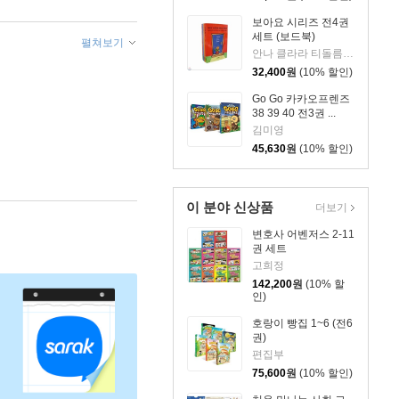
보아요 시리즈 전4권
세트 (보드북)
펼쳐보기
안나 클라라 티돌름 글,그림 외
32,400
원
(10% 할인)
Go Go 카카오프렌즈
38 39 40 전3권 ...
김미영
45,630
원
(10% 할인)
이 분야 신상품
더보기
변호사 어벤저스 2-11
권 세트
고희정
142,200
원
(10% 할
인)
호랑이 빵집 1~6 (전6
권)
편집부
75,600
원
(10% 할인)