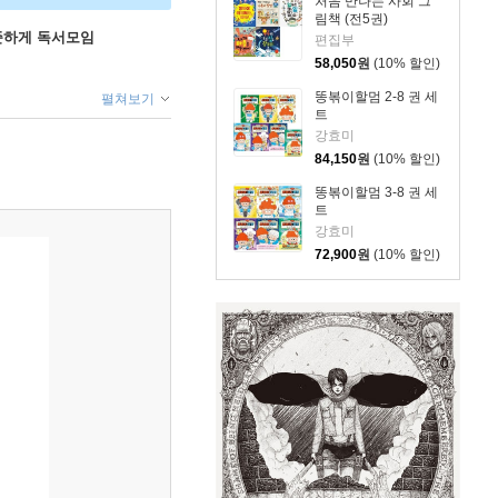
처음 만나는 사회 그
림책 (전5권)
꾸준하게 독서모임
편집부
58,050
원
(10% 할인)
똥볶이할멈 2-8 권 세
펼쳐보기
트
강효미
84,150
원
(10% 할인)
똥볶이할멈 3-8 권 세
트
강효미
72,900
원
(10% 할인)