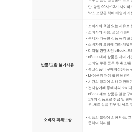
직수입 음반/영상물/기프트 
단, 당일 00시~13시 사이
박스 포장은 택배 배송이 가
소비자의 책임 있는 사유로 
소비자의 사용, 포장 개봉에 
복제가 가능한 상품 등의 포장을 
소비자의 요청에 따라 개별
디지털 컨텐츠인 eBook, 
eBook 대여 상품은 대여 기
모바일 쿠폰 등록 후 취소/환
반품/교환 불가사유
중고상품이 구매확정(자동 
LP상품의 재생 불량 원인이 기
시간의 경과에 의해 재판매가
전자상거래 등에서의 소비자
eBook 세트 상품은 일괄 
1개의 상품으로 취급 및 판매
우, 세트 상품 전부 및 세트
상품의 불량에 의한 반품, 교
소비자 피해보상
준하여 처리됨