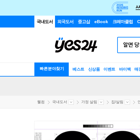
국내도서
외국도서
중고샵
eBook
크레마클럽
C
빠른분야찾기
베스트
신상품
이벤트
바이백
매
웰컴
국내도서
가정 살림
집/살림