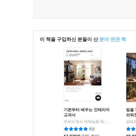
이 책을 구입하신 분들이 산
분야 연관 책
기본부터 배우는 인테리어
빛을
교과서
쉬워
주부의 벗사 저/박승희 역
즐거운상상
김태두
|
8건