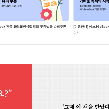
Book 전종 10%할인+5%적립 무한발급 슈퍼쿠폰
[이용안내] 예스24 eBo
시
상시