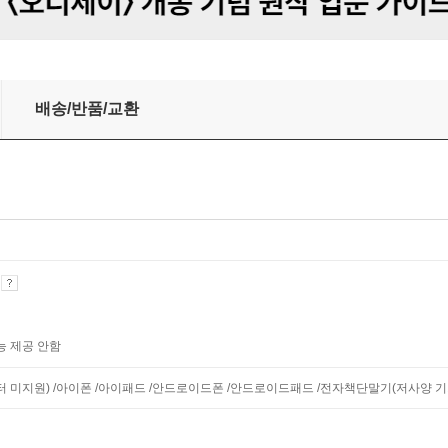
배송/반품/교환
기
능 제공 안함
니터 미지원) /아이폰 /아이패드 /안드로이드폰 /안드로이드패드 /전자책단말기(저사양 기기 