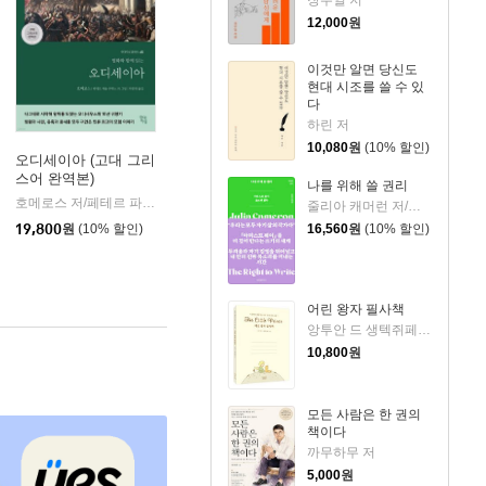
12,000
원
이것만 알면 당신도
현대 시조를 쓸 수 있
다
하린 저
10,080
원
(10% 할인)
오디세이아 (고대 그리
스어 완역본)
k)
나를 위해 쓸 권리
호메로스 저/페테르 파울 루벤스 그림/박문재 역
현대지성
|
줄리아 캐머런 저/박성혜 역
19,800
원
(10% 할인)
16,560
원
(10% 할인)
어린 왕자 필사책
앙투안 드 생텍쥐페리 저
10,800
원
모든 사람은 한 권의
책이다
까무하무 저
5,000
원