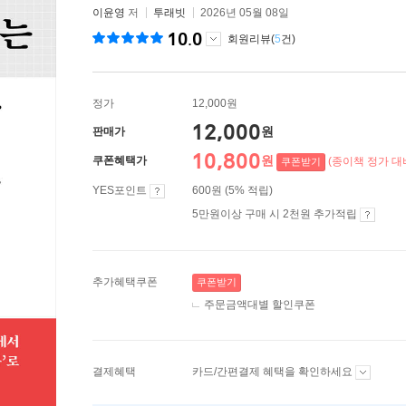
이윤영
저
투래빗
2026년 05월 08일
10.0
회원리뷰(
5
건)
정가
12,000원
12,000
원
판매가
10,800
원
쿠폰혜택가
(종이책 정가 대비
쿠폰받기
YES포인트
600원 (5% 적립)
5만원이상 구매 시 2천원 추가적립
추가혜택쿠폰
쿠폰받기
주문금액대별 할인쿠폰
결제혜택
카드/간편결제 혜택을 확인하세요