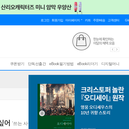
로그인
회원가입
마이페이지
카트
주문/배송
고객센터
Gl
쿠폰받기
단독선출간
eBook필기방법
eBook리더기
디지털머니
 싶어
'쓰는 사람'에서 '읽히는 작가'로
[ EPUB ]