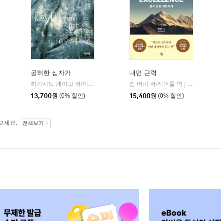
공허한 십자가
내면 근력
히가시노 게이고 저/이선희 역
자음과모음
짐 머피 저/지여울 역
윌북(willboo
|
|
13,700
원
(0% 할인)
15,400
원
(0% 할인)
보세요.
전체보기