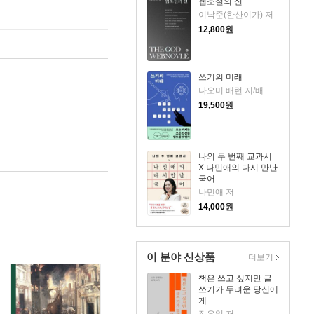
웹소설의 신
이낙준(한산이가) 저
12,800
원
쓰기의 미래
나오미 배런 저/배동근 역
19,500
원
나의 두 번째 교과서
X 나민애의 다시 만난
국어
나민애 저
14,000
원
이 분야 신상품
더보기
책은 쓰고 싶지만 글
쓰기가 두려운 당신에
게
장우일 저