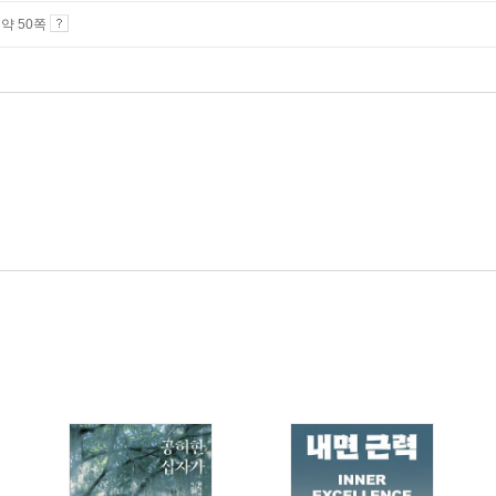
4 약 50쪽