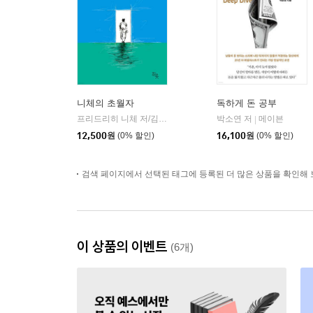
니체의 초월자
독하게 돈 공부
프리드리히 니체 저/김철 편역
히읏
박소연 저
메이븐
|
|
12,500
원
(0% 할인)
16,100
원
(0% 할인)
검색 페이지에서 선택된 태그에 등록된 더 많은 상품을 확인해 
이 상품의 이벤트
(6개)