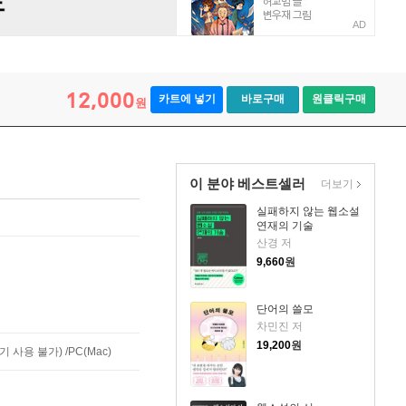
AD
12,000
카트에 넣기
바로구매
원클릭구매
원
이 분야 베스트셀러
더보기
실패하지 않는 웹소설
연재의 기술
산경 저
9,660
원
단어의 쓸모
차민진 저
19,200
원
사용 불가) /PC(Mac)