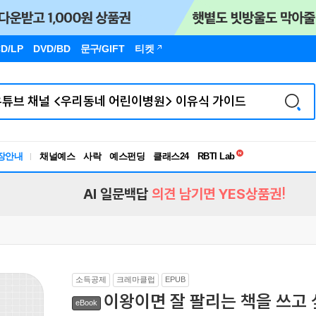
D/LP
DVD/BD
문구
/GIFT
티켓
독서유형검사
RBTI Lab
장안내
채널예스
사락
예스펀딩
클래스24
독서유형검사
AI 일문백답
의견 남기면 YES상품권!
소득공제
크레마클럽
EPUB
이왕이면 잘 팔리는 책을 쓰고
eBook