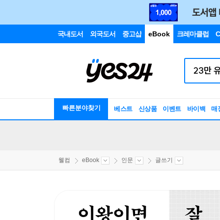
국내도서
외국도서
중고샵
eBook
크레마클럽
C
빠른분야찾기
베스트
신상품
이벤트
바이백
매
웰컴
eBook
인문
글쓰기