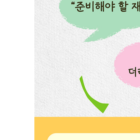
20 하늘을 나는 무지개 우산
21 따스하게 피어난 꽃 한 송이
7장. 방울방울 색이 번지는 풍성한 미술 놀이
1 보드 x 자석 x 마커의 만남
2 슝! 신나는 미끄럼틀 페인팅
3 자연으로 물들이는 마법의 색
4 흙냄새 가득! 황토 염색 놀이
5 서서히 물드는 빗방울 그림
6 꼭꼭 숨어라! 숨은그림찾기
7 반짝반짝 빛나는 소금물 그림
8 우리 집에 떠오른 무지개
9 뽁뽁! 동그라미가 통통!
10 사르르 나타나는 마술 그림
11 은빛 캔버스에 뜬 무지개
12 둥실둥실, 그림 조각
13 싹둑싹둑 달걀판 공작소