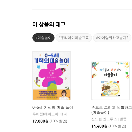
이 상품의 태그
#미술놀이
#우리아이미술교육
#아이랑뭐하고놀지?
0~5세 기적의 미술 놀이
손으로 그리고 색칠하고
(미술놀이)
우예림(헤이오아이) 저
다산북스
|
산드린 앤드루스
별똥별(전집)
|
19,800
원
(10% 할인)
14,400
원
(10% 할인)