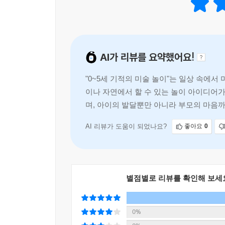
일러스트레이터이자 디자이너 워킹맘이 제안하는
‘뒷정리 걱정 없는’ 현실 밀착형 오감 놀이법 95
준비 시간이 길어질수록 부모는 지치고, 아이의
AI가 리뷰를 요약했어요!
과정에서 쉽게 지치고 놀이에 부담을 느꼈던 자신의
“뒷정리까지 생각하면 막막해요” 같은 부모들의
"0~5세 기적의 미술 놀이"는 일상 속에
오늘부터 일상에서 바로 실천할 수 있는 ‘현실 밀착
이나 자연에서 할 수 있는 놀이 아이디어가
제약받지 않고 언제 어디서나 쉽게 시작할 수 있
며, 아이의 발달뿐만 아니라 부모의 마음
최소화했다. 산책길에서 주운 나뭇잎, 식탁 위 밥풀
오감을 깨우는 훌륭한 놀이 재료가 된다.
AI 리뷰가 도움이 되었나요?
좋아요
0
총 7장으로 구성된 이 책은 등하원 시간과 식사 시
나아가 청소와 요리 같은 집안일까지 놀이로 바꾸
놀이를 더욱 풍성하게 확장하는 미술 활동들도 소
깊이 있는 미술 놀이를 즐길 수 있다.
별점별로 리뷰를 확인해 보세
또한 그림책 작가로 활동한 저자의 강점을 살려 각 
되어 어디로 떠나볼까?”, “오늘 OO이의 기분은 
0%
끝내지 않고 아이의 감정표현력과 사고력을 자연스럽