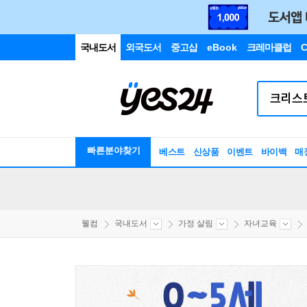
국내도서
외국도서
중고샵
eBook
크레마클럽
C
빠른분야찾기
베스트
신상품
이벤트
바이백
매
웰컴
국내도서
가정 살림
자녀교육