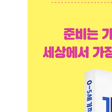
17 풍경을 담는 동물 액자
3장. 냠냠! 식탁 위 맛있는 미술 놀이
1 냠냠! 요술 식빵
2 시원한 숨바꼭질
3 알록달록 열매 그림
4 동글동글 다람쥐 간식
5 케첩과 마요네즈의 마술
6 데굴데굴 밥알 주먹밥
7 포슬포슬 옥토끼의 떡방아
8 길쭉길쭉 비 내리는 날
9 동글동글 내 맘대로 만드는 세상
10 미끌미끌 숨바꼭질
11 고소한 눈이 소복소복
12 하얗고 말랑한 네모 블록
13 무럭무럭 자라는 씨앗 나무
14 형형색색 내 맘대로 과자 아트