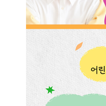
3 칙칙! 활짝 펴는 종이꽃
4 손끝에서 태어나는 클레이
5 꾹꾹, 말랑이 액자
6 빙글빙글 도는 뚜껑 팽이
7 후루룩후루룩 국수 가게
8 또도독또도독! 수수깡 놀이
9 착착! 마스킹테이프 요술
10 스티커로 만드는 그림
11 콕콕콕, 플레이콘 놀이
12 마법의 블록 그림자 극장
13 반짝반짝! 모래 속 보물 찾기
14 데구루루! 발자국 놀이
15 자연 속 나만의 미술관
16 굴려라, 지퍼백 구슬 놀이
17 빛으로 가득 찬 우주 꾸미기
18 훨훨 날아라, 나비 요정
19 그림이 되는 달력 숫자 놀이