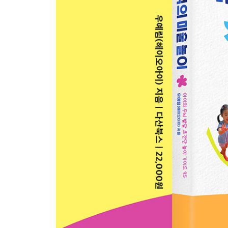
15 제멋대로, 우리만의 케이크
16 촉촉한 무지개 요거트
4장. 풍덩! 물속에서 시작되는 신나는 놀이
1 김을 쓱쓱! 물 그림 마법
2 몽글몽글 폭신한 거품
3 콰르릉! 화산 폭발
4 뿅뿅! 신나는 물총놀이
5 꼭꼭 숨은 보물 찾기
6 콩콩! 스펀지 도장 놀이
7 물속에서 춤추는 색깔 꽃
8 톡톡! 번지는 마블링 마술
9 나는 욕실의 작은 화가
5장. 쓱싹쓱싹! 예술이 되는 우리 집 가꾸기