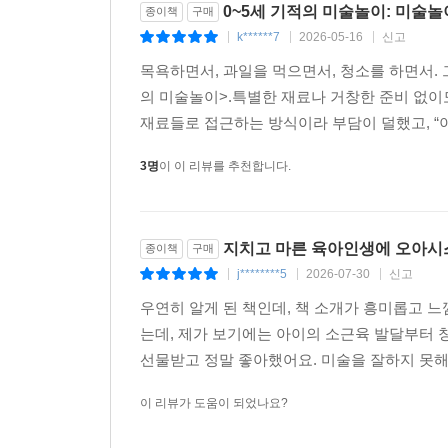
0~5세 기적의 미술놀이: 미술놀
종이책
구매
k******7
2026-05-16
신고
|
|
|
목욕하면서, 과일을 먹으면서, 청소를 하면서. 
의 미술놀이>.특별한 재료나 거창한 준비 없이도
재료들로 접근하는 방식이라 부담이 덜했고, “이런
3명
이 이 리뷰를 추천합니다.
지치고 마른 육아인생에 오아시스
종이책
구매
j********5
2026-07-30
신고
|
|
|
우연히 알게 된 책인데, 책 소개가 흥미롭고 
는데, 제가 보기에는 아이의 소근육 발달부터 
선물받고 정말 좋아했어요. 미술을 잘하지 못해도
이 리뷰가 도움이 되었나요?