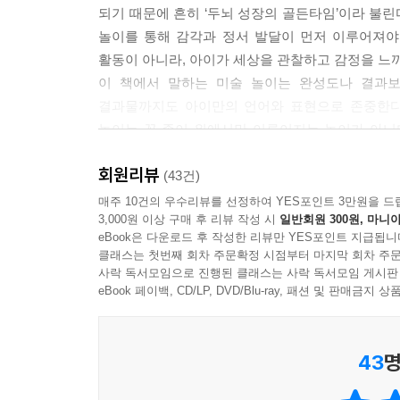
되기 때문에 흔히 ‘두뇌 성장의 골든타임’이라 불린
놀이를 통해 감각과 정서 발달이 먼저 이루어져야
활동이 아니라, 아이가 세상을 관찰하고 감정을 느
이 책에서 말하는 미술 놀이는 완성도나 결과보
결과물까지도 아이만의 언어와 표현으로 존중한다.
놀이는 꼭 종이 위에서만 이루어지는 놀이가 아니
존재여야 한다는 것이다. “지금 어떤 느낌이 들어?”,
회원리뷰
사고력과 표현력을 더욱 깊고 넓게 확장시킨다.
(43건)
저자는 “완벽하게 준비된 상태에서 제대로 놀아줘
매주 10건의 우수리뷰를 선정하여 YES포인트 3만원을 드
3,000원 이상 구매 후 리뷰 작성 시
일반회원 300원, 마니아
거창한 교육 프로그램이 아니라, 부모와 눈을 맞
eBook은 다운로드 후 작성한 리뷰만 YES포인트 지급됩니
동반자가 되어줄 때 아이의 세계는 무한히 넓어진다.
클래스는 첫번째 회차 주문확정 시점부터 마지막 회차 주문
대신, 오늘부터 하루 10분씩 아이와 눈을 맞추는 
사락 독서모임으로 진행된 클래스는 사락 독서모임 게시판
eBook 페이백, CD/LP, DVD/Blu-ray, 패션 및 판매금
“준비가 길어질수록
아이의 호기심은 사라지고
43
명
부모의 피로는 커집니다.”