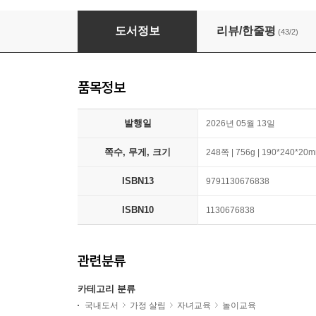
0~5세 기적의 미술 놀이
도서정보
리뷰/한줄평
(43/2)
품목정보
발행일
2026년 05월 13일
쪽수, 무게, 크기
248쪽 | 756g | 190*240*20
ISBN13
9791130676838
ISBN10
1130676838
관련분류
카테고리 분류
국내도서
가정 살림
자녀교육
놀이교육