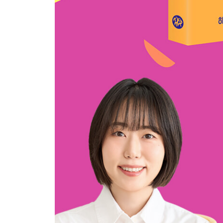
1 숨어 있는 색깔 찾기
2 보송보송! 양말의 이야기
3 보글보글 설거지 놀이
4 쓱쓱! 빗자루 그림 놀이
5 알록달록 빨래 접기 놀이
6 포근포근 이불의 변신
7 반짝이는 물티슈 그림
8 창문 위의 무지개
9 쓱싹쓱싹! 스퀴지 아트
10 팡팡! 달걀 껍데기 부수기
11 빛나는 밤하는 별빛
12 부릉부릉! 자동차 여행
6장. 작은 도구들이 톡톡! 더욱 신나고 즐거운 미술
1 구멍이 숭숭! 종이 놀이
2 싹둑싹둑! 색종이의 신나는 변신