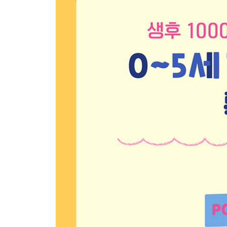
14 동글동글, 휴지 심의 변신
15 커다란 자화상 그리기
16 오른쪽 왼쪽, 짝꿍 그림
17 쓱쓱! 신기한 면봉 드로잉
18 흩날리는 스프레이 꽃잎 그림
19 콩콩 찍으면 피어나는 꽃밭
20 짜자잔! 마법의 물감
에필로그
: 미술 놀이는 아이의 손끝과 부모의 마음가짐에서