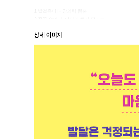
1 발걸음마다 창의력 뿜뿜
2 꼭꼭 숨어라! 나만의 컬러 팔레트
3 나뭇잎의 무한 변신
상세 이미지
4 실루엣 그림자 극장
5 숲속 요정의 팔찌
6 살랑살랑, 추억을 담는 꽃잎
7 하늘 위 구름 도감
8 세상을 담는 작은 액자
9 찰칵, 자석 블록 색깔 찾기
10 동글동글 돌멩이 아트
11 나만의 특별한 선글라스
12 주룩주룩 비가 내리면
13 펑펑 눈이 내리면
14 사라졌다 나타나는 물 그림
15 나는 길 위의 화가
16 꽃이 피어나는 종이 꽃병