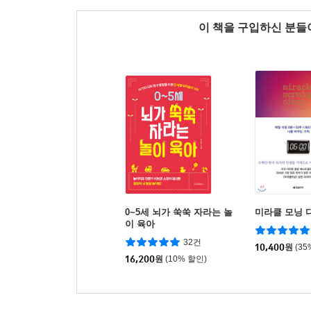
이 책을 구입하신 분
0~5세 뇌가 쑥쑥 자라는 놀
미라클 모닝 
이 육아
32건
10,400
원
(35
16,200
원
(10% 할인)