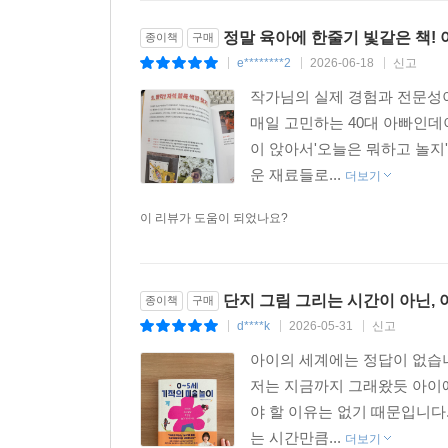
정말 육아에 한줄기 빛같은 책!
종이책
구매
e********2
2026-06-18
신고
|
|
|
작가님의 실제 경험과 전문성
매일 고민하는 40대 아빠인데
이 앉아서'오늘은 뭐하고 놀지
운 재료들로...
더보기
이 리뷰가 도움이 되었나요?
단지 그림 그리는 시간이 아닌,
종이책
구매
d****k
2026-05-31
신고
|
|
|
아이의 세계에는 정답이 없습니
저는 지금까지 그래왔듯 아이에
야 할 이유는 없기 때문입니다
는 시간만큼...
더보기