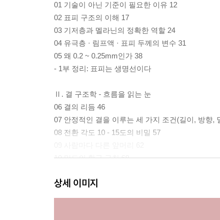
01 기술이 아닌 기준이 필요한 이유 12
02 표피 구조의 이해 17
03 기저층과 멜라닌의 정확한 역할 24
04 유극층 · 림프액 · 표피 두께의 변수 31
05 왜 0.2 ~ 0.25mm인가 38
- 1부 정리: 표피는 생명선이다
Ⅱ. 결 구조학 - 흐름을 읽는 눈
06 결의 리듬 46
07 안정적인 결을 이루는 세 가지 조건(길이, 방향, 밀
08 전환 각도 10 - 15도의 비밀 57
09 사람마다 다른 앞머리 62
10 밀도의 황금 규칙 68
11 두개골, 습관이 만드는 비대칭 74
상세 이미지
12 인위적 결의 7가지 패턴 79
- 2부 정리: 결은 창작이 아니라 해석이다