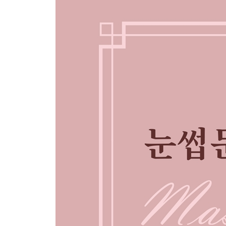
Ⅲ. 구조를 만드는 시선 - 얼굴은 평면이 아니다
13 얼굴 면적 비대칭 스토리 86
14 기울기 비대칭과 시선기준오류 91
15 근육장력과 반복표정의 방향성 96
16 관상학과 구조 해석 101
17 손상피부에서의 결 표현 한계 105
18 관상학과 결 구조 110
- 3부 정리: 눈썹은 단순대칭이 아니라 시각적 균형
Ⅳ. 번짐 · 변색 · 잔흔의 과학
19 번짐의 구조 118
20 변화한 색의 원인 122
21 손상 피부의 반응 127
22 손상된 피부에서의 결 표현 한계 133
23 오래가는 것이 오히려 단점인 이유 139
24 선명함은 표피에서 복구된다 144
- 4부 정리: 번짐 · 변색, 잔흔의 과학