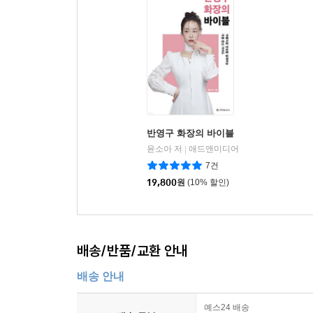
반영구 화장의 바이블
윤소아 저
애드앤미디어
|
7건
19,800
원
(10% 할인)
배송/반품/교환 안내
배송 안내
예스24 배송