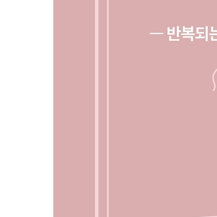
Ⅴ. 리턴브로우·리커버 복원술
25 리턴브로우의 원리 152
26 대식세포, 무엇을 하고 무엇을 하지 않는가 157
27 잔흔 흐림 단계 - 피부반응을 되돌리는 첫단계 16
28 푸른빛 보정 단계 - 파장을 바로잡는 설계 166
29 피부색 복구 단계 - 톤을 되돌리는 설계 170
30 결 복원 단계 - 구조를 다시 세우다 174
31 케이스별 전략 - 같은 피부는 없다 180
32 잘못된 복원의 예 - 덮는 순간 실패는 시작된다 1
- 5부 정리: 복원은 덮는 것이 아니라 되돌리는 것이
Ⅵ. 판단하는 시술자
33 시술 전 체크리스트 - 판단은 시작 전에 끝난다 1
34 피부 손상도 평가 203
35 반드시 설명해야 하는 점 - 신뢰는 솔직함에서 시
36 시술 중 중단기준 - 멈출 줄 아는 사람이 기준을 
37 기록과 설명의 윤리 - 태도가 기술을 완성한다 21