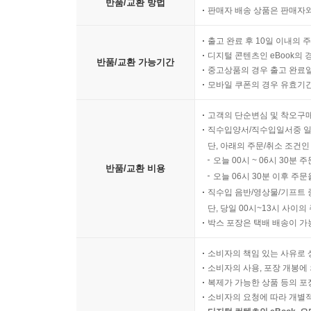
반품/교환 방법
판매자 배송 상품은 판매자와
출고 완료 후 10일 이내의 
디지털 콘텐츠인 eBook의 
반품/교환 가능기간
중고상품의 경우 출고 완료일
모바일 쿠폰의 경우 유효기간(
고객의 단순변심 및 착오구
직수입양서/직수입일서중 일
단, 아래의 주문/취소 조건인
오늘 00시 ~ 06시 30분 
반품/교환 비용
오늘 06시 30분 이후 주문
직수입 음반/영상물/기프트 
단, 당일 00시~13시 사이
박스 포장은 택배 배송이 가
소비자의 책임 있는 사유로 
소비자의 사용, 포장 개봉에 
복제가 가능한 상품 등의 포장을 
소비자의 요청에 따라 개별