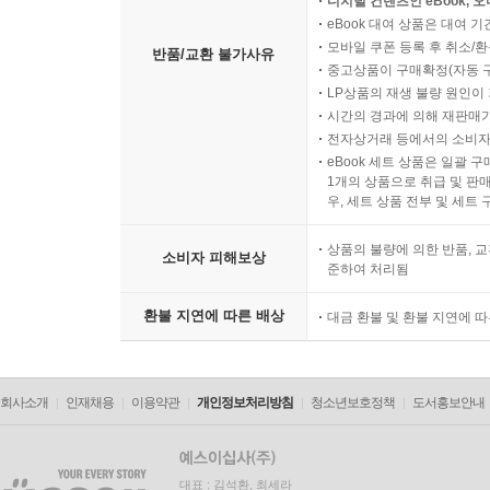
디지털 컨텐츠인 eBook, 
eBook 대여 상품은 대여 기
모바일 쿠폰 등록 후 취소/환
반품/교환 불가사유
중고상품이 구매확정(자동 
LP상품의 재생 불량 원인이 기
시간의 경과에 의해 재판매가
전자상거래 등에서의 소비자
eBook 세트 상품은 일괄 
1개의 상품으로 취급 및 판매
우, 세트 상품 전부 및 세트
상품의 불량에 의한 반품, 교
소비자 피해보상
준하여 처리됨
환불 지연에 따른 배상
대금 환불 및 환불 지연에 
회사소개
인재채용
이용약관
개인정보처리방침
청소년보호정책
도서홍보안내
대표 : 김석환, 최세라