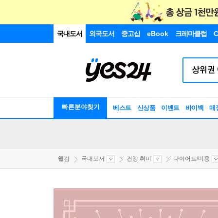
국내도서
외국도서
중고샵
eBook
크레마클럽
C
빠른분야찾기
베스트
신상품
이벤트
바이백
매
웰컴
국내도서
건강 취미
다이어트/미용