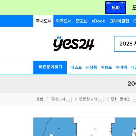
국내도서
외국도서
중고샵
eBook
크레마클럽
C
빠른분야찾기
베스트
신상품
이벤트
바이백
매
20
웰컴
국내도서
중등참고서
중1 - 문제집