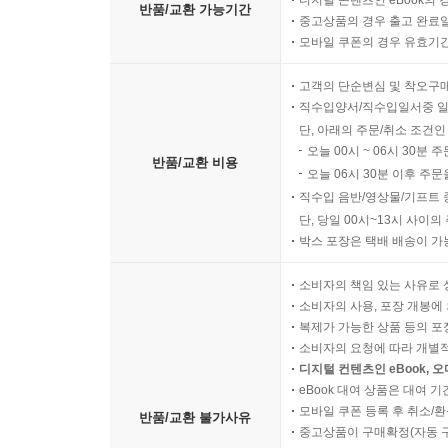
디지털 콘텐츠인 eBook의 
반품/교환 가능기간
중고상품의 경우 출고 완료일
모바일 쿠폰의 경우 유효기간(
고객의 단순변심 및 착오구
직수입양서/직수입일서중 일
단, 아래의 주문/취소 조건인
오늘 00시 ~ 06시 30분 
반품/교환 비용
오늘 06시 30분 이후 주문
직수입 음반/영상물/기프트 
단, 당일 00시~13시 사이
박스 포장은 택배 배송이 가
소비자의 책임 있는 사유로 
소비자의 사용, 포장 개봉에 
복제가 가능한 상품 등의 포장을 
소비자의 요청에 따라 개별
디지털 컨텐츠인 eBook, 
eBook 대여 상품은 대여 기
모바일 쿠폰 등록 후 취소/환
반품/교환 불가사유
중고상품이 구매확정(자동 