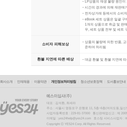
LP상품의 재생 불량 원인이 기
시간의 경과에 의해 재판매가
전자상거래 등에서의 소비자
eBook 세트 상품은 일괄 
1개의 상품으로 취급 및 판매
우, 세트 상품 전부 및 세트
상품의 불량에 의한 반품, 교
소비자 피해보상
준하여 처리됨
환불 지연에 따른 배상
대금 환불 및 환불 지연에 
회사소개
인재채용
이용약관
개인정보처리방침
청소년보호정책
도서홍보안내
대표 : 김석환, 최세라
주소 : 서울시 영등포구 은행로 11, 5층~6층(여의도동,일신
사업자등록번호 : 229-81-37000 통신판매업신고 : 제 200
이메일 : yes24help@yes24.com 호스팅 서비스사업자 :
Copyright ⓒ YES24 Corp. All Rights Reserved.