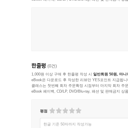
책이 출간된 이후에 오류가 발견될 수도 있습니다. 이
자료실과 대한화학회 화학올림피아드 홈페이지에 
화학올림피아드위원회가 지금의 모습으로 발전하기
다져주셨던 故장세희, 故심상철, 우규환, 박준우, 
위원장님들과 위원회 위원님들, 그리고 미래세대 
활동하셨던 이덕환 교수님께 감사드립니다. 이 
적극적으로 후원해 주시는 대한화학회 전 · 현직 
한줄평
(0건)
1,000원 이상 구매 후 한줄평 작성 시
일반회원 50원, 마니
eBook은 다운로드 후 작성한 리뷰만 YES포인트 지급됩니
클래스는 첫번째 회차 주문확정 시점부터 마지막 회차 주문
eBook 페이백, CD/LP, DVD/Blu-ray, 패션 및 판매금
평점
한글 기준 50자까지 작성가능