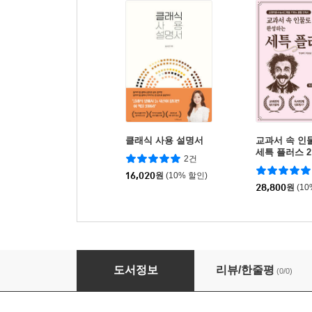
클래식 사용 설명서
교과서 속 인
세특 플러스 2
2건
16,020
원
(10% 할인)
28,800
원
(1
화학올림피아드 한국중학생화학대회 기출문제집 (
도서정보
리뷰/한줄평
(0/0)