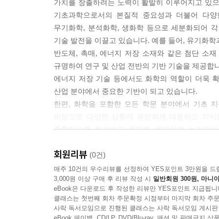
가치를 창출하려는 노력이 활발히 이루어지고 있으
기초과학으로서의 본질적 중요성과 더불어 다양한
무기화학, 분석화학, 생화학 등으로 세분화되어 
기술 발전을 이끌고 있습니다. 예를 들어, 유기화학
반도체, 촉매, 에너지 저장 소재와 같은 첨단 소
규명하여 연구 및 산업 전반의 기반 기술을 제공합니
에너지 저장 기술 등에서도 화학의 역할이 더욱 확
산업 분야에서 중요한 기반이 되고 있습니다.
한편, 화학을 포함한 모든 학문 분야에서 기초 
바탕으로 다양한 상황에 유연하게 대응하고 지식을
종합적으로 분석하고 문제를 해결하여 논리적인
집중하기보다는, 이론적 개념을 정확히 이해하고 
회원리뷰
지원자 수로 인해 객관식 형태로 출제되지만, 
(0건)
전개하는 방식으로 학습하기를 권장합니다.
매주 10건의 우수리뷰를 선정하여 YES포인트 3만원을 드
3,000원 이상 구매 후 리뷰 작성 시
일반회원 300원, 마니아
대한화학회 화학올림피아드위원회는 매년 한국중학생
eBook은 다운로드 후 작성한 리뷰만 YES포인트 지급됩니
진행하였으며, 2025년부터 연 2회에 걸친 화학
클래스는 첫번째 회차 주문확정 시점부터 마지막 회차 주문
책에는 2021년부터 2025년까지의 문제와 그에 
사락 독서모임으로 진행된 클래스는 사락 독서모임 게시판
학생들이 화학에 대한 흥미를 키우고 능력을 배양하
eBook 페이백, CD/LP, DVD/Blu-ray, 패션 및 판매금