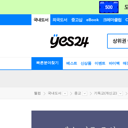
국내도서
외국도서
중고샵
eBook
크레마클럽
C
빠른분야찾기
베스트
신상품
이벤트
바이백
매
웰컴
국내도서
종교
기독교(개신교)