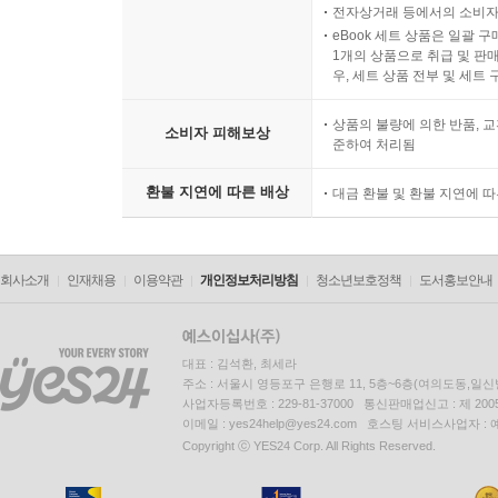
전자상거래 등에서의 소비자
eBook 세트 상품은 일괄 
1개의 상품으로 취급 및 판매
우, 세트 상품 전부 및 세트
상품의 불량에 의한 반품, 교
소비자 피해보상
준하여 처리됨
환불 지연에 따른 배상
대금 환불 및 환불 지연에 
회사소개
인재채용
이용약관
개인정보처리방침
청소년보호정책
도서홍보안내
대표 : 김석환, 최세라
주소 : 서울시 영등포구 은행로 11, 5층~6층(여의도동,일신
사업자등록번호 : 229-81-37000 통신판매업신고 : 제 200
이메일 : yes24help@yes24.com 호스팅 서비스사업자 :
Copyright ⓒ YES24 Corp. All Rights Reserved.