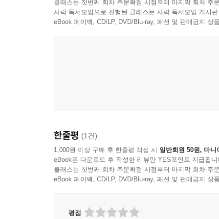
클래스는 첫번째 회차 주문확정 시점부터 마지막 회차 주문
의 잔칫상에 초대되는 사람들은 하느님의 가족에 속
사락 독서모임으로 진행된 클래스는 사락 독서모임 게시판
--- 「1부｜〈5장_ 예수의 반대자들에게 심판 경고 (Q 
eBook 페이백, CD/LP, DVD/Blu-ray, 패션 및 판매금
갈릴래아 지역의 특징이 많이 들어 있는 금화의 비
는다. 사람들에게 미움받던 땅 주인도 자기 종들에
의 아들이 다시 오시면 비유의 땅 주인처럼 하느님
하여 두려워하지 말고, 하느님께 받은 재능을 충분
--- 「1부｜〈7장_ 다가올 마지막 시대 (Q 17,23-2
예수를 지중해 문화의 압박에 저항하는 생활 방식을 실천한
한줄평
(1건)
까. 유다교와 견유학파 철학이 서로 영향을 주고받
다. 예수의 지혜 신학을 삶에 대한 견유학파적 접
1,000원 이상 구매 후 한줄평 작성 시
일반회원 50원, 마니
eBook은 다운로드 후 작성한 리뷰만 YES포인트 지급됩니
예수의 사회 비판을 견유학파의 사회 비판과 비교
클래스는 첫번째 회차 주문확정 시점부터 마지막 회차 주문
유형에 속한다는 의견도 있었다.
eBook 페이백, CD/LP, DVD/Blu-ray, 패션 및 판매금
--- 「2부｜〈1장_ 예수 어록 공동체와 저자〉」 
마태복음 저자는 마태복음을 쓰기 위한 자료로서 마
평점