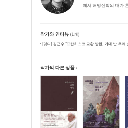
에서 해방신학의 대가 혼 
4장╻예수 어록 공동체 위로 (Q 12,2-13,21)
1. 두려워 말고 예수를 고백하라 (Q 12,2-12)
2. 하느님 나라를 찾으라 (Q 12,22b-34)
3. 사람의 아들이 오신다 (Q 12,39-59)
작가와 인터뷰
(1개)
4. 하느님 나라의 비유들 (Q 13,18-21)
[읽다]
김근수 “프란치스코 교황 방한, 기대 반 우려 
5장╻예수의 반대자들에게 심판 경고 (Q 13,24-14,2
6장╻예수 재림을 기다리는 제자들 (Q 14,26-17,21)
작가의 다른 상품
1. 주저 없이 예수 따르기 (Q 14,26-17,2)
2. 하느님의 용서와 인간의 용서 (Q 15,4-10; 17,4)
3. 믿음의 힘 (Q 17,6b)
7장╻다가올 마지막 시대 (Q 17,23-22,30)
1. 사람의 아들이 오는 날 (Q 17,23-37; 19,12-26)
2. 심판받을 이스라엘 12부족 (Q 22,28b.30)