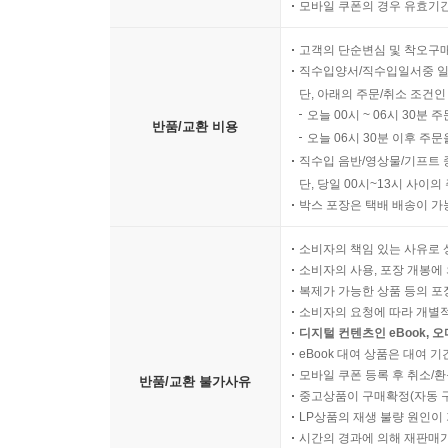
모바일 쿠폰의 경우 유효기간(
고객의 단순변심 및 착오구
직수입양서/직수입일서중 일
단, 아래의 주문/취소 조건인
오늘 00시 ~ 06시 30분 
반품/교환 비용
오늘 06시 30분 이후 주문
직수입 음반/영상물/기프트 
단, 당일 00시~13시 사이
박스 포장은 택배 배송이 가
소비자의 책임 있는 사유로 
소비자의 사용, 포장 개봉에 
복제가 가능한 상품 등의 포장을 
소비자의 요청에 따라 개별
디지털 컨텐츠인 eBook, 
eBook 대여 상품은 대여 기
모바일 쿠폰 등록 후 취소/환
반품/교환 불가사유
중고상품이 구매확정(자동 
LP상품의 재생 불량 원인이 기
시간의 경과에 의해 재판매가