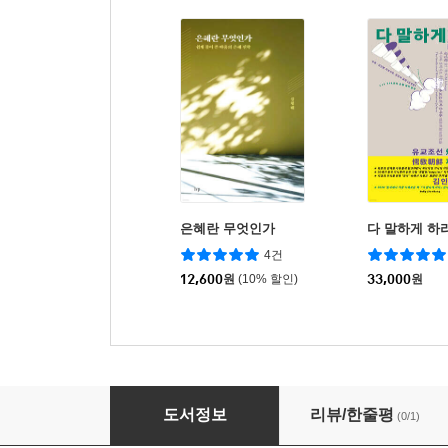
은혜란 무엇인가
다 말하게 하
4건
12,600
원
(10% 할인)
33,000
원
예수 어록 주석
도서정보
리뷰/한줄평
(0/1)