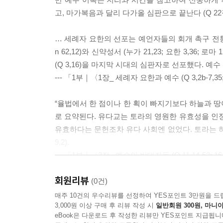
고, 마가복음과 달리 다가올 심판으로 끝난다 (Q 22장
… 세례자 요한의 선포는 예언자들의 회개 촉구 전통
n 62,12)와 신약성서 (누가 21,23; 요한 3,36
(Q 3,16)을 마지막 시대의 심판자로 선포했다. 
--- 「1부｜〈1장_ 세례자 요한과 예수 (Q 3,2b-7,35
“율법에서 한 점이나 한 획이 빠지기보다 하늘과 땅이 
로 요약된다. 유다교는 토라의 영원한 유효성을 인정했다 (Philo
유효하다는 문헌조차 유다 사회엔 없었다. 토라는 하늘과
9,2).
--- 「1부｜〈3장_ 예수의 반대자들 (Q 11,14-52; 1
회원리뷰
예수 앞에서 함께 먹고 마셨고, 예수의 가르침을
(0건)
잔칫상에 (이사야 25,6; 1Hen 62,14; 2Hen
매주 10건의 우수리뷰를 선정하여 YES포인트 3만원을 드
3,000원 이상 구매 후 리뷰 작성 시
일반회원 300원, 마니아
초대한 사람의 가족보다 더 극진히 대접받았다 (창세기 19,
eBook은 다운로드 후 작성한 리뷰만 YES포인트 지급됩니
6; 욥기 16,9; 애가 2,16) 슬퍼할 것이다. 그런 