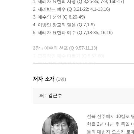
1. 세례자 요한의 사명 (Q 3,2b-3a; 7-9; 16b-17)
2. 세례받는 예수 (Q 3,21-22; 4,1-13.16)
3. 예수의 선언 (Q 6,20-49)
4. 이방인 장교의 믿음 (Q 7,1-9)
5. 세례자 요한과 예수 (Q 7,18-35; 16,16)
2장╻예수의 선포 (Q 9,57-11,13)
1. 급진적인 예수 따르기 (Q 9,57-60)
2. 복음 전파 가르침 (Q 10,2-16)
3. 세상에 드러나는 아들 (Q 10,21-24)
저자 소개
4. 제자들의 기도 (Q 11,2b-4.9-13)
(1명)
3장╻예수의 반대자들 (Q 11,14-52; 16,17- )
저 :
김근수
1. 악마를 이긴 예수 (Q 11,14-26)
2. 이 세대를 심판 (Q 11,16.29-32)
전북 전주에서 10킬로
3. 빛은 비추어야 (Q 11,33-35)
학을 2년 다닌 후 독
4. 바리사이와 율법학자 비판 (Q 16,17-; 11,39-52)
들의 대변자 오스카 로메