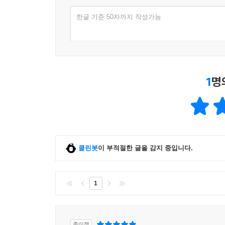
하기는 어렵지만, 마가복음에 비판적인 태도를 유
한글 기준 50자까지 작성가능
람의 아들을 전하는 유랑 예언자들의 공동체에서 마태
수 어록보다 20년 뒤에, 예수 어록 공동체가 있었
--- 「2부 ｜〈3장_ 예수 어록 신학〉」 중에서
1
명
클린봇
이 부적절한 글을 감지 중입니다.
1
종이책