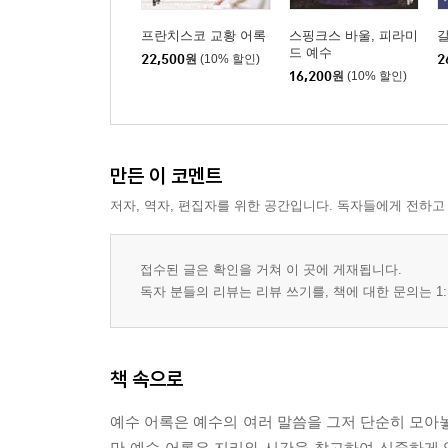
2부_ 예수 어록은 어떤 책인가
프란치스코 교황 어록
스핑크스 바울, 피라미
드 예수
22,500
원
(10% 할인)
2
1장╻예수 어록 공동체와 저자
16,200
원
(10% 할인)
1. 예수 어록 공동체
2. 예수 어록 저자
3. 예수 어록 선교사들
만든 이 코멘트
2장╻예수 어록 문학 양식과 본문
저자, 역자, 편집자를 위한 공간입니다. 독자들에게 전하고
1. 문학 양식
2. 본문
접수된 글은 확인을 거쳐 이 곳에 게재됩니다.
독자 분들의 리뷰는 리뷰 쓰기를, 책에 대한 문의는 1:
3장╻예수 어록 신학
인용 문헌
책 속으로
예수 어록은 예수의 여러 말씀을 그저 단순히 모아놓은
만 예수 어록은 지리와 시간을 참고하여 신중하게