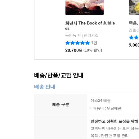
희년서 The Book of Jubile
죽음,
es
김호경
육에녹 저
진리의집
|
1건
9,00
20,700
원
(10% 할인)
배송/반품/교환 안내
배송 안내
예스24 배송
배송 구분
배송비 : 무료배송
안전하고 정확한 포장을 위해 
고객님께 배송되는 모든 상품을
목적 : 안전한 포장 관리