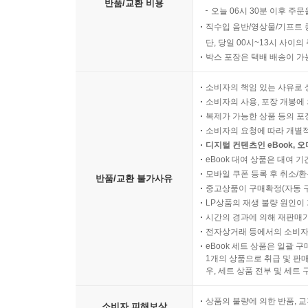
반품/교환 비용
오늘 06시 30분 이후 주문
직수입 음반/영상물/기프트 
단, 당일 00시~13시 사이
박스 포장은 택배 배송이 가
소비자의 책임 있는 사유로 
소비자의 사용, 포장 개봉에 
복제가 가능한 상품 등의 포장을 
소비자의 요청에 따라 개별
디지털 컨텐츠인 eBook, 
eBook 대여 상품은 대여 기
모바일 쿠폰 등록 후 취소/환
반품/교환 불가사유
중고상품이 구매확정(자동 
LP상품의 재생 불량 원인이 기
시간의 경과에 의해 재판매가
전자상거래 등에서의 소비자
eBook 세트 상품은 일괄 
1개의 상품으로 취급 및 판매
우, 세트 상품 전부 및 세트
상품의 불량에 의한 반품, 교
소비자 피해보상