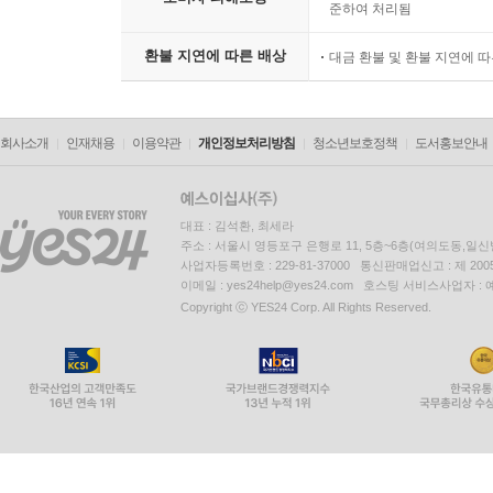
준하여 처리됨
환불 지연에 따른 배상
대금 환불 및 환불 지연에 
회사소개
인재채용
이용약관
개인정보처리방침
청소년보호정책
도서홍보안내
대표 : 김석환, 최세라
주소 : 서울시 영등포구 은행로 11, 5층~6층(여의도동,일신
사업자등록번호 : 229-81-37000 통신판매업신고 : 제 200
이메일 : yes24help@yes24.com 호스팅 서비스사업자 :
Copyright ⓒ YES24 Corp. All Rights Reserved.