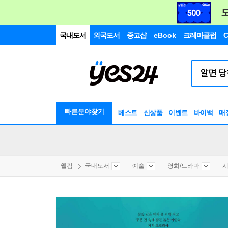
국내도서
외국도서
중고샵
eBook
크레마클럽
C
빠른분야찾기
베스트
신상품
이벤트
바이백
매
웰컴
국내도서
예술
영화/드라마
시