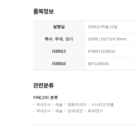
품목정보
발행일
2026년 05월 12일
쪽수, 무게, 크기
320쪽 | 152*224*30mm
ISBN13
9788971159033
ISBN10
8971159030
관련분류
카테고리 분류
국내도서
예술
영화/드라마
시나리오/연출
국내도서
예술
연극/공연
희곡/연기