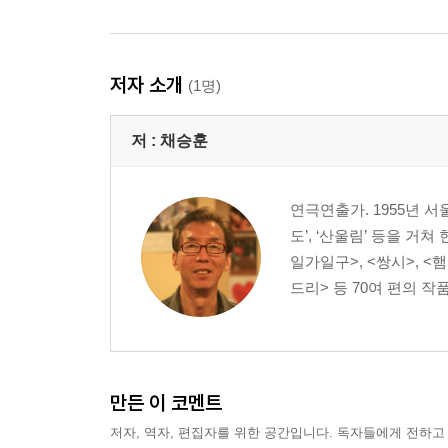
저자 소개
(1명)
저 :
채승훈
연극연출가. 1955년 
도’, ‘산울림’ 등을 거쳐
일가일구>, <쌍시>, <
드리> 등 70여 편의 작
만든 이 코멘트
저자, 역자, 편집자를 위한 공간입니다. 독자들에게 전하고