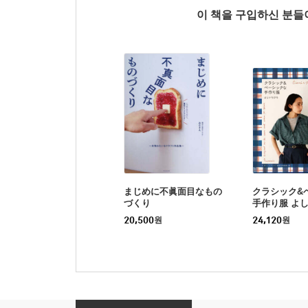
이 책을 구입하신 분
まじめに不眞面目なもの
クラシック&
づくり
手作り服 よ
20,500
원
24,120
원