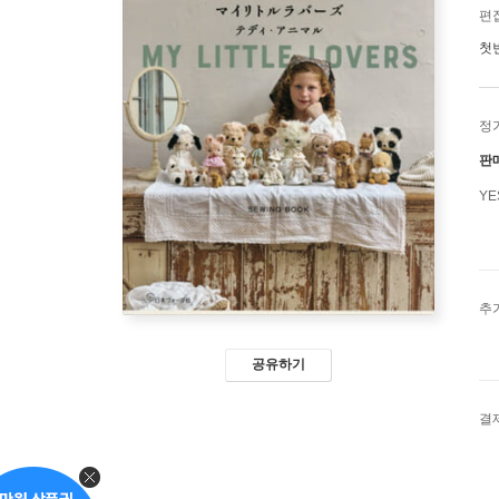
편
첫
정
판
Y
추
공유하기
결