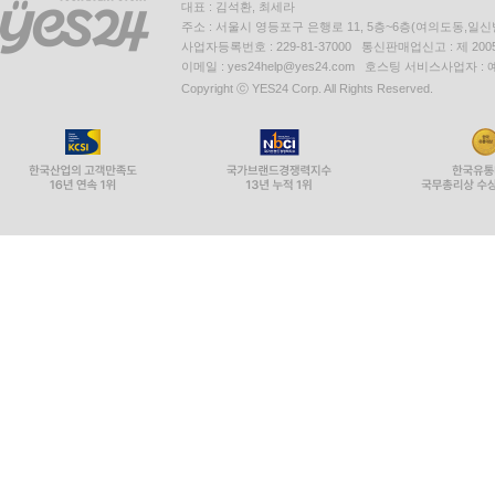
대표 : 김석환, 최세라
주소 : 서울시 영등포구 은행로 11, 5층~6층(여의도동,일신
사업자등록번호 : 229-81-37000 통신판매업신고 : 제 200
이메일 : yes24help@yes24.com 호스팅 서비스사업자 :
Copyright ⓒ YES24 Corp. All Rights Reserved.