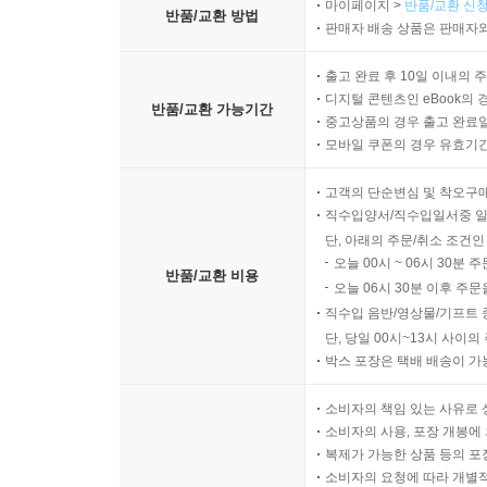
마이페이지 >
반품/교환 신청
반품/교환 방법
판매자 배송 상품은 판매자와
출고 완료 후 10일 이내의 
디지털 콘텐츠인 eBook의 
반품/교환 가능기간
중고상품의 경우 출고 완료일
모바일 쿠폰의 경우 유효기간(
고객의 단순변심 및 착오구
직수입양서/직수입일서중 일
단, 아래의 주문/취소 조건인
오늘 00시 ~ 06시 30분 
반품/교환 비용
오늘 06시 30분 이후 주문
직수입 음반/영상물/기프트 
단, 당일 00시~13시 사이
박스 포장은 택배 배송이 가
소비자의 책임 있는 사유로 
소비자의 사용, 포장 개봉에 
복제가 가능한 상품 등의 포장을 
소비자의 요청에 따라 개별