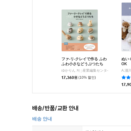
ファ-リ-クレイで作る ふわ
ぬい
ふわ小さなどうぶつたち
OK
ゆかりん 저
産業編集センタ-
A.淺
|
17,360
원
(10% 할인)
17,9
배송/반품/교환 안내
배송 안내