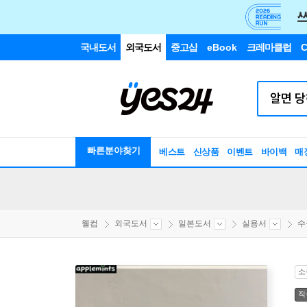
국내도서
외국도서
중고샵
eBook
크레마클럽
C
빠른분야찾기
베스트
신상품
이벤트
바이백
매
웰컴
외국도서
일본도서
실용서
수
소
직