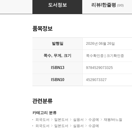
マイリトルラバーズ テディアニマル
도서정보
리뷰/한줄평
(0/0)
품목정보
발행일
2026년 06월 26일
쪽수, 무게, 크기
쪽수확인중 | 크기확인중
ISBN13
9784529073325
ISBN10
4529073327
관련분류
카테고리 분류
외국도서
일본도서
실용서
수공예
재봉/바느질
외국도서
일본도서
실용서
수공예