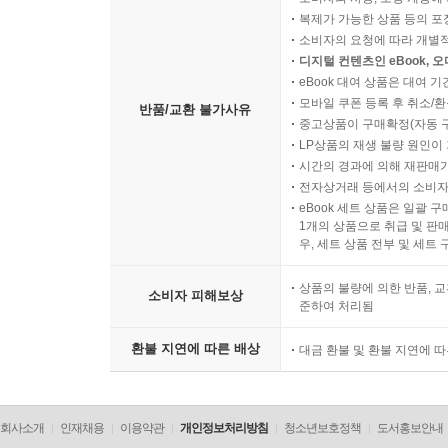
복제가 가능한 상품 등의 포장을 
소비자의 요청에 따라 개별
디지털 컨텐츠인 eBook, 
eBook 대여 상품은 대여 기
모바일 쿠폰 등록 후 취소/환
반품/교환 불가사유
중고상품이 구매확정(자동 
LP상품의 재생 불량 원인이 기
시간의 경과에 의해 재판매가
전자상거래 등에서의 소비자
eBook 세트 상품은 일괄 
1개의 상품으로 취급 및 판매
우, 세트 상품 전부 및 세트
상품의 불량에 의한 반품, 교
소비자 피해보상
준하여 처리됨
환불 지연에 따른 배상
대금 환불 및 환불 지연에 
회사소개
인재채용
이용약관
개인정보처리방침
청소년보호정책
도서홍보안내