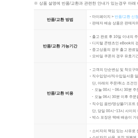
※ 상품 설명에 반품/교환과 관련한 안내가 있는경우 아래 
마이페이지 >
반품/교환 신청
반품/교환 방법
판매자 배송 상품은 판매자와
출고 완료 후 10일 이내의 
디지털 콘텐츠인 eBook의 
반품/교환 가능기간
중고상품의 경우 출고 완료일
모바일 쿠폰의 경우 유효기간(
고객의 단순변심 및 착오구
직수입양서/직수입일서중 일
단, 아래의 주문/취소 조건인
오늘 00시 ~ 06시 30분 
반품/교환 비용
오늘 06시 30분 이후 주문
직수입 음반/영상물/기프트 
단, 당일 00시~13시 사이
박스 포장은 택배 배송이 가
소비자의 책임 있는 사유로 
소비자의 사용, 포장 개봉에 