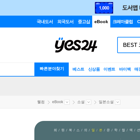
국내도서
외국도서
중고샵
eBook
크레마클럽
C
빠른분야찾기
베스트
신상품
이벤트
바이백
매
웰컴
eBook
소설
일본소설