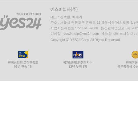
대표 : 김석환, 최세라
주소 : 서울시 영등포구 은행로 11, 5층~6층(여의도동,일신
사업자등록번호 : 229-81-37000 통신판매업신고 : 제 200
이메일 : yes24help@yes24.com 호스팅 서비스사업자 :
Copyright ⓒ YES24 Corp. All Rights Reserved.