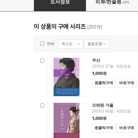
도서정보
리뷰/한줄평
(0/0)
이 상품의 구매 시리즈
(252개)
최신순
품절포함
전체
우산
2026년 07월
제한없음
|
1,000
원
원클릭구매
바로구매
오래된 거울
2026년 08월
제한없음
|
1,000
원
원클릭구매
바로구매