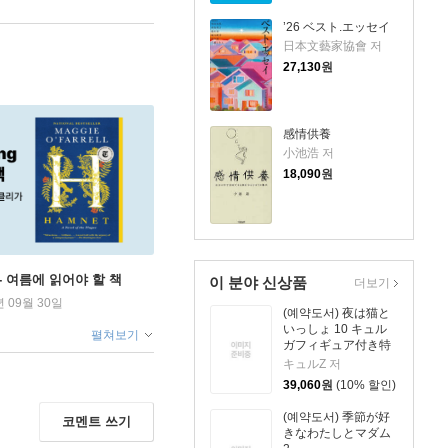
’26 ベスト.エッセイ
日本文藝家協會 저
27,130
원
感情供養
小池浩 저
18,090
원
ng - 여름에 읽어야 할 책
이 분야 신상품
더보기
년 09월 30일
(예약도서) 夜は猫と
いっしょ 10 キュル
펼쳐보기
ガフィギュア付き特
裝版
キュルZ 저
39,060
원
(10% 할인)
(예약도서) 季節が好
코멘트 쓰기
きなわたしとマダム