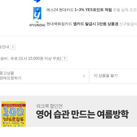
예스24 현대카드
1~3% YES포인트 적립
전월 실적 조건
현대백화점카드
앱카드 발급시 1만원 상품권
신규발급
송안내
송비 : 유료 (도서 15,000원 이상 무료)
중고상품
이 상품을 팔기
판매요청하기