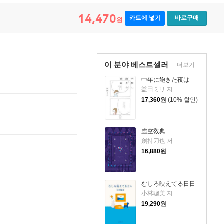
14,470
카트에 넣기
바로구매
원
이 분야 베스트셀러
더보기
中年に飽きた夜は
益田ミリ 저
17,360
원
(10% 할인)
虛空敎典
劍持刀也 저
16,880
원
むしろ映えてる日日
小林聰美 저
19,290
원