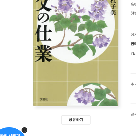
高
첫
정
판
Y
추
결
공유하기