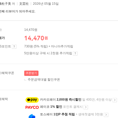
橋杜子美
저
文芸社
2026년 05월 15일
번째 리뷰어가 되어주세요.
가
14,470원
14,470
원
매가
ES포인트
730원 (5% 적립) + 마니아추가적립
5만원이상 구매 시 2천원 추가적립
가혜택쿠폰
쿠폰받기
주문금액대별 할인쿠폰
제혜택
카카오페이
2,000원 즉시할인
일 400건, 4만원 이상
페이코
1% 할인
포인트 결제시
토스페이
1만P 추첨 적립
+ 생애첫결제 3천원