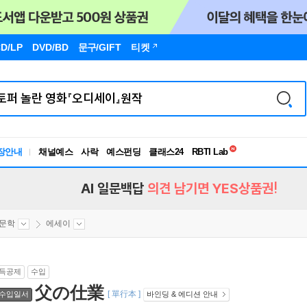
D/LP
DVD/BD
문구
/GIFT
티켓
독서유형검사
RBTI Lab
장안내
채널예스
사락
예스펀딩
클래스24
독서유형검사
AI 일문백답
의견 남기면 YES상품권!
문학
에세이
득공제
수입
父の仕業
[ 單行本 ]
수입일서
바인딩 & 에디션 안내