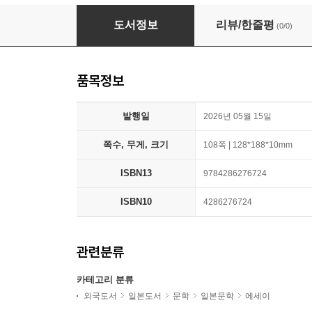
父の仕業
도서정보
리뷰/한줄평
(0/0)
품목정보
발행일
2026년 05월 15일
쪽수, 무게, 크기
108쪽 | 128*188*10mm
ISBN13
9784286276724
ISBN10
4286276724
관련분류
카테고리 분류
외국도서
일본도서
문학
일본문학
에세이