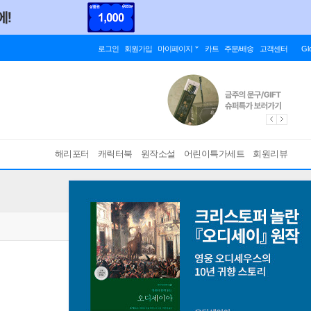
로그인
회원가입
마이페이지
카트
주문/배송
고객센터
Gl
해리포터
캐릭터북
원작소설
어린이특가세트
회원리뷰