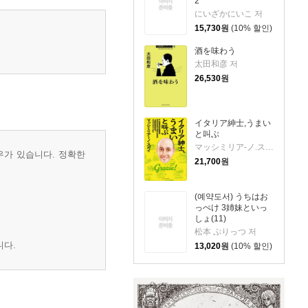
2
にいざかにいこ 저
15,730
원
(10% 할인)
酒を味わう
太田和彦 저
26,530
원
イタリア紳士,うまい
と叫ぶ
マッシミリア-ノ.ス 저
우가 있습니다. 정확한
21,700
원
(예약도서) うちはお
っぺけ 3姉妹といっ
しょ(11)
松本 ぷりっつ 저
니다.
13,020
원
(10% 할인)