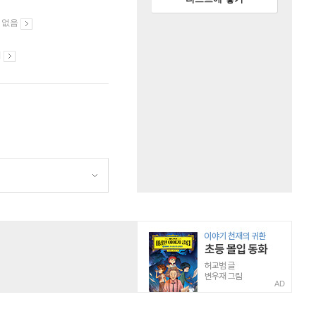
 없음
시
AD