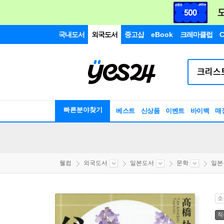
국내도서
외국도서
중고샵
eBook
크레마클럽
C
빠른분야찾기
베스트
신상품
이벤트
바이백
매
웰컴
외국도서
일본도서
문학
일본
소
직