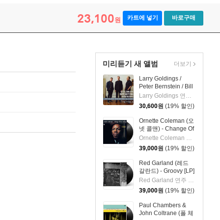
23,100
카트에 넣기
바로구매
원
미리듣기 새 앨범
더보기
Larry Goldings /
Peter Bernstein / Bill
Stewart (래리 골딩스
Larry Goldings 연주 외 2명
/ 피터 번스타인 / 빌
30,600
원
(19% 할인)
스튜어트) - Rhombus
Ornette Coleman (오
넷 콜맨) - Change Of
The Century [LP]
Ornette Coleman 연주
39,000
원
(19% 할인)
Red Garland (레드
갈란드) - Groovy [LP]
Red Garland 연주 외 2명
39,000
원
(19% 할인)
Paul Chambers &
John Coltrane (폴 체