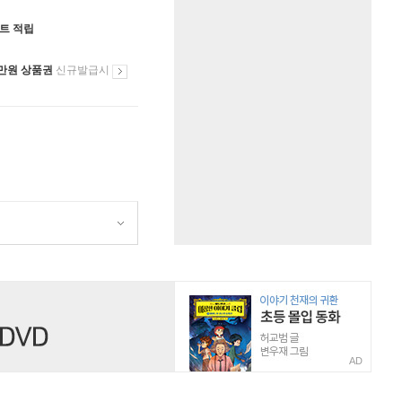
인트 적립
만원 상품권
신규발급시
AD