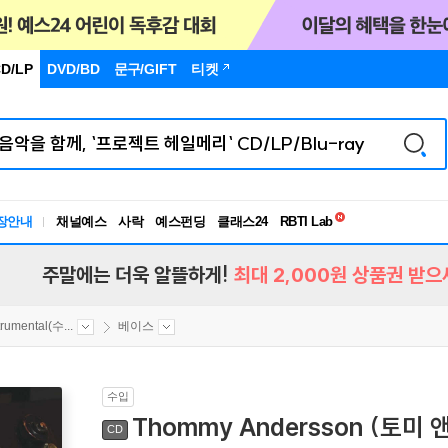
D/LP
DVD/BD
문구
/GIFT
티켓
독서유형검사
장안내
채널예스
사락
예스펀딩
클래스24
RBTI Lab
독서유형검사
주말에는 더욱 알뜰하게!
최대 2,000원 상품권 받으
trumental(수...
베이스
수입
Thommy Andersson (토미 앤
CD