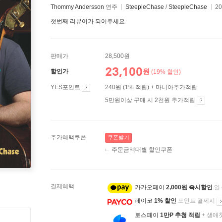
Thommy Andersson
연주
SteepleChase
/
SteepleChase
2
첫번째 리뷰어가 되어주세요.
판매가
28,500원
23,100
원
할인가
(19% 할인)
YES포인트
240원 (1% 적립) + 마니아추가적립
5만원이상 구매 시 2천원 추가적립
추가혜택쿠폰
쿠폰받기
주문금액대별 할인쿠폰
결제혜택
카카오페이
2,000원 즉시할인
일
페이코
1% 할인
포인트 결제시
토스페이
1만P 추첨 적립
+ 생애