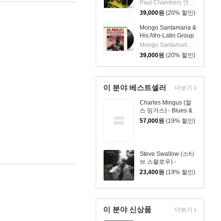
임버스 & 존 콜트레
Paul Chambers 연주 외 1명
인) - A Jazz
39,000
원
(20% 할인)
Delegation From the
East: Chamber's
Mongo Santamaria &
Music [LP]
His Afro-Latin Group
(몽고 산타마리아 &
Mongo Santamaria 연주
히스 아프로 라틴 그
39,000
원
(20% 할인)
룹) - Go Mongo!
(Feat. Chick Corea)
[LP]
이 분야 베스트셀러
더보기
Charles Mingus (찰
스 밍거스) - Blues &
Roots [LP]
57,000
원
(19% 할인)
Steve Swallow (스티
브 스왈로우) -
WINTER SONGS
23,400
원
(19% 할인)
이 분야 신상품
더보기