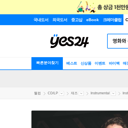
국내도서
외국도서
중고샵
eBook
크레마클럽
C
빠른분야찾기
베스트
신상품
이벤트
바이백
매
웰컴
CD/LP
재즈
Instrumental
Ins