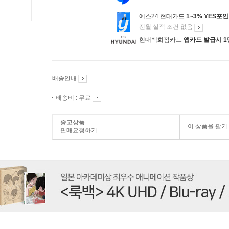
예스24 현대카드
1~3% YES포
전월 실적 조건 없음
현대백화점카드
앱카드 발급시 1
배송안내
배송비 : 무료
중고상품
이 상품을 팔기
판매요청하기