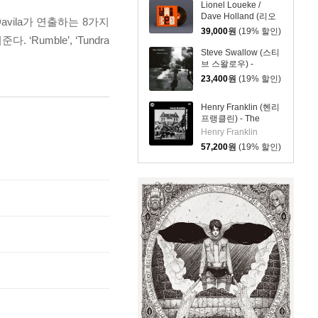
Lionel Loueke /
Dave Holland (리오
Davila가 연출하는 8가지
넬 루에케, 데이브 홀
39,000
원
(19% 할인)
mble’, ‘Tundra
랜드) - United [블랙
마블 컬러 LP]
Steve Swallow (스티
브 스왈로우) -
WINTER SONGS
23,400
원
(19% 할인)
Henry Franklin (헨리
프랭클린) - The
Skipper at Home [블
Henry Franklin
루 & 블랙 스월 컬러
57,200
원
(19% 할인)
LP]