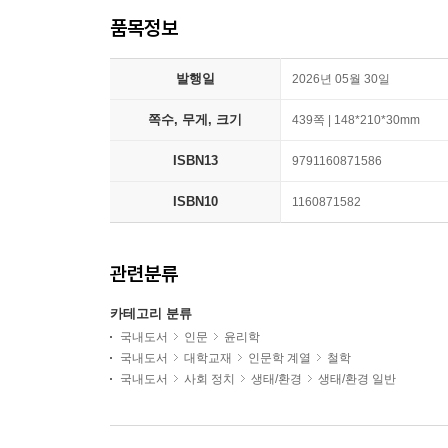
품목정보
발행일
2026년 05월 30일
쪽수, 무게, 크기
439쪽 | 148*210*30mm
ISBN13
9791160871586
ISBN10
1160871582
관련분류
카테고리 분류
국내도서
인문
윤리학
국내도서
대학교재
인문학 계열
철학
국내도서
사회 정치
생태/환경
생태/환경 일반