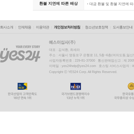
환불 지연에 따른 배상
대금 환불 및 환불 지연에 
기후변화의 영향은 심각하고 과거, 현재, 그리고 미
좌우된다. 대부분의 국가가 향후 30년 안에 온실가스
과 달성할 수 있을까? 아니면 전 세계적으로 온실가
회사소개
인재채용
이용약관
개인정보처리방침
청소년보호정책
도서홍보안내
화, 그리고 인간 행동과 사회 조직의 다른 측면에 
빙하 융해, 해수면 상승, 그리고 강수 패턴의 변화,
대표 : 김석환, 최세라
규모는 국가, 기업, 기관, 그리고 개인의 선택에 따
주소 : 서울시 영등포구 은행로 11, 5층~6층(여의도동,일신
기후를 형성할 것이다.
사업자등록번호 : 229-81-37000 통신판매업신고 : 제 200
--- p.260
이메일 : yes24help@yes24.com 호스팅 서비스사업자 :
Copyright ⓒ YES24 Corp. All Rights Reserved.
정의로운 기후 체제의 핵심 특징들에 대한 철학적 합
분히 고려하고 인간 이외의 종과 생태계 전체에 관
합의가 이루어졌다 하더라도, 이러한 원칙을 제도
다. 왜냐하면 의문들이 아직 해결되지 않았기 때문이
사람들과 협력하여 윤리 원칙과 이를 구현하는 제도
--- p.304