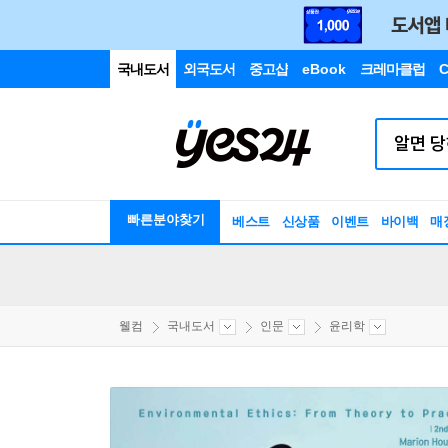
국내도서
외국도서
중고샵
eBook
크레마클럽
C
빠른분야찾기
베스트
신상품
이벤트
바이백
매
웰컴
국내도서
인문
윤리학