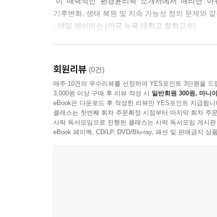
“이 매력적인 환경윤리학 소개서에서 매리언 아
리학의 한계로 대응 차원에서 논의되지만, 이러한 
기후변화, 생태 복원 및 지속 가능성 정의 문제와 같
다. 이에 대해서는 앞으로 고찰하겠다. 이 장에서는 
- 데일 제이미슨 (미국 뉴욕 대학교 철학교수)
덕적 사고방식을 해명하고 현대 사회의 많은 도덕적 
“매리언 아워드킨은 환경윤리학 분야에서 가장 영향력
과의 관계에서 어떤 한계를 보이는지 이해하기를 원하
지식, 그리고 환경 보전의 영역을 넓히고자 하는 헌신
론을 수정, 발전 또는 확장할 가능성을 탐구하고자 
회원리뷰
(0건)
- 벤자민 헤일 (미국 콜로라도 대학교 환경학과 교수
--- p.61
매주 10건의 우수리뷰를 선정하여 YES포인트 3만원을 드
3,000원 이상 구매 후 리뷰 작성 시
일반회원 300원, 마니아
“이 책은 환경윤리학에 관한 최고의 입문서다. 
짐작하겠지만, 일부 철학자들이 칸트 윤리의 강점
eBook은 다운로드 후 작성한 리뷰만 YES포인트 지급됩니
문장으로, 매리언 아워드킨은 이 분야의 핵심적인
정언 명령을 긍정적인 특정으로 보기보다는, 지나치
클래스는 첫번째 회차 주문확정 시점부터 마지막 회차 주문
접근법에 대한 폭넓은 논의를 제시한다.”
사락 독서모임으로 진행된 클래스는 사락 독서모임 게시판
된다면, 거짓말이 옳은 것일 수도 있다는 것이다. 
eBook 페이백, CD/LP, DVD/Blu-ray, 패션 및 판매금
- 제이슨 슈라이너 (미국 오리건 대학교 환경학과 교
즉 의무 충돌의 상황에서 어려움을 겪는다. 누군가
러한 질문에 대한 해답을 찾기 위해 노력했지만, 
가 강점을 발휘한다. 또한, 칸트 윤리가 무엇을 요
다. 자기 행동의 준칙을 어떻게 정식화할까? 거의 
을까? 때로는 이것이 명확하지 않다. 마지막으로, 
차이를 두는 의무이다.
--- p.85