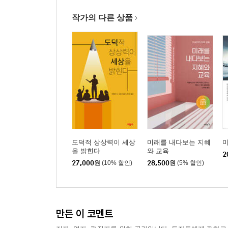
5장 윤리, 제도, 그리고 환경
작가의 다른 상품
들어가는 말
윤리, 제도, 그리고 사회 기반 시설
잘 먹기: 음식 윤리와 농업
맺음말
6장 지구적 기후변화
들어가는 말
기후변화의 도덕적 과제
정의와 기후변화
도덕적 상상력이 세상
미래를 내다보는 지혜
맺음말
을 밝힌다
와 교육
2
27,000
원
(10% 할인)
28,500
원
(5% 할인)
7장 생태 복원
들어가는 말
생태 복원: 역사, 기초, 그리고 기본 목표
생태 복원의 진정성과 역사적 충실성
만든 이 코멘트
자연 모방?