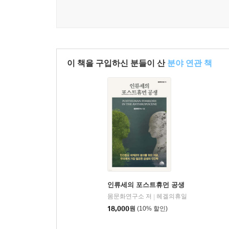
용어를 사용하지 않았지만, 생태계가 그의 핵심 관심이
물의 순환을 통해 흐르는 에너지의 원천”으로 묘사
--- p.136
생물학적 관점에서, 물론 단 한 명의 인간이 지구상에
이 책을 구입하신 분들이 산
분야 연관 책
미의 ‘인격체(person)’가 될 수 없다. 유교적 인
전통의 인(仁), 즉 인간성은 핵심 덕목이며, 인은
화되며, 이는 존중, 감사, 경의와 같은 도덕적 태
들은 도덕적으로 어려운 상황을 우아하게 헤쳐나가며
지 않는다거나 모든 고통과 해악을 막을 수 있다는
즉 군자는 타인과의 관계가 그들이 상호작용하는 
--- p.153
에코페미니즘은 페미니즘 이론과 환경철학, 그리고
인류세의 포스트휴먼 공생
의 지배가 중요하게 연결되어 있다는 생각이 에코페
몸문화연구소 저
헤겔의휴일
|
사용했으며, 초기 에코페미니즘 발전은 가부장적 시
18,000
원
(10% 할인)
트 이론가들의 통찰에 기초를 두었다. 에코페미니즘