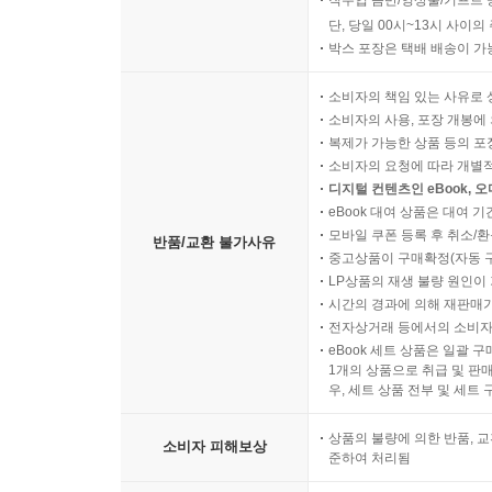
직수입 음반/영상물/기프트 
환경윤리학은 여타 학문 분야처럼 학계 안팎으로부터
단, 당일 00시~13시 사이
문제가 있다. 첫째, 이미 4장에서 언급했듯이 일
박스 포장은 택배 배송이 가
단적으로 생물중심주의와 생태중심주의가 위험한 
소비자의 책임 있는 사유로 
적일 필요는 없다. 그러나 에코페미니스트와 사회 
소비자의 사용, 포장 개봉에 
를 제기했다. 환경윤리학에 이론과 실천을 통합하
복제가 가능한 상품 등의 포장을 
경”이 사회적 관계와 어떻게 연결되어 있으며 어떻
소비자의 요청에 따라 개별
디지털 컨텐츠인 eBook, 
--- p.218
eBook 대여 상품은 대여 기
모바일 쿠폰 등록 후 취소/환
반품/교환 불가사유
환경 및 동물 윤리에서 무엇을 먹어야 하는지에 대한
중고상품이 구매확정(자동 
우리는 이미 공장식 축산이 동물, 인간, 환경에 미치
LP상품의 재생 불량 원인이 기
시간의 경과에 의해 재판매가
취하는 것이 상위 단계(육류)를 섭취하는 것보다 
전자상거래 등에서의 소비자
라 상위 단계로 전달되기 때문이다. 예를 들어, 소
eBook 세트 상품은 일괄 
에너지의 전부를 추출할 수는 없으며, 더 나아가 소
1개의 상품으로 취급 및 판매
우, 세트 상품 전부 및 세트
로, 사람들이 육식할 때 고기에 있는 에너지의 일부
존에 필요한 에너지의 상당 부분은 고기 자체에는 존
상품의 불량에 의한 반품, 교
소비자 피해보상
지는 기본적인 생존에 사용된다.
준하여 처리됨
--- p.232