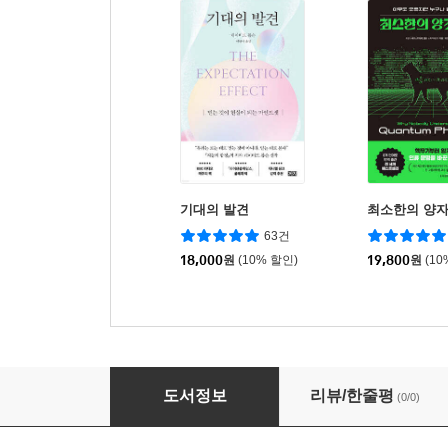
기대의 발견
최소한의 양
63건
18,000
원
(10% 할인)
19,800
원
(10
기후변화 시대의 환경윤리학
도서정보
리뷰/한줄평
(0/0)