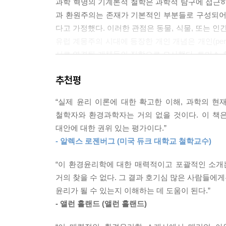
과학 혁명의 기계론적 철학은 과학적 탐구에 접근하
과 환원주의는 존재가 기본적인 부분들로 구성되어
다고 가정했다. 이러한 관점은 동물, 식물, 또는 
유럽 계몽주의 시대에 등장한 개인 개념은 개인(pe
서로 연결된 개체들의 집합으로 묘사했다. 토머스 
지만, 이 인간은 여러 작은 부분들로 이루어져 있으며, 이
추천평
즉 주권적 통치자의 규칙과 제약에 복종하지만, 여
의 욕망과 목표를 자유롭게 추구할 수 있다.
“실제 윤리 이론에 대한 확고한 이해, 과학의 현
--- p.32
철학자와 환경과학자는 거의 없을 것이다. 이 책은
대안에 대한 권위 있는 평가이다.”
인류세와 관련하여 제기되는 핵심 질문들, 즉 지구에
- 알렉스 로젠버그 (미국 듀크 대학교 철학교수)
이상인지는 환경윤리학에 대한 일반적인 과제를 제
라면, 우리는 어떻게 이를 결정할 수 있을까? 환경
“이 환경윤리학에 대한 매력적이고 포괄적인 소개
한 확실한 답이 있을까? 어느 정도의 오염이 허용될
거의 찾을 수 없다. 그 결과 호기심 많은 사람들에
지구공학(6장 참조)을 통해 의도적으로 기후를 조작
윤리가 될 수 있는지 이해하는 데 도움이 된다.”
--- p.46
- 앨런 홀랜드 (앨런 홀랜드)
사회적, 정치적, 종교적 신념과 제도가 가치관 형성