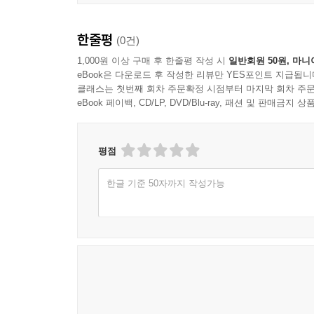
도덕적 관심의 범위를 확장하고자 하는 인간중심주
한줄평
(0건)
물과 공유하는 공통점이 많다. 어떤 면에서 인간은
1,000원 이상 구매 후 한줄평 작성 시
일반회원 50원, 마니
다고 추정한다. 개와 같은 다른 동물들은 손가락질과
eBook은 다운로드 후 작성한 리뷰만 YES포인트 지급됩니
문일 가능성이 높다. 또한 우리는 동물의 행동과 감
클래스는 첫번째 회차 주문확정 시점부터 마지막 회차 주문
같은 특성을 부여하는 것은 항상 인간의 특성을 동
eBook 페이백, CD/LP, DVD/Blu-ray, 패션 및 판매금
반영할 수 있다. 예를 들어 신경과학자 로버트 
다는 것을 발견했으며, 철학자 피터 싱어는 동물의 
평점
증을 경험한다는 결론을 뒷받침한다고 설득력 있게
--- p.118
한글 기준 50자까지 작성가능
레오폴드는 그의 마지막 에세이의 후반부에서 내세운 
성, 그리고 아름다움을 보존하려는 경향이 있을 때,
를 가지고 있으며, 그 온전함, 안정성, 그리고 아
덕적 공동체가 인류의 경계에서 끝나지 않고, 그 너머
립하는 데 공헌한다. 레오폴드의 에세이 전체에서 
종의 생물체와 그 비생물적 구성 요소를 포함하는