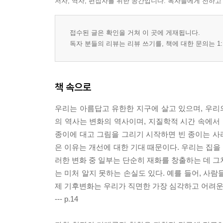
저자, 역자, 편집자를 위한 공간입니다. 독자들에게 전하고
하이브리드 경관, 기후변화, 기타 과제
복원, 참여, 그리고 관여
접수된 글은 확인을 거쳐 이 곳에 게재됩니다.
맺음말
독자 분들의 리뷰는 리뷰 쓰기를, 책에 대한 문의는 1:
8장 환경에 대한 관심 증진 및 변화 촉진
들어가는 말
책 속으로
다원주의, 실용주의, 그리고 정치
도덕적 상상력 촉진
우리는 아름답고 유한한 지구에 살고 있으며, 우리의
개인과 정치의 통합: 생태문화를 향하여
의 역사는 변화의 역사이며, 지질학적 시간 속에서 
맺음말
종이에 대고 그림을 그리기 시작하면 빈 종이는 사
은 이유는 개선에 대한 기대 때문이다. 우리는 집을
참고문헌
러한 변화 중 일부는 단순히 재화를 창출하는 데 그
옮긴이의 말
는 미처 알지 못하는 손실도 있다. 예를 들어, 사
찾아보기
제 기후변화는 우리가 직면한 가장 심각하고 어려운 
--- p.14