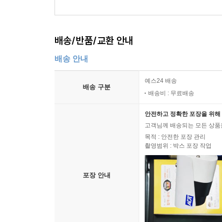
성이 확립되는 현상에 주목하게 되었는데, 이러한 
과 같은 에코페미니즘 이론가들은 에코페미니즘이
는 환경주의, 환경철학, 그리고 환경 정치 이론에 
배송/반품/교환 안내
들이 억압적이고 착취적인 사회관계가 자연에 대한
다. 에코페미니스트들이 공통적으로 공유하는 근본
배송 안내
문제적 지배 패턴을 해결하는 것이 중요하다는 것이다
두 밀접하게 연관되어 있다.
예스24 배송
배송 구분
--- p.170
배송비 : 무료배송
안전하고 정확한 포장을 위해 
환경적 불의는 다른 공동체에도 영향을 미친다. 
고객님께 배송되는 모든 상품을
의를 포함한 불의를 계속해서 경험하고 이에 저항하
목적 : 안전한 포장 관리
적, 문화적, 경제적, 환경적 맥락에 따라 다르다. 
촬영범위 : 박스 포장 작업
호족 거주지는 우라늄 채굴로 심각하게 오염되었으며
이 지역에서 일하던 많은 노동자들이 나중에 병을 앓
포장 안내
시코 남동부에 위치한 미국 폐기물 격리 시범 시설(
전까지 유카산 고준위 핵폐기물 처분장은 쇼쇼니족
부족의 우려를 제대로 반영하지 못했다는 비판이 
쇼니족과 파이유트족 모두가 표명한 우려를 완전히