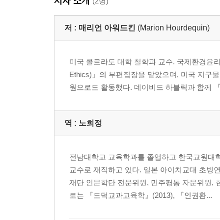
저자 소개
칸트 윤리와 환경
(2명)
덕 윤리와 환경
맺음말
저 :
매리언 아워드킨
(Marion Hourdequin)
3장 인간중심주의와 그 비판: 도덕적 관심의 확장
미국 콜로라도 대학 철학과 교수. 국제환경윤리학회장을
들어가는 말: 내재적 가치와 도덕적 지위
Ethics)」의 부편집장을 맡았으며, 미국 
가치와 환경: 감각중심주의, 생물중심주의, 그리고
원으로도 활동했다. 데이비드 하블릭과 함께 『다
내재적 가치를 넘어서? 윤리에 대한 관계적 접근 
맺음말
역 :
노희정
4장 환경 문제의 사회적 차원
들어가는 말
에코페미니즘
전남대학교 교육학과를 졸업하고 한국교원대학
환경 정의
교수로 재직하고 있다. 일본 아이치교대 초빙
맺음말
재단 인문학단 전문위원, 민주평통 자문위원,
로는 『도덕교과교육학』(2013), 『인권환...
2부 환경윤리학의 실제