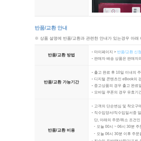
여기서 설명하는 환경적 불의 문제는 과도한 핵 부
자세히 논의될 환경 정의의 측면이다.
--- p.195
반품/교환 안내
※ 상품 설명에 반품/교환과 관련한 안내가 있는경우 아래 
환경 정의 이론은 다양한 형태를 띠며 정의의 다양한
있다는 것이 일반적으로 인식되고 있다. 인정에 대한 
마이페이지 >
반품/교환 신청
반품/교환 방법
데 도움이 되었다. 의사 결정권자들이 소외된 집단
판매자 배송 상품은 판매자와
고 있다고 여겨지거나 의사 결정 과정의 배경 틀과
출고 완료 후 10일 이내의 
있다. 또한 특정 개인과 집단이 조롱받거나 보복당할
디지털 콘텐츠인 eBook의 
게 더 공정한 처우를 요구하거나 권력 기관에 자신의
반품/교환 가능기간
중고상품의 경우 출고 완료일
이 살충제 광범위한 사용의 위험성을 자세히 설명한
모바일 쿠폰의 경우 유효기간(
속적인 캠페인을 벌였다. 이러한 공격은 카슨을 “
하기 위해 성 고정관념을 이용했다. 이러한 접근 
고객의 단순변심 및 착오구
직수입양서/직수입일서중 일
이 지점에서 우리는 제도, 담론, 그리고 정의를 뒷
단, 아래의 주문/취소 조건인
식의 잠재적 힘을 알 수 있다. 단순히 참여 기회를
오늘 00시 ~ 06시 30분 
반품/교환 비용
--- p.204
오늘 06시 30분 이후 주문