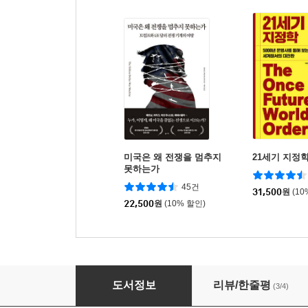
미국은 왜 전쟁을 멈추지
21세기 지정
못하는가
45건
31,500
원
(10
22,500
원
(10% 할인)
폭풍이 온다
도서정보
리뷰/한줄평
(3/4)