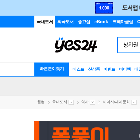
국내도서
외국도서
중고샵
eBook
크레마클럽
C
빠른분야찾기
베스트
신상품
이벤트
바이백
매
웰컴
국내도서
역사
세계사/세계문화