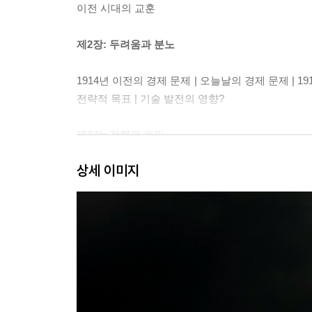
이전 시대의 교훈
제2장: 두려움과 분노
1914년 이전의 경제 문제 | 오늘날의 경제 문제 |
전략적 목표 | 기술 발전의 영향?
제3장: 전쟁의 원인
상세 이미지
1914년, 폭풍전야 | 사라예보의 총성 | 선전포고 
동남아시아, 남중국해 | 중국과 인도 | 러시아와 유럽,
결론: 평화를 위한 제언
감사의 말
옮긴이의 말
주