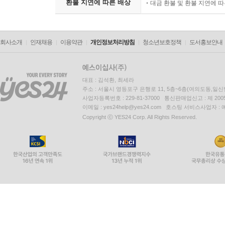
환불 지연에 따른 배상
대금 환불 및 환불 지연에 
회사소개
인재채용
이용약관
개인정보처리방침
청소년보호정책
도서홍보안내
대표 : 김석환, 최세라
주소 : 서울시 영등포구 은행로 11, 5층~6층(여의도동,일신
사업자등록번호 : 229-81-37000 통신판매업신고 : 제 200
이메일 : yes24help@yes24.com 호스팅 서비스사업자 :
Copyright ⓒ YES24 Corp. All Rights Reserved.