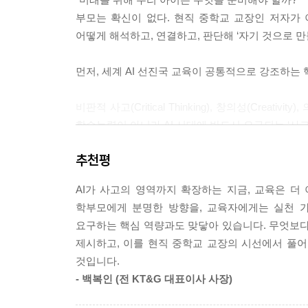
--- 「2장 대한민국의 AI 꿈- 추격을 넘어 설계로」
부모는 확신이 없다. 현직 중학교 교장인 저자가 
어떻게 해석하고, 연결하고, 판단해 ‘자기 것으로 
이 내용을 읽으며 부모님들은 자연스럽게 이런 질문
“그래서 우리 아이는 어떤 직업을 준비해야 할까요?
먼저, 세계 AI 선진국 교육이 공통적으로 강조하는 
하지만 AI 시대에는 질문을 조금 바꿔야 합니다.
“우리 아이는 어떤 직업을 가질까?”보다
비판적 사고(Critical Thinking), 창의성(Creativity),
“우리 아이는 어떤 능력을 지닌 사람으로 성장할까?
학습능력이 아니라 AI 시대에 반드시 요구되는 ‘사고
가 더 중요한 질문입니다. 미래 사회에서는 하나의
태는 계속 바뀌고 새로운 직무가 생겨납니다. 그래서
추천평
다음으로 실제로 아이의 경쟁력을 만들어 내는 ‘3가
--- 「3장 준비된 아이들의 미래 직업」 중에서
AI가 사고의 영역까지 확장하는 지금, 교육은 더
통찰력 : 현상 너머의 본질을 꿰뚫는 직관의 힘
AI는 갑자기 나타난 낯선 기술이 아닙니다. 오히려
학부모에게 분명한 방향을, 교육자에게는 실천 가
문해력 : 정보의 숲에서 진실을 가려내는 검증의 힘
에서 시작해, 원리를 시각화하고, 기존 기술을 연결한
요구하는 핵심 역량과도 맞닿아 있습니다. 무엇보다
편집력 : 최고의 가치를 선택하여 재구성하는 힘
어붙이는 창의성은 AI를 도구로 삼아 자신의 능력을 
제시하고, 이를 현직 중학교 교장의 시선에서 풀어
--- 「4장 어떻게 준비해야 할까」 중에서
것입니다.
이는 AI가 대신할 수 없는 인간만의 핵심 능력으로 
- 백복인 (전 KT&G 대표이사 사장)
우리는 어느 순간부터 ‘답이 빨리 나온다’는 사실
이런 역량을 갖춘 아이는 더 큰 기회를 얻게 된다.