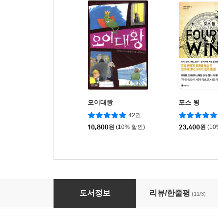
오이대왕
포스 윙
42건
10,800
원
(10% 할인)
23,400
원
(1
AI 시대, 아이의 격차는 부모에게서 시작된다
도서정보
리뷰/한줄평
(11/3)