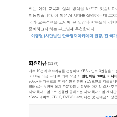
않습니다. 깊은 생각은 멈추고, 읽고, 연결하는 과정
직업이 아니라 어떤 산업이 성장하고 있느냐‘에 초점을
교육으로 돌아가야 합니다. 독서 교육은 책을 많이 
AI는 이미 교육과 삶의 방식을 바꾸고 있습니다
서 교육은 더 이상 지식을 쌓는 데 머무르면 안 됩니
이동했습니다. 이 책은 AI 시대를 설명하는 데 그
* 미래 기술 산업 - AI 기술을 직접 개발하는 산업
생각하는가’를 묻게 될 것입니다. 따라서 독서는 정
국가 교육정책을 고민해 온 입장과 학부모의 경험에
* 산업 융합 산업 - 기술과 기존 산업이 결합 산업
--- 「5장 AI 시대 경쟁력의 핵심은 ‘독서’」 중에서
준비하고자 하는 부모님께 추천합니다.
* 인간 중심 산업 - 인간의 감성과 창의성 기반 영역
- 이영달 (사단법인 한국영재아카데미 원장, 전 국
* 사회 시스템 산업 - 기술과 사회 관계 질서를 만드
AI 시대를 맞은 부모가 가장 먼저 느끼는 감정은 기
“AI를 쓰다 보면 우리 아이가 기계에 지나치게 의존
저자는 이런 변화에 대응하기 위한 교육과 대입 수능
“나조차 잘 모르는 기술을 아이에게 어떻게 설명해야
이런 질문은 자연스럽습니다. 새로운 기술이 등장할 
회원리뷰
(11건)
“그렇다면 부모는 앞으로 무엇을 해야 하는가?”
다는 사실 자체가 이미 좋은 출발점이라는 점입니다
매주 10건의 우수리뷰를 선정하여 YES포인트 3만원을 드
부모는 더 이상 코칭하고 지식을 전달하는 사람이
AI 시대에 자녀와 소통하는 부모란 기술을 완벽히 
3,000원 이상 구매 후 리뷰 작성 시
일반회원 300원, 마니아
사람이어야 한다.
eBook은 다운로드 후 작성한 리뷰만 YES포인트 지급됩니
방향을 점검하는 동반자에 가깝습니다. 기술을 완전
클래스는 첫번째 회차 주문확정 시점부터 마지막 회차 주문
더 중요합니다.
사락 독서모임으로 진행된 클래스는 사락 독서모임 게시판
“왜 이런 답이 나왔을까?” “이걸 그대로 믿어도 될까
eBook 페이백, CD/LP, DVD/Blu-ray, 패션 및 판매금
이런 질문이 아이의 사고를 만든다. 그리고 이 모든
--- 「6장 AI 시대 부모의 역할」 중에서
연결하고, 다시 생각하는 독서. 이 독서를 통해 아