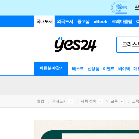
국내도서
외국도서
중고샵
eBook
크레마클럽
C
빠른분야찾기
베스트
신상품
이벤트
바이백
매
웰컴
국내도서
사회 정치
교육
교육