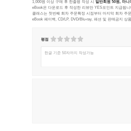
1,000원 이상 구매 후 한줄평 작성 시
일반회원 50원, 마니
진짜 커리어가 두려움 없는 전진을 가능케 한다
eBook은 다운로드 후 작성한 리뷰만 YES포인트 지급됩니
1 솔.까.말 리더십에 대하여
클래스는 첫번째 회차 주문확정 시점부터 마지막 회차 주문
2 당신의 진짜 실력은 퇴직 후 홀로 섰을 때 밝혀진
eBook 페이백, CD/LP, DVD/Blu-ray, 패션 및 판매금
3 직장 이?·?전직 vs. 개인 사업: 무엇을 먼저 고려
4 변화하는 시대, 교수자에게 요구되는 전달 능력이
평점
5 두려움을 물리치고 역경을 돌파하는 법
한글 기준 50자까지 작성가능
PART 3. 미래를 선도하는 사고력을 키워라
경쟁력은 폭넓은 시장 학습을 통해 강화된다
1 Samsung series ①: 고객가치의 실현은 어떻
2 Samsung series ②: 혁신적 딜레마에 빠진 삼
3 Samsung series ③: 무언가를 제대로 안다는 
4 파타고니아처럼 하면 모두가 성공할 수 있을까?
탁월한 전략은 결국 우수한 인간의 통찰로 완성된
1 궁극의 경쟁 전략은 경쟁하지 않는 것