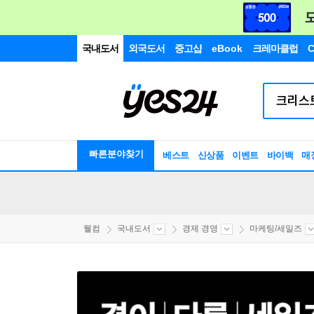
국내도서
외국도서
중고샵
eBook
크레마클럽
C
빠른분야찾기
베스트
신상품
이벤트
바이백
매
웰컴
국내도서
경제 경영
마케팅/세일즈