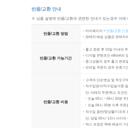
6 전투에서는 이기고 정작 전쟁에서는 패하는 판매
7 복합판매 성공의 첫 번째 열쇠
반품/교환 안내
8 위기 감지 능력이 있어야 기회를 만들어낼 수 있
※ 상품 설명에 반품/교환과 관련한 안내가 있는경우 아래 
9 성과는 시작일 뿐, 성취가 거래를 완성한다
10 전략적 파트너십을 위한 숨은 조력자를 찾아라
마이페이지 >
반품/교환 신청
반품/교환 방법
판매자 배송 상품은 판매자와
에필로그 | AI 시대, 대체되지 않는 영업의 조건
출고 완료 후 10일 이내의 
디지털 콘텐츠인 eBook의 
반품/교환 가능기간
중고상품의 경우 출고 완료일
모바일 쿠폰의 경우 유효기간(
고객의 단순변심 및 착오구
직수입양서/직수입일서중 일
단, 아래의 주문/취소 조건인
오늘 00시 ~ 06시 30분 
반품/교환 비용
오늘 06시 30분 이후 주문
직수입 음반/영상물/기프트 
단, 당일 00시~13시 사이
박스 포장은 택배 배송이 가