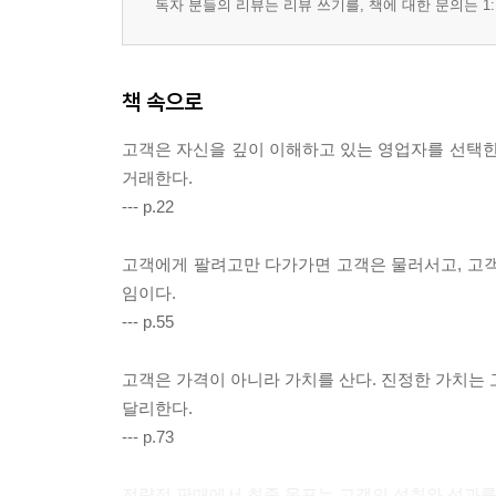
독자 분들의 리뷰는 리뷰 쓰기를, 책에 대한 문의는 1:
고객 중심의 리더가 회사의 중심이다
1 경영 리더십의 축소판이 세일즈 리더십이다
2 리더십의 원천
책 속으로
3 영업 인력들의 애로사항
고객은 자신을 깊이 이해하고 있는 영업자를 선택한
경쟁 우위는 인재 발굴로 지속된다
거래한다.
1 어떤 직원을 영업부서에 배치하면 좋을까? ①
--- p.22
2 어떤 직원을 영업부서에 배치하면 좋을까? ②
3 경쟁 우위
고객에게 팔려고만 다가가면 고객은 물러서고, 고객
임이다.
2부 / 통찰: 삶의 다양한 영역에서 탁월함을 추구한
--- p.55
PART 1 내실과 성찰로 성장하라
고객은 가격이 아니라 가치를 산다. 진정한 가치는 
달리한다.
결국 실력이 성장을 이끈다
--- p.73
1 대기업 경력의 취약점
2 멈춤(pause) 속에 실력과 성장이 있다
전략적 판매에서 최종 목표는 고객의 성취와 성과를 