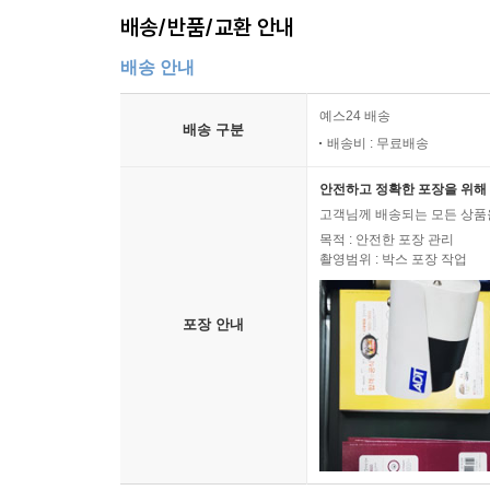
2 어쩌면 리더십보다 조치십
배송/반품/교환 안내
3 AI 활용 중간 점검, 새삼 드는 생각들
4 연구 사례와 도구는 얼마나 도움이 될까?
배송 안내
예스24 배송
다수와 다른 사고에서 남다른 경쟁력이 길러진다
배송 구분
배송비 : 무료배송
1 진정한 전문가란?
2 글쓰는 능력, 책쓰는 능력, 콘텐츠를 생산하는 능
안전하고 정확한 포장을 위해 
3 일을 즐기면서 할 수 있을까?
고객님께 배송되는 모든 상품을
4 이제 바쁜 것을 미덕으로 바라보는 관점은 과거
목적 : 안전한 포장 관리
촬영범위 : 박스 포장 작업
3부 / 전략: 정밀한 복합판매 프로세스를 수행한다
포장 안내
1 성공적인 세일즈를 위한 내재적 접근법
2 B2B 세일즈의 본질과 성공을 향한 생명줄
3 전략적 판매의 실질적인 목표
4 복합판매 수행 역량 이해 돕기
5 선행학습: 산업별 복합판매 시나리오