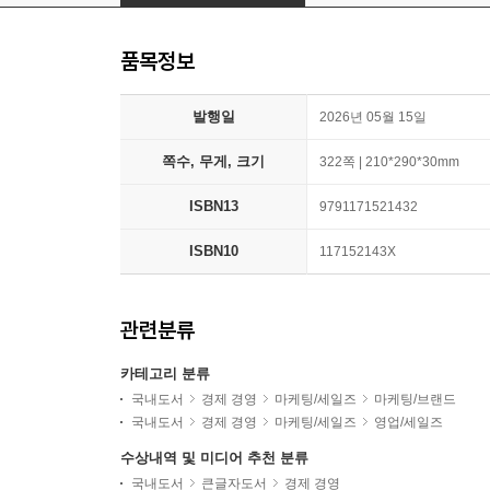
품목정보
발행일
2026년 05월 15일
쪽수, 무게, 크기
322쪽 | 210*290*30mm
ISBN13
9791171521432
ISBN10
117152143X
관련분류
카테고리 분류
국내도서
경제 경영
마케팅/세일즈
마케팅/브랜드
국내도서
경제 경영
마케팅/세일즈
영업/세일즈
수상내역 및 미디어 추천 분류
국내도서
큰글자도서
경제 경영