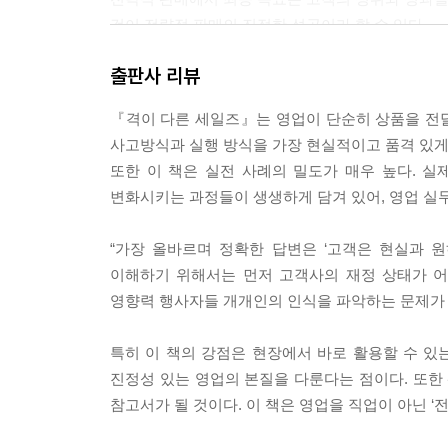
3 진실을 파악하는 두 가지 전략
것이 전략적 판매의 진정한 성공이라 할 수 있다.
4 당신의 일을 보다 창의적으로 잘 해내고 싶다면
--- p.312
출판사 리뷰
5 숙달에 이르는 보편적 원리
『격이 다른 세일즈』는 영업이 단순히 상품을 전
태도가 실력을 빛나게 한다
사고방식과 실행 방식을 가장 현실적이고 품격 있게 
1 탁월함과 직업정신
또한 이 책은 실전 사례의 밀도가 매우 높다. 실
2 프로가 착한 것이다
변화시키는 과정들이 생생하게 담겨 있어, 영업 실
3 더하지 말고 빼라
4 변치 않는 가치로 변하는 것들에 대응하라
“가장 올바르며 정확한 답변은 ‘고객은 현실과 
5 명함을 보지 말고 역할과 태도를 보라
이해하기 위해서는 먼저 고객사의 재정 상태가 어
영향력 행사자들 개개인의 인식을 파악하는 문제가 
자기주도 학습에서 명민함이 나온다
1 가수 소향에게서 발견한 학습 마인드 셋
특히 이 책의 강점은 현장에서 바로 활용할 수 있
2 감정 조절 역량 끌어올리기
진정성 있는 영업의 본질을 다룬다는 점이다. 또
3 머리 좋고 똑똑한 사람들에 대한 오해
참고서가 될 것이다. 이 책은 영업을 직업이 아닌 
4 강의나 발표를 잘하려면 어떻게 해야 할까?
5 사실과 인식을 구분하지 못하면 인생이 피곤해진