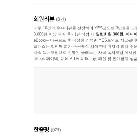
PART 2. 커리어를 개발하고 지속하라
회원리뷰
(0건)
매주 10건의 우수리뷰를 선정하여 YES포인트 3만원을 드
커리어는 본원적 역량을 개발하는 것이다
3,000원 이상 구매 후 리뷰 작성 시
일반회원 300원, 마니아
1 AI 시대, 지속 가능한 커리어 역량은 어디서 만
eBook은 다운로드 후 작성한 리뷰만 YES포인트 지급됩니
2 내 급여는 누가 주는가?
클래스는 첫번째 회차 주문확정 시점부터 마지막 회차 주문
사락 독서모임으로 진행된 클래스는 사락 독서모임 게시판
3 핵심 역량에 대하여
eBook 페이백, CD/LP, DVD/Blu-ray, 패션 및 판매금
4 고효율 고성과의 비결
5 을이 갑이 될 수 있는 조건
차별화된 커리어 속에 고유한 내가 만들어진다
1 최상의 가치를 추구해야만 하는 이유
2 워라벨은 틀렸다, 일에서 행복감을 누리려면
3 왜 당신은 히든 챔피언이 되어야 하는가?
4 큰물에서도 놀아봐야 한다
5 하수 vs. 고수
한줄평
(0건)