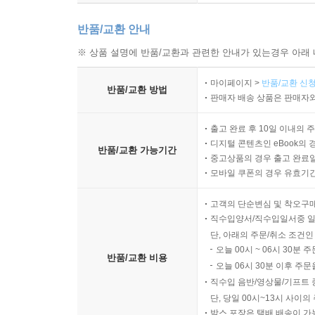
반품/교환 안내
※ 상품 설명에 반품/교환과 관련한 안내가 있는경우 아래 
마이페이지 >
반품/교환 신청
반품/교환 방법
판매자 배송 상품은 판매자와
출고 완료 후 10일 이내의 
디지털 콘텐츠인 eBook의 
반품/교환 가능기간
중고상품의 경우 출고 완료일
모바일 쿠폰의 경우 유효기간(
고객의 단순변심 및 착오구
직수입양서/직수입일서중 일
단, 아래의 주문/취소 조건인
오늘 00시 ~ 06시 30분 
반품/교환 비용
오늘 06시 30분 이후 주문
직수입 음반/영상물/기프트 
단, 당일 00시~13시 사이
박스 포장은 택배 배송이 가