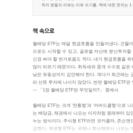
03 연준을 읽으면 시장이 보인다
독자 분들의 리뷰는 리뷰 쓰기를, 책에 대한 문의는 1:
04 금리의 단짝, 환율과 물가
05 불확실성을 이기는 분산 구조 만들기
06 포트폴리오의 역사에서 배우는 생존법칙
책 속으로
07 세대에 따라 바뀌는 ETF 포트폴리오 설계법
월배당 ETF는 매달 현금흐름을 만들어낸다. 건물
으로도 시작할 수 있고, 글로벌 자산에 분산투자할 
6장 심리의 함정 속에서 살아남는 월배당 ETF 투자
신경 써야 할 번거로움도 적다. 내가 현금흐름을 위
많이 따르기 때문이다. 취득세와 중개 수수료 같은 
01 월배당 12%라는 숫자에 속지 않는 법
낮은 유동성까지 감안해야 한다. 게다가 최근에는 
02 저렴해 보이는 ETF의 진짜 가격, 총보수로 확
라 선뜻 투자에 나서지 않았다. 반면 월배당 ETF은
03 배당은 받았는데 왜 손실처럼 느껴질까?
--- 「1장 월배당 ETF란 무엇일까?」 중에서
04 월배당 ETF의 민낯, ‘순월배당’으로 확인하자
05 초보와 중견 투자자를 가르는 결정적 차이
월배당 ETF는 크게 ‘전통형’과 ‘커버드콜형’으로
06 흔들리지 않는 투자자가 되기 위한 10가지 규칙
는 배당금, 채권에서 나오는 이자처럼 원래부터 있던 
누는 방식이다. 주식형 ETF라면 코카콜라, 존슨
출처
급한다. 채권형 ETF는 국채나 회사채에서 나오는 