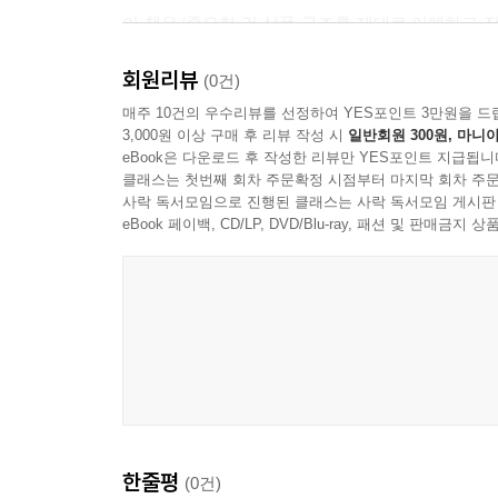
의성에서 차이가 나기 때문이다. 다음의 차이점을 
이 책은 ‘중요한 건 상품 구조를 제대로 이해하고 
--- 「4장 미국 ETF와 국내 ETF, 수익을 가르는 
설명한다. 1세대·2세대 커버드콜 ETF뿐만 아
회원리뷰
거두는 3세대 커버드콜까지 다루며, 구조를 제대로 
(0건)
경제 뉴스를 보다 보면 ‘기준금리 0.25%포인트 인
매주 10건의 우수리뷰를 선정하여 YES포인트 3만원을 드
다. 그런데 이 작은 숫자 하나가 어떻게 이토록 전
3,000원 이상 구매 후 리뷰 작성 시
일반회원 300원, 마니아
이처럼 월배당 ETF 시장은 배당도 받고, 성장
제 지표가 우리 경제 전반과 투자 환경에 미치는 파
eBook은 다운로드 후 작성한 리뷰만 YES포인트 지급됩니
숫자만 보고 결정하기보다, 여러 요소를 비교해 자
가, GDP, 실업률 등 다양한 지표가 여기에 포함된
클래스는 첫번째 회차 주문확정 시점부터 마지막 회차 주문
투자를 피해 왔거나, 타인의 권유나 시장의 유
사락 독서모임으로 진행된 클래스는 사락 독서모임 게시판
--- 「5장 월배당을 지키는 힘, 거시경제를 읽는 기
장기적으로 유지 가능한 현금흐름 구조를 설계하도록,
eBook 페이백, CD/LP, DVD/Blu-ray, 패션 및 판매금
문제는 숫자의 마법 뒤에 숨은 실상이다. 실제로 연 
“2026 대투자의 시대, 어떤 ETF에 투자할 것인가”
록한 사례가 있었다. 높은 배당률이 곧 높은 총수익
지금 주목해야 할 ETF TOP 13
다는 것을 기억해야 한다. 그리하여 숫자 프레임의 
쌓이고 있는지, 아니면 잠깐의 성과를 부풀린 것인
20년 전 단 4종목에 불과하던 국내 ETF는 현재 1
가질 때 비로소 숫자의 함정을 피할 수 있다.
ETF가 쏟아지는 시대에 투자자들이 가장 어려워하
투자 판단의 기준을 세우고자, 은행 PB(Private
--- 「6장 심리의 함정 속에서 살아남는 월배당 ETF 투자
13종을 엄선해 부록에 담았다.
한줄평
(0건)