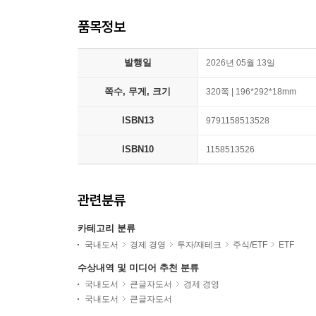
품목정보
발행일
2026년 05월 13일
쪽수, 무게, 크기
320쪽 | 196*292*18mm
ISBN13
9791158513528
ISBN10
1158513526
관련분류
카테고리 분류
국내도서
경제 경영
투자/재테크
주식/ETF
ETF
수상내역 및 미디어 추천 분류
국내도서
큰글자도서
경제 경영
국내도서
큰글자도서