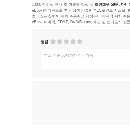
단순히 배당률이 높거나 최근 성과가 좋았던 상품이
1,000원 이상 구매 후 한줄평 작성 시
일반회원 50원, 마니
eBook은 다운로드 후 작성한 리뷰만 YES포인트 지급됩니
고려해 수많은 ETF 중 지금 주목해야 할 ETF를 걸
클래스는 첫번째 회차 주문확정 시점부터 마지막 회차 주문
ETF까지 폭넓게 포함했다. 외에도 세대별 포트폴
eBook 페이백, CD/LP, DVD/Blu-ray, 패션 및 판매금
수천 개의 ETF 앞에서 어떤 종목에 투자해야 할
싶은 사람까지. 2026년 시장 환경을 반영해 완성
평점
한글 기준 50자까지 작성가능