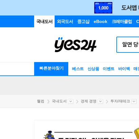
국내도서
외국도서
중고샵
eBook
크레마클럽
C
빠른분야찾기
베스트
신상품
이벤트
바이백
매
웰컴
국내도서
경제 경영
투자/재테크