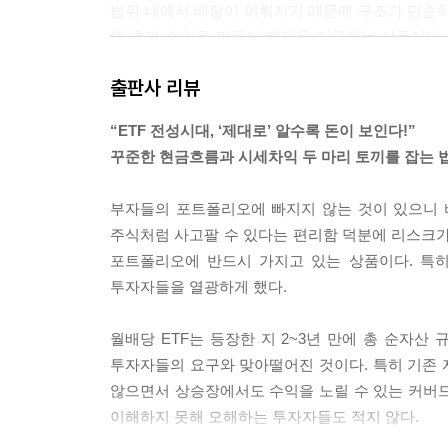
범위 내에서 배당이 이뤄지기 때문에 구조가 단순하
해 추가 수익을 만들어 배당을 지급하는 상품이다.
략’을 사용한다. 쉽게 표현하면, 앞으로의 상승 가
출판사 리뷰
미엄이 매달 배당의 재원이 된다.
--- 「2장 월배당 ETF, 제대로 이해하기」 중에서
“ETF 전성시대, ‘제대로’ 알수록 돈이 보인다!”
꾸준한 현금흐름과 시세차익 두 마리 토끼를 잡는 
세금과 건강보험료는 국민으로서 당연히 부담해야 할 
히 이해하고 이에 맞춰 미리 대비한다면, 정보 부족
부자들의 포트폴리오에 빠지지 않는 것이 있으니 바
약’의 기술이다. 특히 일반 계좌를 통해 월배당 E
주식처럼 사고팔 수 있다는 편리함 덕분에 리스크
익만 늘리면, 예상보다 높은 소득세와 건강보험료를 
포트폴리오에 반드시 가지고 있는 상품이다. 특히
오는 순월배당을 더 크게 늘려보자. 결국 월배당의 
투자자들을 열광하게 했다.
--- 「3장 진짜 월배당은 세금과 건강보험료에서 
월배당 ETF는 등장한 지 2~3년 만에 총 순자산
미국 ETF에 직접 투자하면 달러로 거래하므로 기
투자자들의 요구와 맞아떨어진 것이다. 특히 기존 
해야 한다. 반대로 국내 상장 ETF를 통해 해외 자
않으면서 상승장에서도 수익을 노릴 수 있는 커버드
자자가 처음부터 선택할 수 있는 구조인 것이다. 그
이해하지 못해 오해하는 투자자들도 적지 않다.
ETF가 유리할까? 안타깝지만 “둘 중 하나가 무조건