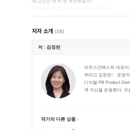
08 금값은 왜 세 번 폭등했을까?
09 월세처럼 벌고 싶다면, 공부가 먼저다
2장 월배당 ETF, 제대로 이해하기
저자 소개
(1명)
01 월배당 ETF는 둘 중 하나다
02 전통형 월배당 ETF는 어떻게 돈을 벌까?
저 :
김정란
03 커버드콜형 월배당 ETF는 어떻게 돈을 벌까?
04 더 똑똑해진 커버드콜 ETF의 등장
피우스인베스트 대표이자
05 배당을 받았는데 왜 내 계좌의 수익률은 빠질까?
부띠끄 김정란〉 운영자이
06 우리가 자주 오해하는 월배당 ETF
디지털 PB Product 
07 월배당 ETF, 다음 스텝으로 진화하다
객 자산을 운용했다. 극
3장 진짜 월배당은 세금과 건강보험료에서 갈린다
01 1원의 배당이 월배당 71만 원을 깎는다면?
작가의 다른 상품
02 건강보험 3대 가입자 유형별 금융소득 전략
03 이자소득과 배당소득, 수익의 성격부터 이해하