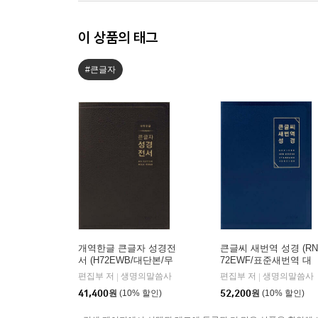
이 상품의 태그
#큰글자
개역한글 큰글자 성경전
큰글씨 새번역 성경 (RN
서 (H72EWB/대단본/무
72EWF/표준새번역 대
지퍼/PU/반달 색인/해설
단본/무지퍼/PU/반달 색
편집부 저
생명의말씀사
편집부 저
생명의말씀사
|
|
없음/각주 없음/다크브
인/주석 없음/뉴다크네
41,400
원
(10% 할인)
52,200
원
(10% 할인)
라운)
이비)