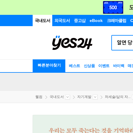
국내도서
외국도서
중고샵
eBook
크레마클럽
C
빠른분야찾기
베스트
신상품
이벤트
바이백
매
웰컴
국내도서
자기계발
처세술/삶의 자...