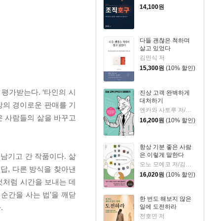
14,100
원
다들 괜찮은 척하며
살고 있었다
김민식 저
15,300
원
(10% 할인)
평가받는다. ‘타인의 시
진상 고객 완벽하게
대처하기
상의 경이로운 판매를 기
엔카와 사토루 저/이주 역
은 사람들의 삶을 바꾸고
16,200
원
(10% 할인)
항상 기분 좋은 사람
은 이렇게 말한다
로 남기고 간 작품이다. 삶
오노 모에코 저/김시온 역
 답, 다른 방식을 찾아낸
16,020
원
(10% 할인)
 것처럼 시간을 보내는 데
 순간을 사는 법’을 깨닫
한 번도 해보지 않은
.
일에 도전하라
전호연 저