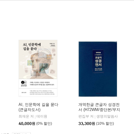
AI, 인문학에 길을 묻다
개역한글 큰글자 성경전
(큰글자도서)
서 (H72WM/중단본/무지
퍼/PU/반달 색인/해설
최재운 저
데이원
편집부 저
생명의말씀사
|
|
없음/각주 없음/다크네
40,000
원
(0% 할인)
33,300
원
(10% 할인)
이비)