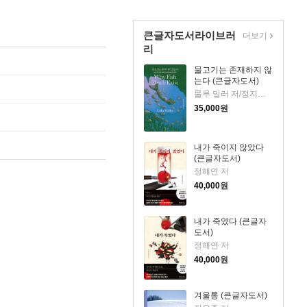
큰글자도서라이브러
더보기
리
물고기는 존재하지 않
는다 (큰글자도서)
룰루 밀러 저/정지인 역
35,000
원
내가 죽이지 않았다
(큰글자도서)
정해연 저
40,000
원
내가 죽였다 (큰글자
도서)
정해연 저
40,000
원
겨울통 (큰글자도서)