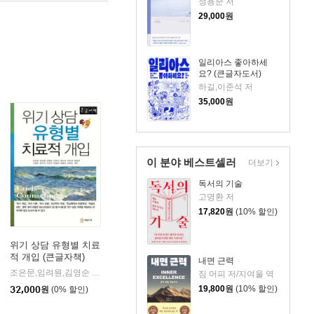
정용준 저
29,000
원
일리아스 좋아하세
요? (큰글자도서)
하길,이준석 저
35,000
원
이 분야 베스트셀러
더보기
독서의 기술
고명환 저
17,820
원
(10% 할인)
위기 상담 유형별 치료
적 개입 (큰글자책)
내면 근력
조은문,임려원,김영순 등저
와일드북
|
짐 머피 저/지여울 역
19,800
원
(10% 할인)
32,000
원
(0% 할인)