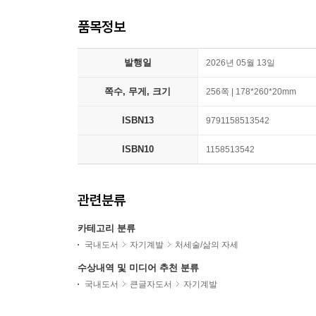
품목정보
발행일
2026년 05월 13일
쪽수, 무게, 크기
256쪽 | 178*260*20mm
ISBN13
9791158513542
ISBN10
1158513542
관련분류
카테고리 분류
국내도서
자기계발
처세술/삶의 자세
수상내역 및 미디어 추천 분류
국내도서
큰글자도서
자기계발