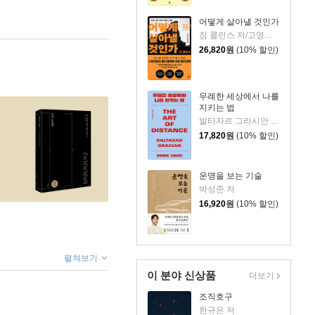
어떻게 살아낼 것인가
짐 콜린스 저/고영훈,윤영호 역
26,820
원
(10% 할인)
무례한 세상에서 나를
지키는 법
발타자르 그라시안 저/하와이 대저택 편저
17,820
원
(10% 할인)
운명을 보는 기술
박성준 저
16,920
원
(10% 할인)
펼쳐보기
이 분야 신상품
더보기
조직호구
한규은 저