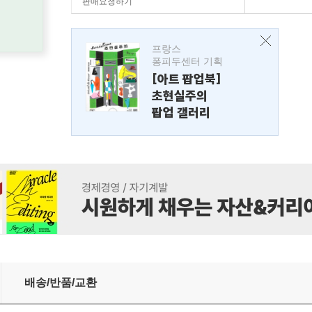
판매요청하기
프랑스
퐁피두센터 기획
[아트 팝업북]
초현실주의
팝업 갤러리
)
배송/반품/교환