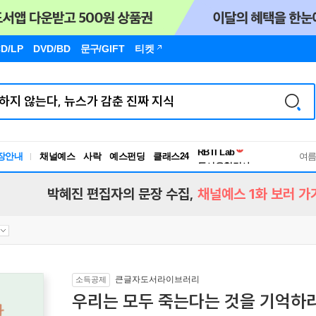
D/LP
DVD/BD
문구
/GIFT
티켓
독서유형검사
RBTI Lab
장안내
채널예스
사락
예스펀딩
클래스24
독서유형검사
여
박혜진 편집자의 문장 수집,
채널예스 1화 보러 가
큰글자도서라이브러리
소득공제
우리는 모두 죽는다는 것을 기억하라