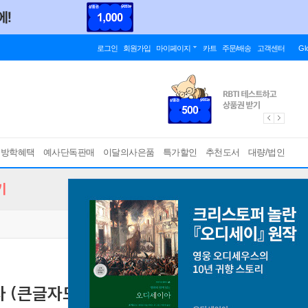
로그인
회원가입
마이페이지
카트
주문/배송
고객센터
Gl
름방학혜택
예사단독판매
이달의사은품
특가할인
추천도서
대량/법인
기
 (큰글자도서)