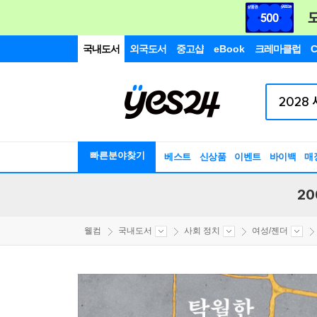
국내도서
외국도서
중고샵
eBook
크레마클럽
C
빠른분야찾기
베스트
신상품
이벤트
바이백
매
20
웰컴
국내도서
사회 정치
여성/젠더