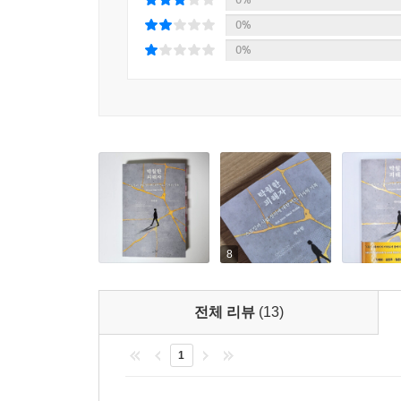
않는다(170쪽). 저자는 피해자를 대표해 묻는다. 
피고인 방어권이라는 정의를 수호한다는 측면에서 보
0%
책에서 저자는 한 사람의 가해자, 수사기관과 법원
지나 ‘증거’이기 때문에 증거의 오염을 막기 위해 
0%
지치게 하고, 끝내 침묵하게 만드는 사회와 시스템 
마저도 피고인에겐 부본을 부쳐 주었지만 피해자는 직
해자는 열람하기가 쉽지 않았다. 피해자는 항상 
지워지지 않기 위해 싸워낸 기록,
일면식도 없는데 우연히 피고인 눈에 띄어 교통사고 
연대를 이끄는 우아한 고발장
--- p.167~168
이 책은 ‘피해의 연대기(年代記)’인 동시에, 서로
피해자의 탄원서는 피해자가 피고인의 엄벌을 요청
피해자들이었다. 저자 역시 “다른 여성들을 지키고 
직접 발언할 수 있는 거의 유일한 수단이기도 하다.
이어지며 상황이 이전과는 다르게 흘러가기 시작
아마 법조인 아닌 대부분의 이들은 이 사실을 모를 
살아내”는 이가 바로 ‘탁월한 피해자’라고 말한다.
로 제출한 공문서를 다른 타인도 아닌 가해자에게 
8
한 사람의 고통을 끝까지 외면하지 않는 태도에서 시
는 내용이라면?
--- p.168
“지금 우리에게 필요한 ‘더 나은 이야기’는 피해자의
전체 리뷰
(13)
우아한 고발장이 되어 우리에게 도달한다. ‘탁월한
재판부에 전화를 걸어 탄원서 내용 때문에 협박당하
1
고통을 연결해 사회가 들어야 할 증언으로 전한다
은 직원은 답했다. “그건 판사님이 결정하실 일이니
독자들의 연대가 이어지기를 바란다.
--- p.170