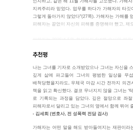
인지하고, 같은 해 11월 가해자를 고소했다. 가해
르포르타주(reportage)…. 그게 내게 주어진 
지켜주리라 믿었다. 업무를 하다가 가해자의 타깃
법 시스템의 모든 문제를 낱낱이 취재할 것이었다.
그렇게 돌아가지 않았다”(27쪽). 가해자는 가해를
내가 취재 중이라는 걸 눈치채지 못할 것이었다. 나
피해자는 끝없이 자신의 피해를 증명해야 했고, 제
--- p.54
피해자는 2026년 5월 현재까지 6년째 수사와 재
나는 피해자지만, 사건의 당사자는 아니었다. 법적
감옥에서도 편지 등으로 스토킹을 지속했고, 이를 제
다. “곤란합니다. 피해자는 사건의 당사자가 아닙니다
추천평
무너지지 않고 끝끝내 버틴 까닭은 바로 “기자이
--- p.60
걸까”(28쪽) 하는 처절한 질문에 답하기 위해서였
나는 그녀를 기자로 소개받았으나 그녀는 자신을 
끝나지 않은 싸움을 이어갈 모든 ‘피해자’들을 
블랙스톤의 말은 분명 아름답지만, 중대한 사실을 간
깊게 삶에 파고들어 그녀의 평범한 일상을 무
자기증명과 생존의 과정을 담고 있다. 저자는 스스
눈물은 누가 닦아줄 것인가? 블랙스톤이 살았던 18
배척당했을지라도, 우체국 마감 시간 전까지 의견
제도의 민낯을 낱낱이 고발한다.
정과 디지털 포렌식이 가능한 현대에도 여전히 그의
책을 읽고 확신했다. 결코 무너지지 않을 그녀는 ‘탁
고 경직된 자세로 이 원칙을 기계적으로 적용한다면
로 기록되는 과정을 담았다. 깊은 절망으로 좌
24년 차 저널리스트가
--- p.69~70
피해자로서 달리고 있는 그녀의 옆에서 함께 뛰어 줄
스스로 현장이 되어 취재한 책,
- 김세희 (변호사, 전 성폭력 전담 검사)
법원과 검찰에 가해자를 단죄할
당사자성을 인정받지 못한다는 것은 사건의 주체로
피해 입증 참고서류로 제출하다
시당하며 자주 잊힌다. 형사사법 시스템에서 가장 지
가해자는 어떤 말을 해도 받아들여지는 재판이라는