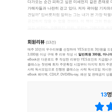
피고인(被告人)이라 불리며 사람(人) 대접을 받는다.
다가오는 순간 피하고 싶은 미세먼지 같은 존재로 
현행 형사사법 시스템은 왜 가해자를 피해자보다 
얻는다.
가해자들과 나란히 걷고 있다. 저자 곽아람 기자와의
삼는가. 우리 사회가 마땅히 품었어야 하나 마주하지
--- p.71
견딜까” 입버릇처럼 말하는 그는 내가 본 가장 탁월
무죄 추정의 원칙, 피고인의 방어권, 절차적 정
공감하지 않을 수 없을 것이다. 이 책이 그의 한
안전과 회복은 얼마나 고려되고 있는가. 저자는 영
성폭력 피해자는 죄인이 아니다. 그런데 왜 피해자
않길 바란다. 오해하지 마라. 우리는 가해자와 싸
놓치는 것이 낫다’라는 문장을 언급하며 이렇게 말한
가해자의 죄가 성립하지 않는다고 규정하는 법조문이
어디에서도 온전히 설명받지 못했던 피해자로서의 
누가 닦아줄 것인가?”(69쪽) 저자는 사건의 외부
란물을 읽은 나를 지배하는 주된 감정은 분노와 
마음을 정확히 대변하는 완벽한 해설지이다.
회원리뷰
(13건)
통해 우리의 사법 정의를 저울 위에 올린다.
로 인정하지 않았다.
- 김진주 (‘부산 돌려차기 사건’ 피해자, 《싸울게요
매주 10건의 우수리뷰를 선정하여 YES포인트 3만원을 드
--- p.84
3,000원 이상 구매 후 리뷰 작성 시
일반회원 300원, 마니아
저널리즘은 추상적인 부조리함을 구체적인 사실로 밝
‘훗날을 도모하며 오늘은 모조리 기록하자.’ N번방
eBook은 다운로드 후 작성한 리뷰만 YES포인트 지급됩니
지점에서 유효하게 교차한다. 과거 검사로서 ‘부산
클래스는 첫번째 회차 주문확정 시점부터 마지막 회차 주문
속에서 가해자들은 활개쳤다. 나는 저자처럼 어떤
당시 여당은 재판소원제 도입을 검토 중이었다. 만일
사락 독서모임으로 진행된 클래스는 사락 독서모임 게시판
르포르타주로 기록되는 과정을 담은 법정 투쟁기”라 
기록으로 그들에 맞섰다.
지경이었다. 기회가 한 번 더 주어지니 좋을 것 같
eBook 페이백, CD/LP, DVD/Blu-ray, 패션 및 판매금
“피해자로서의 고통을 명확하게 짚어주고 피해자들
저자도 그 절망을 알 것이다. 세상이 등을 돌린 자
계인의 법률비용 증가로 이어진다. 변호사들이야 
법원과 검찰에 국가의 실패로 인한 자신의 고통
‘탁월한 피해자’란 결국 그런 사람이다. 제도가 
로 돌아갈 수 있는 피해자 입장에선 불안과 고통의 
폭력을 책으로 기록해 제출했다는 점은 이 책이 가지
독자들을 통해 계속 이어지기를 바란다.
--- p.98
13
명
- 원은지 (추적단불꽃 대표, 프리랜서 기자· 활동가
피해자는 사건의 당사자가 아니라는 그 말,
누군가의 인권을 침해한 자의 인권이 침해당한 자의
《탁월한 피해자》는 한 사람의 피해를 기록한 책
언제, 어디서, 어떻게 작용하고 있는가