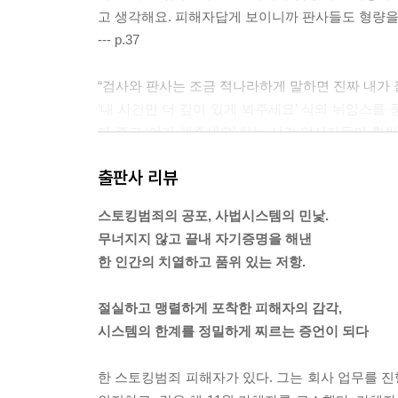
고 생각해요. 피해자답게 보이니까 판사들도 형량을 
--- p.37
“검사와 판사는 조금 적나라하게 말하면 진짜 내가 
‘내 사건만 더 깊이 있게 봐주세요’ 식의 뉘앙스를
다 주고 ‘이거 해주세요’ 하는 사건 당사자들이 훨씬
를 이쁘게 볼까. 여기서 ‘이쁘게’가 물리적인 ‘이쁘
출판사 리뷰
다고 떼쓸 생각도 없어요. 내가 떼 써봤자 나 안 이
을 해줄까 처리를 해줄까 그것만 생각하면 돼요.”
스토킹범죄의 공포, 사법시스템의 민낯.
--- p.41
무너지지 않고 끝내 자기증명을 해낸
한 인간의 치열하고 품위 있는 저항.
“제게는 목숨이 걸린 일이에요. 그런데 이런 식으로
믿을 수 없는 말이 돌아왔다.
절실하고 맹렬하게 포착한 피해자의 감각,
“회사가 법률비용을 부담하는 것과, 곽아람 씨가 자
시스템의 한계를 정밀하게 찌르는 증언이 되다
람에 가해자를 자극해서 더 위험해지는 게 아니냐고
--- p.51
한 스토킹범죄 피해자가 있다. 그는 회사 업무를 진