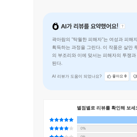
--- p.101
끝나지 않는다. 설명해야 하고, 입증해야 하고, 아
‘탁월한 피해자’라 부르지만, 그것은 특별히 강
저자는 2021년 11월부터 한 번의 민사소송을 포
법정에 선 피고인이 검찰이 제출한 여러 증거 중
처절해야 한다면, 그렇지 못한 수많은 피해자들은
이해할 수 없는 것들로 가득하다. 피해자로서 
의한 것이고, 본인이 진술한 내용과 동일하다는 사실
AI가 리뷰를 요약했어요!
위로의 마음으로, 그러나 동시에 가열찬 연대의 
당사자가 아니다’라는 전제이다. 시스템은 피해
를 부동의해 증인신문을 하게 되었을 때, 나는 업무
당신의 잘못이 아니었다고 말해주는 일, 당신이 겪
입증할 것을 요구한다. 저자는 피해자가 되기 전에
곽아람의 "탁월한 피해자"는 여성과 피해
났다.
않게 하겠다고 함께 말하는 일이다. 연대는 거창한
피해자”(71쪽)라는 진실 앞에 서게 된다. 저자는
획득하는 과정을 그린다. 이 작품은 살만 
--- p.110
뜨겁고도 아프게 가르쳐 준다.
의 부조리와 이에 맞서는 피해자의 투쟁과 
- 허민숙 (국회입법조사처 입법조사연구관, 《이처
피고인 방어권을 이유로 가해자를 보호하고 피해
된다.
수많은 피해자들이 지원 단체에서 저런 변호사를 만
유리하다는 어느 법조인의 조언에서 시작된다(37쪽)
자들도 많을 것이다….
이쁘게 볼까” 고민하라고, 그렇지 않으면 “빠이빠
AI 리뷰가 도움이 되었나요?
좋아요
0
--- p.120
질문에 교도소 관계자는 “수형자 개인정보”라 알려줄 
수용자의 권리”라는 답이 돌아온다(283쪽). 
문제는 가해자인 피고인들이 이 원칙을 피해자를 
물리적 위해를 가할 생각이 없다고 하더라”는 답이 
인하고 피해자를 법정으로 불러내 낯선 이들 앞에
별점별로 리뷰를 확인해 보세
달라졌다”는 말처럼 ‘기자 곽아람’의 전화 한 통에 태
추궁을 당하게 하는 등 2차 가해를 하는 사례가 허
을 통해 공공연하게 드러냈다. 그런데도 법원이 피
무엇보다 피해자를 갉아먹는 것은 피해자 보호에 
--- p.145
0%
그 내용으로 협박을 지속하는 상황에도, “탄원서를
0%