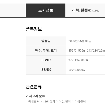
탁월한 피해자
도서정보
리뷰/한줄평
(13/6)
품목정보
발행일
2026년 05월 08일
쪽수, 무게, 크기
452쪽 | 576g | 143*210*22
ISBN13
9791194880868
ISBN10
119488086X
관련분류
카테고리 분류
국내도서
사회 정치
여성/젠더
여성문제