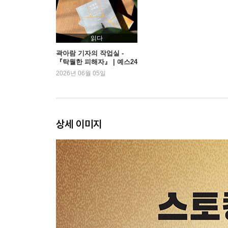
부록: 이 책을 좀 더 잘 이해하기 위한 형사사건 법
사건일지
주
읽다
참고문헌
곽아람 기자의 작업실 -
『탁월한 피해자』 | 예스24
2026년 06월 05일
상세 이미지