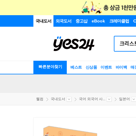
국내도서
외국도서
중고샵
eBook
크레마클럽
C
빠른분야찾기
베스트
신상품
이벤트
바이백
매
웰컴
국내도서
국어 외국어 사...
일본어