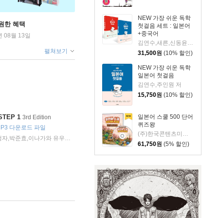
NEW 가장 쉬운 독학
원한 혜택
첫걸음 세트 : 일본어
+중국어
년 08월 13일
김연수,새른,신동윤,주인원 저
펼쳐보기
31,500
원
(10% 할인)
NEW 가장 쉬운 독학
일본어 첫걸음
김연수,주인원 저
15,750
원
(10% 할인)
일본어 스쿨 500 단어
TEP 1
3rd Edition
퀴즈왕
MP3 다운로드 파일
(주)한국콘텐츠미디어 (부설)한국진로교육센터 저
오현정,아이자와 유카,박행자,박준효,이나가와 유우키 저
다락원
2026년 03월 03일
|
|
61,750
원
(5% 할인)