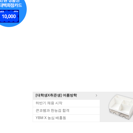
[대학생X취준생] 여름방학
하반기 채용 시작
큰코쌤과 한능검 합격
YBM X 농심 배홍동