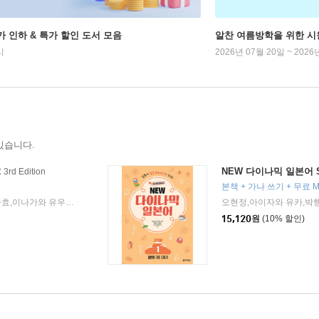
가 인하 & 특가 할인 도서 모음
알찬 여름방학을 위한 시
시
2026년 07월 20일 ~ 2026
있습니다.
2
NEW 다이나믹 일본어 S
3rd Edition
본책 + 가나 쓰기 + 무료 
오현정,아이자와 유카,박행자,박준효,이나가와 유우키 저
다락원
2026년 03월 03일
|
|
15,120
원
(10% 할인)