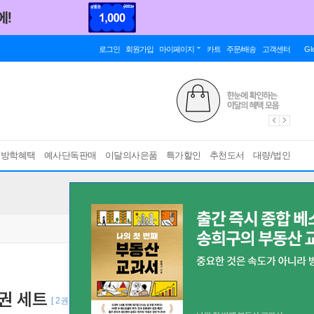
로그인
회원가입
마이페이지
카트
주문/배송
고객센터
Gl
름방학혜택
예사단독판매
이달의사은품
특가할인
추천도서
대량/법인
2권 세트
[ 2권 ]