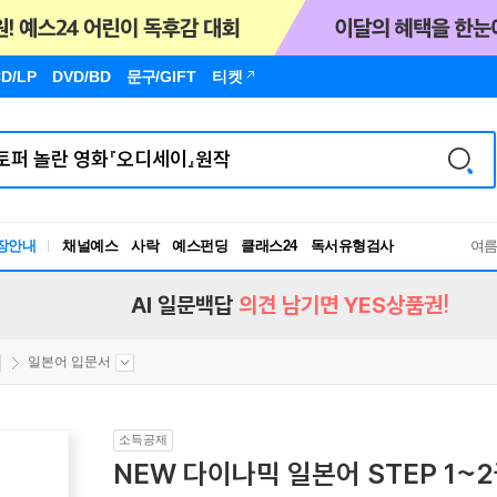
D/LP
DVD/BD
문구
/GIFT
티켓
독서유형검사
장안내
채널예스
사락
예스펀딩
클래스24
여
RBTI Lab
독서유형검사
AI 일문백답
의견 남기면 YES상품권!
일본어 입문서
소득공제
NEW 다이나믹 일본어 STEP 1~