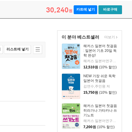
30,240
카트에 넣기
바로구매
원
이 분야 베스트셀러
더보기
해커스 일본어 첫걸음
매
리스트에 넣기
: 일본어 기초 20일 독
학 완성!
해커스 일본어연구소 저
12,510
원
(10% 할인)
NEW 가장 쉬운 독학
일본어 첫걸음
김연수,주인원 저
15,750
원
(10% 할인)
해커스 일본어 첫걸음
히라가나 가타카나 쓰
기노트
해커스 일본어연구소 저
7,200
원
(10% 할인)