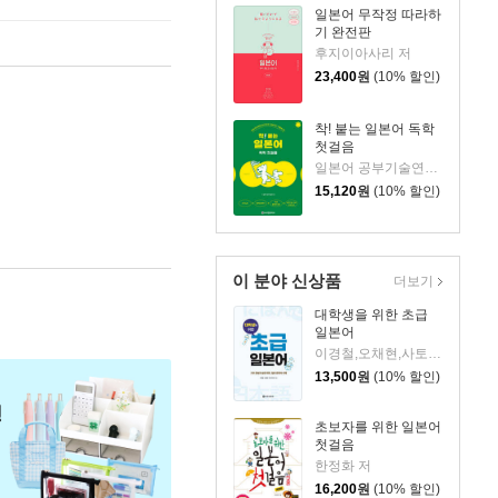
일본어 무작정 따라하
기 완전판
후지이아사리 저
23,400
원
(10% 할인)
착! 붙는 일본어 독학
첫걸음
일본어 공부기술연구소 저
15,120
원
(10% 할인)
이 분야 신상품
더보기
대학생을 위한 초급
일본어
이경철,오채현,사토 아리사 공저
13,500
원
(10% 할인)
초보자를 위한 일본어
첫걸음
한정화 저
16,200
원
(10% 할인)