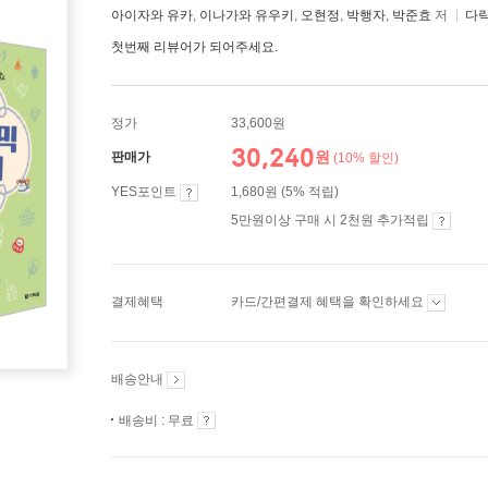
아이자와 유카
,
이나가와 유우키
,
오현정
,
박행자
,
박준효
저
다
첫번째 리뷰어가 되어주세요.
정가
33,600원
30,240
원
판매가
(10% 할인)
YES포인트
1,680원 (5% 적립)
5만원이상 구매 시 2천원 추가적립
결제혜택
카드/간편결제 혜택을 확인하세요
배송안내
배송비 : 무료