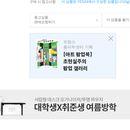
구매 시 참고사항
이 상품은 YES24에서 구성한 상품입니다(낱개
중고상품
이 상품을 팔기
판매요청하기
프랑스
퐁피두센터 기획
[아트 팝업북]
초현실주의
팝업 갤러리