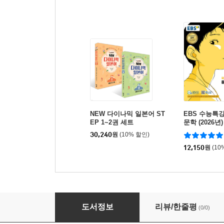
NEW 다이나믹 일본어 ST
EBS 수능특
EP 1~2권 세트
문학 (2026년)
대비)
30,240
원
(10% 할인)
12,150
원
(10
NEW 다이나믹 일본어 STEP 1
도서정보
리뷰/한줄평
(0/0)