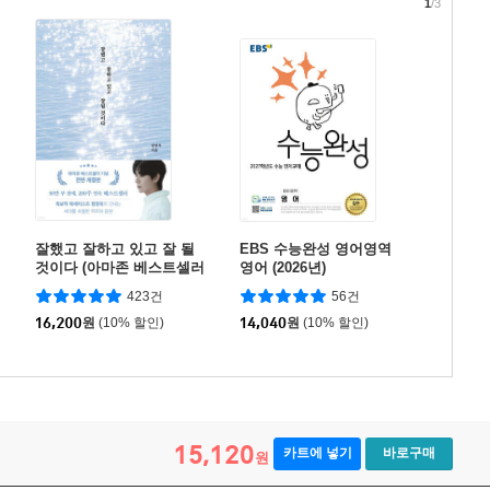
1
/3
잘했고 잘하고 있고 잘 될
EBS 수능완성 영어영역
것이다 (아마존 베스트셀러
영어 (2026년)
기념 전면 개정판)
423건
56건
16,200
원
(10% 할인)
14,040
원
(10% 할인)
15,120
카트에 넣기
바로구매
원