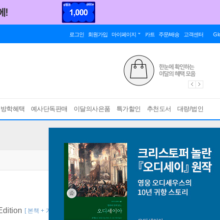
로그인
회원가입
마이페이지
카트
주문/배송
고객센터
Gl
름방학혜택
예사단독판매
이달의사은품
특가할인
추천도서
대량/법인
Edition
[ 본책 + 가나 쓰기 + 무료 MP3 다운로드 파일 ]