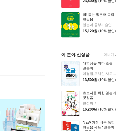
23,400
원
(10% 할인)
착! 붙는 일본어 독학
첫걸음
일본어 공부기술연구소 저
15,120
원
(10% 할인)
이 분야 신상품
더보기
대학생을 위한 초급
일본어
이경철,오채현,사토 아리사 공저
13,500
원
(10% 할인)
초보자를 위한 일본어
첫걸음
한정화 저
16,200
원
(10% 할인)
NEW 가장 쉬운 독학
첫걸음 세트 : 일본어