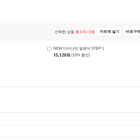
카트에 넣기
바로구
선택한 상품
총
0
개 /
0
원
NEW 다이나믹 일본어 STEP 1
15,120
원
(10% 할인)