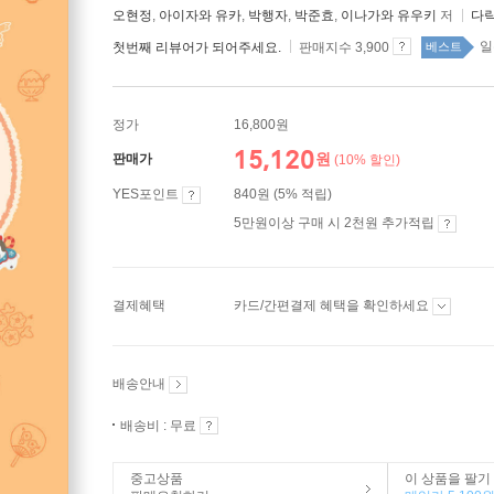
오현정
,
아이자와 유카
,
박행자
,
박준효
,
이나가와 유우키
저
다
일
첫번째 리뷰어가 되어주세요.
판매지수 3,900
베스트
정가
16,800원
15,120
원
판매가
(10% 할인)
YES포인트
840원 (5% 적립)
5만원이상 구매 시 2천원 추가적립
결제혜택
카드/간편결제 혜택을 확인하세요
배송안내
배송비 : 무료
중고상품
이 상품을 팔기