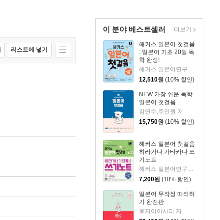
이 분야 베스트셀러
더보기
해커스 일본어 첫걸음
매
리스트에 넣기
: 일본어 기초 20일 독
학 완성!
해커스 일본어연구소 저
12,510
원
(10% 할인)
NEW 가장 쉬운 독학
일본어 첫걸음
김연수,주인원 저
15,750
원
(10% 할인)
해커스 일본어 첫걸음
히라가나 가타카나 쓰
기노트
해커스 일본어연구소 저
7,200
원
(10% 할인)
일본어 무작정 따라하
기 완전판
후지이아사리 저