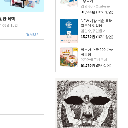
+중국어
김연수,새른,신동윤,주인원 저
31,500
원
(10% 할인)
원한 혜택
NEW 가장 쉬운 독학
일본어 첫걸음
년 08월 13일
김연수,주인원 저
펼쳐보기
15,750
원
(10% 할인)
일본어 스쿨 500 단어
퀴즈왕
(주)한국콘텐츠미디어 (부설)한국진로교육센터 저
61,750
원
(5% 할인)