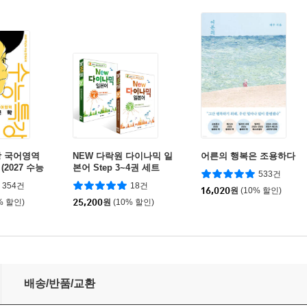
강 국어영역
NEW 다락원 다이나믹 일
어른의 행복은 조용하다
 (2027 수능
본어 Step 3~4권 세트
533건
354건
18건
16,020
원
(10% 할인)
% 할인)
25,200
원
(10% 할인)
배송/반품/교환