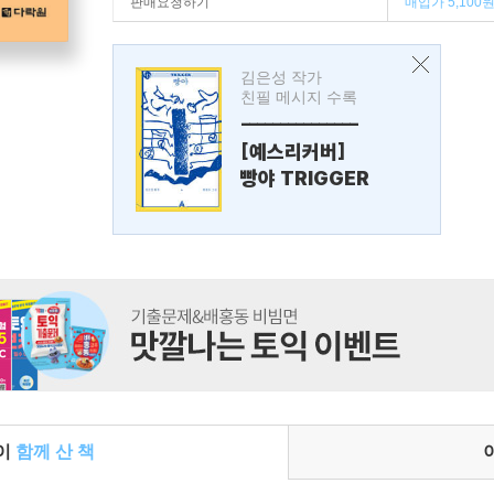
판매요청하기
매입가 5,100
김은성 작가
친필 메시지 수록
---------------
[예스리커버]
빵야 TRIGGER
들이
함께 산 책