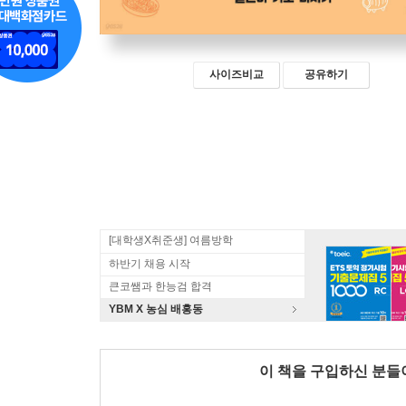
사이즈비교
공유하기
[대학생X취준생] 여름방학
하반기 채용 시작
큰코쌤과 한능검 합격
YBM X 농심 배홍동
이 책을 구입하신 분