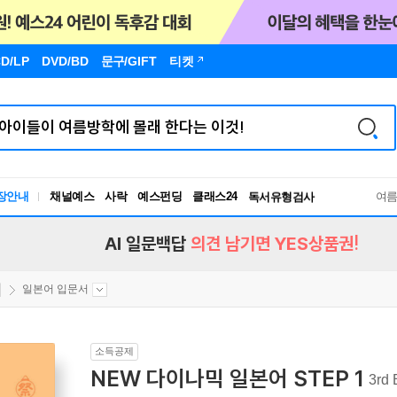
D/LP
DVD/BD
문구
/GIFT
티켓
장안내
채널예스
사락
예스펀딩
클래스24
독서유형검사
여
RBTI Lab
독서유형검사
AI 일문백답
의견 남기면 YES상품권!
일본어 입문서
소득공제
NEW 다이나믹 일본어 STEP 1
3rd 