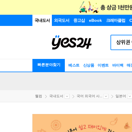
국내도서
외국도서
중고샵
eBook
크레마클럽
C
빠른분야찾기
베스트
신상품
이벤트
바이백
매
웰컴
국내도서
국어 외국어 사...
일본어