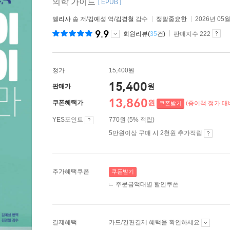
의학 가이드
[ EPUB ]
엘리사 송
저/
김예성
역/
김경철
감수
정말중요한
2026년 05월
9.9
회원리뷰(
35
건)
판매지수 222
정가
15,400원
15,400
원
판매가
13,860
원
쿠폰혜택가
(종이책 정가 대비
쿠폰받기
YES포인트
770원 (5% 적립)
5만원이상 구매 시 2천원 추가적립
추가혜택쿠폰
쿠폰받기
주문금액대별 할인쿠폰
결제혜택
카드/간편결제 혜택을 확인하세요