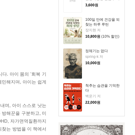
3,600
원
100일 만에 건강을 되
찾는 하루 루틴
장지현 저
10,800
원
(10% 할인)
정체기는 없다
spring-k 저
10,000
원
. 아이 몸의 '회복 기
 예민해지며, 아이는 쉽게
척추는 습관을 기억한
다
백운기 저
22,000
원
내며, 아이 스스로 낫는
 방해꾼을 구분하고, 미
DHD, 자가면역질환까지
되찾는 방법을 이 책에서