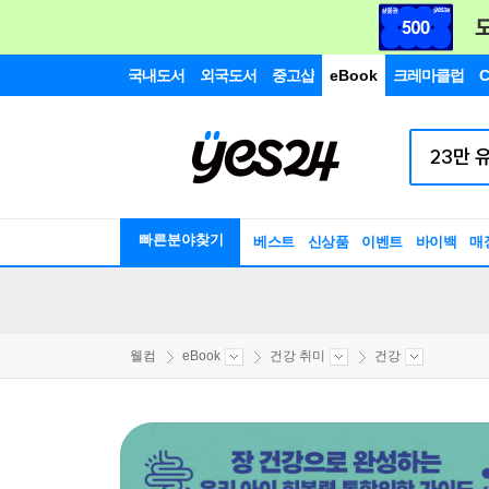
국내도서
외국도서
중고샵
eBook
크레마클럽
C
빠른분야찾기
베스트
신상품
이벤트
바이백
매
웰컴
eBook
건강 취미
건강