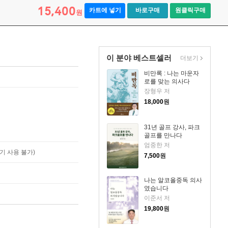
15,400
카트에 넣기
바로구매
원클릭구매
원
이 분야 베스트셀러
더보기
비만록 : 나는 마운자
로를 맞는 의사다
장형우 저
18,000
원
31년 골프 강사, 파크
골프를 만나다
엄중한 저
기 사용 불가)
7,500
원
나는 알코올중독 의사
였습니다
이준서 저
19,800
원