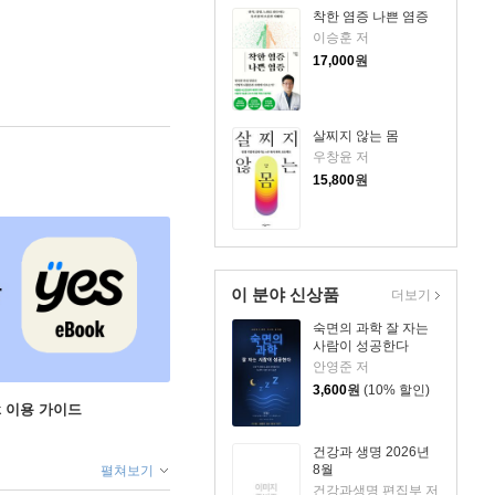
착한 염증 나쁜 염증
이승훈 저
17,000
원
살찌지 않는 몸
우창윤 저
15,800
원
이 분야 신상품
더보기
숙면의 과학 잘 자는
사람이 성공한다
안영준 저
3,600
원
(10% 할인)
ok 이용 가이드
건강과 생명 2026년
8월
펼쳐보기
건강과생명 편집부 저