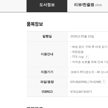
안 아픈 아이 잘 낫는 아이 이렇게 키워라
도서정보
리뷰/한줄평
(35/0)
품목정보
발행일
2026년 05월 10일
배송 없이 구매 후 바로 읽
제한없음
이용안내
TTS 가능
저작권 보호를 위해 인쇄 기
지원기기
크레마 /PC(윈도우 - 4K 
파일/용량
EPUB(DRM) | 76.82MB
ISBN13
9791186745977