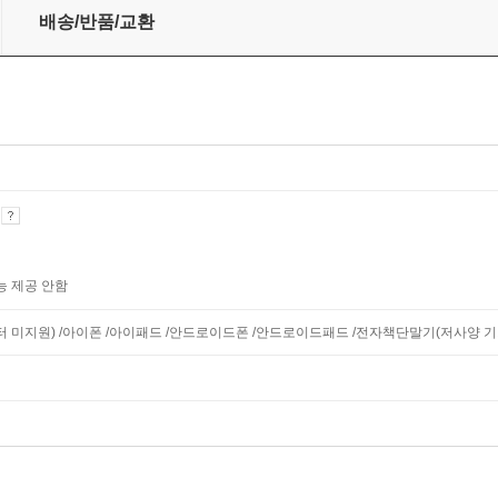
배송/반품/교환
기
능 제공 안함
모니터 미지원) /아이폰 /아이패드 /안드로이드폰 /안드로이드패드 /전자책단말기(저사양 기