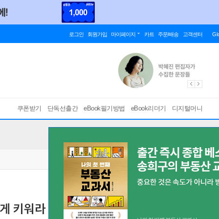
로그인
회원가입
마이페이지
카트
주문/배송
고객센터
Gl
쿠폰받기
단독선출간
eBook필기방법
eBook리더기
디지털머니
렇게 키워라
장 건강으로 완성하는 우리 아이 회복력 통합