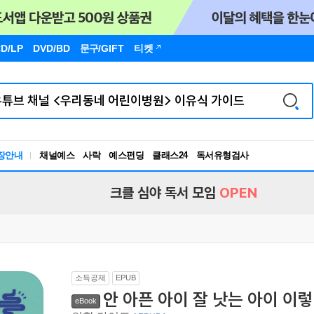
D/LP
DVD/BD
문구
/GIFT
티켓
장안내
채널예스
사락
예스펀딩
클래스24
독서유형검사
RBTI Lab
독서유형검사
크클 심야 독서 모임
OPEN
소득공제
EPUB
안 아픈 아이 잘 낫는 아이 이
eBook