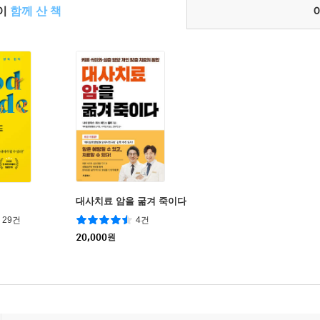
들이
함께 산 책
대사치료 암을 굶겨 죽이다
29건
4건
20,000
원