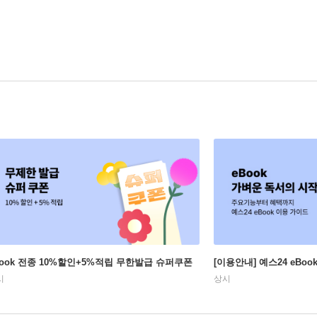
Book 전종 10%할인+5%적립 무한발급 슈퍼쿠폰
[이용안내] 예스24 eBo
시
상시