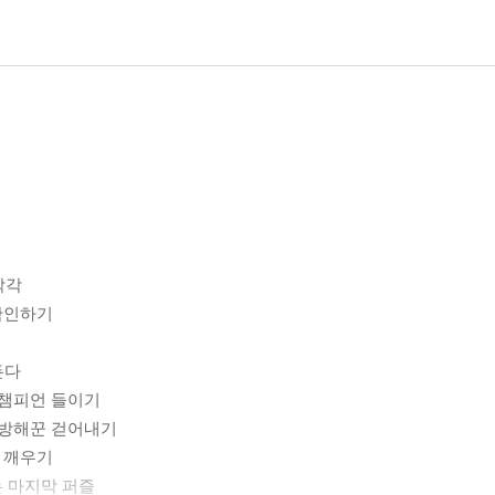
착각
 확인하기
든다
는 챔피언 들이기
치는 방해꾼 걷어내기
경 깨우기
는 마지막 퍼즐