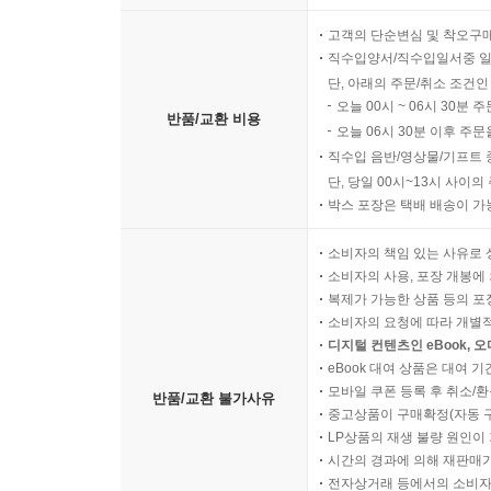
고객의 단순변심 및 착오구
직수입양서/직수입일서중 일
단, 아래의 주문/취소 조건인
오늘 00시 ~ 06시 30분 
반품/교환 비용
오늘 06시 30분 이후 주문
직수입 음반/영상물/기프트 
단, 당일 00시~13시 사이
박스 포장은 택배 배송이 가
소비자의 책임 있는 사유로 
소비자의 사용, 포장 개봉에 
복제가 가능한 상품 등의 포장을 
소비자의 요청에 따라 개별
디지털 컨텐츠인 eBook, 
eBook 대여 상품은 대여 기
모바일 쿠폰 등록 후 취소/환
반품/교환 불가사유
중고상품이 구매확정(자동 
LP상품의 재생 불량 원인이 기
시간의 경과에 의해 재판매가
전자상거래 등에서의 소비자