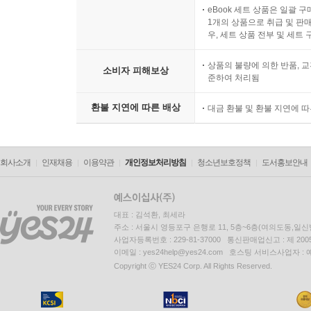
eBook 세트 상품은 일괄 
1개의 상품으로 취급 및 판매
우, 세트 상품 전부 및 세트
상품의 불량에 의한 반품, 교
소비자 피해보상
준하여 처리됨
환불 지연에 따른 배상
대금 환불 및 환불 지연에 
회사소개
인재채용
이용약관
개인정보처리방침
청소년보호정책
도서홍보안내
대표 : 김석환, 최세라
주소 : 서울시 영등포구 은행로 11, 5층~6층(여의도동,일신
사업자등록번호 : 229-81-37000 통신판매업신고 : 제 200
이메일 : yes24help@yes24.com 호스팅 서비스사업자 :
Copyright ⓒ YES24 Corp. All Rights Reserved.