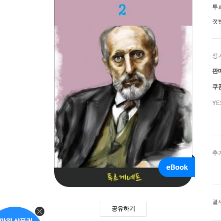
투
첫
정
판
쿠
Y
추
결
공유하기