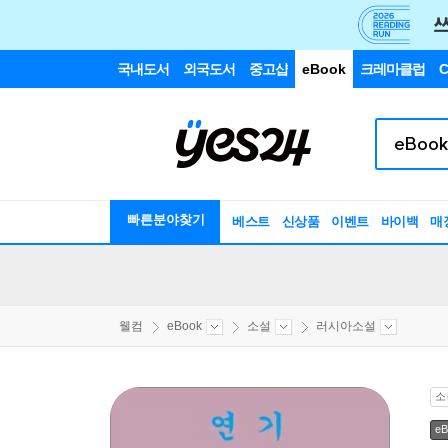
국내도서
외국도서
중고샵
eBook
크레마클럽
C
빠른분야찾기
베스트
신상품
이벤트
바이백
매
웰컴
eBook
소설
러시아소설
소
eB