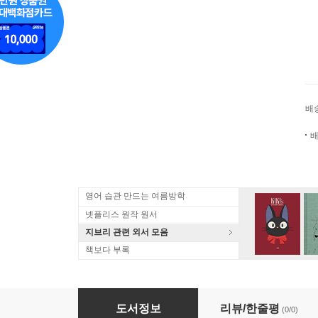
배
배
영어 습관 만드는 여름방학
넷플리스 원작 원서
지브리 관련 외서 모음
책보다 부록
(예약도서) 搾り取らないで,女商人さん!! 12
도서정보
리뷰/한줄평
(0/0)