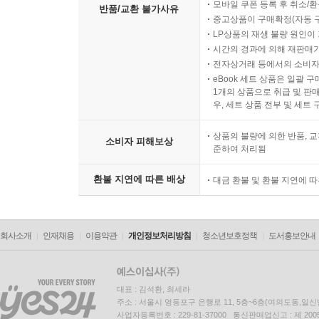
모바일 쿠폰 등록 후 취소/환
반품/교환 불가사유
중고상품이 구매확정(자동 
LP상품의 재생 불량 원인이 기
시간의 경과에 의해 재판매가
전자상거래 등에서의 소비자
eBook 세트 상품은 일괄 
1개의 상품으로 취급 및 판매
우, 세트 상품 전부 및 세트
상품의 불량에 의한 반품, 교
소비자 피해보상
준하여 처리됨
환불 지연에 따른 배상
대금 환불 및 환불 지연에 
회사소개
인재채용
이용약관
개인정보처리방침
청소년보호정책
도서홍보안내
대표 : 김석환, 최세라
주소 : 서울시 영등포구 은행로 11, 5층~6층(여의도동,일신
사업자등록번호 : 229-81-37000 통신판매업신고 : 제 200