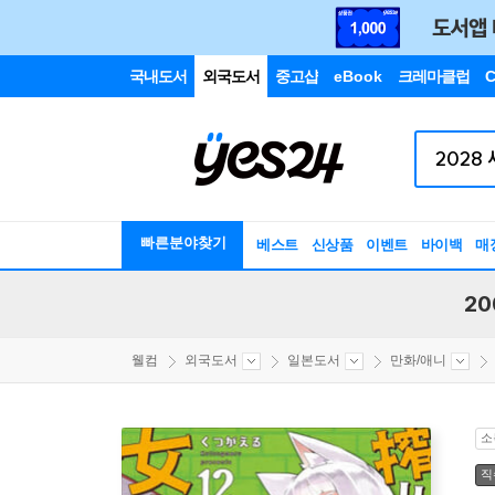
국내도서
외국도서
중고샵
eBook
크레마클럽
C
빠른분야찾기
베스트
신상품
이벤트
바이백
매
20
웰컴
외국도서
일본도서
만화/애니
소
직