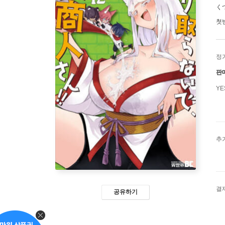
く
첫
정
판
Y
추
결
공유하기