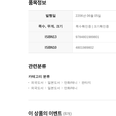
품목정보
발행일
2206년 06월 05일
쪽수, 무게, 크기
쪽수확인중 | 크기확인중
ISBN13
9784801989801
ISBN10
4801989802
관련분류
카테고리 분류
외국도서
일본도서
만화/애니
판타지
외국도서
일본도서
만화/애니
이 상품의 이벤트
(8개)