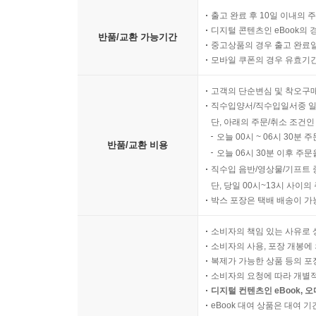
출고 완료 후 10일 이내의 
디지털 콘텐츠인 eBook의 
반품/교환 가능기간
중고상품의 경우 출고 완료일
모바일 쿠폰의 경우 유효기간(
고객의 단순변심 및 착오구
직수입양서/직수입일서중 일
단, 아래의 주문/취소 조건인
오늘 00시 ~ 06시 30분 
반품/교환 비용
오늘 06시 30분 이후 주문
직수입 음반/영상물/기프트 
단, 당일 00시~13시 사이
박스 포장은 택배 배송이 가
소비자의 책임 있는 사유로 
소비자의 사용, 포장 개봉에 
복제가 가능한 상품 등의 포장을 
소비자의 요청에 따라 개별
디지털 컨텐츠인 eBook, 
eBook 대여 상품은 대여 기