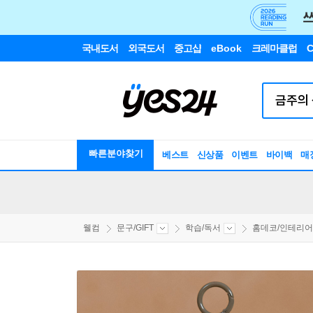
국내도서
외국도서
중고샵
eBook
크레마클럽
C
빠른분야찾기
베스트
신상품
이벤트
바이백
매
웰컴
문구/GIFT
학습/독서
홈데코/인테리어