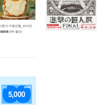
가춘가 키링인형_라이언
,000
원
(0% 할인)