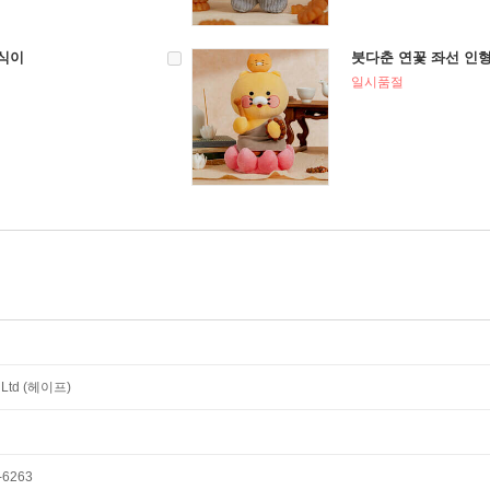
식이
붓다춘 연꽃 좌선 인
일시품절
이
, Ltd (헤이프)
6263