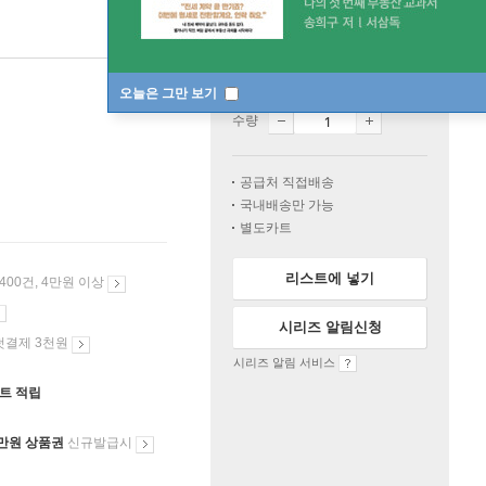
일시품절
한정판매
오늘은 그만 보기
수량
공급처 직접배송
국내배송만 가능
별도카트
리스트에 넣기
 400건, 4만원 이상
시리즈 알림신청
첫결제 3천원
시리즈 알림 서비스
인트 적립
만원 상품권
신규발급시