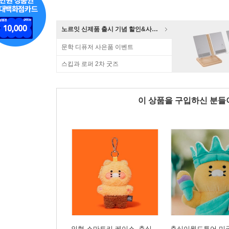
노르잇 신제품 출시 기념 할인&사은품 증정!
문학 디퓨저 사은품 이벤트
스킵과 로퍼 2차 굿즈
이 상품을 구입하신 분
인형 스마트키 케이스_춘식
춘식이월드투어 미