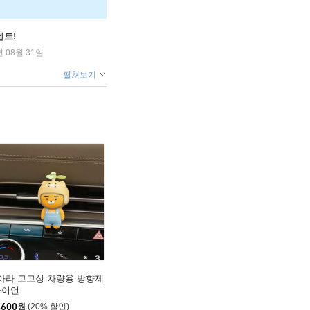
벤트!
년 08월 31일
펼쳐보기
아라 고고싱 차량용 방향제
라이언
,600
원
(20% 할인)