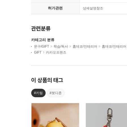
허가관련
상세설명참조
관련분류
카테고리 분류
문구/GIFT
학습/독서
홈데코/인테리어
홈데코/인테리어
GIFT
카카오프렌즈
이 상품의 태그
#키링
#붓다춘