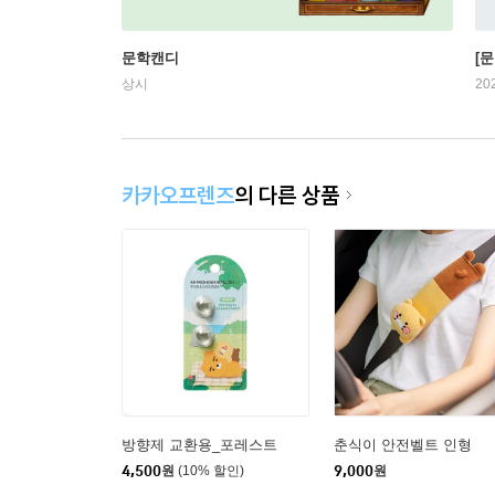
문학캔디
[문
상시
20
카카오프렌즈
의 다른 상품
방향제 교환용_포레스트
춘식이 안전벨트 인형
4,500
원
(10% 할인)
9,000
원