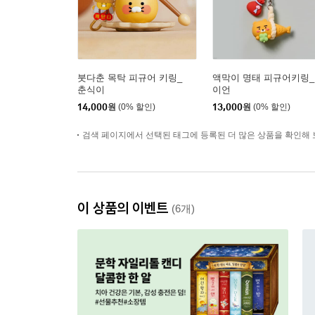
붓다춘 목탁 피규어 키링_
액막이 명태 피규어키링
춘식이
이언
14,000
원
(0% 할인)
13,000
원
(0% 할인)
검색 페이지에서 선택된 태그에 등록된 더 많은 상품을 확인해 
이 상품의 이벤트
(6개)