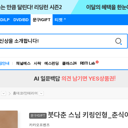
D/LP
DVD/BD
문구
/GIFT
티켓
독서유형검사
RBTI Lab
장안내
채널예스
사락
예스펀딩
클래스24
독서유형검사
AI 일문백답
의견 남기면 YES상품권!
홈데코/인테리어
붓다춘 스님 키링인형_춘식
문구/GIFT
카카오프렌즈