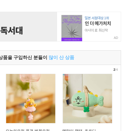
AD
 상품을 구입하신 분들이
많이 산 상품
2
/4
오늘의요정 풍경 벚꽃요정_
액막이 명태_죠르디