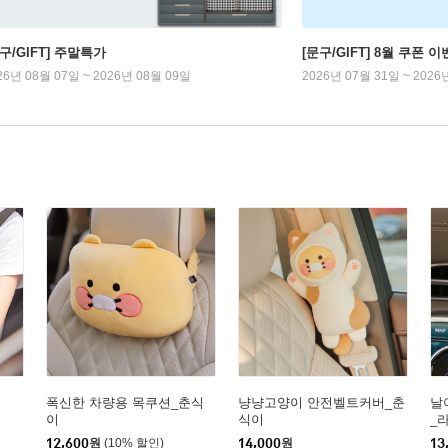
구/GIFT] 주말특가
[문구/GIFT] 8월 쿠폰 이
26년 08월 07일 ~ 2026년 08월 09일
2026년 07월 31일 ~ 2026
폭신한 차량용 목쿠션_춘식
냥냥고양이 안전벨트커버_춘
날
이
식이
_
12,600
원
(10% 할인)
14,000
원
13