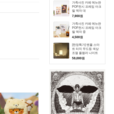
가족사진 카페 메뉴판
POP전시 프레임 아크
릴 액자 대
7,900
원
가족사진 카페 메뉴판
POP전시 프레임 아크
릴 액자 중
4,500
원
[한정특가] 텐플 스마
트 터치 무드등 색상
조절 올컬러 나이트
버드 조명 취침등
59,000
원