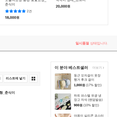
춘식이
20,000
원
2건
18,000
원
일시품절
상태입니다.
이 분야 베스트셀러
더보기
둥근 모자걸이 옷장
매
리스트에 넣기
행거 후크 걸이
1,000
원
(17% 할인)
형_춘식이
하트 파스텔 유광 냉
장고 자석 (랜덤발송)
900
원
(10% 할인)
야옹이 실리콘 코스터