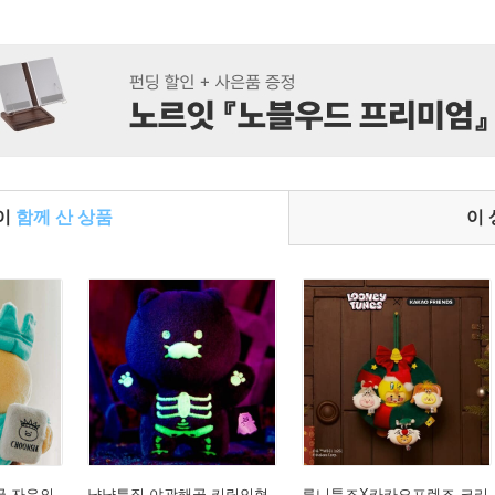
들이
함께 산 상품
이
국 자유의
냥냥특집 야광해골 키링인형
루니툰즈X카카오프렌즈 크리