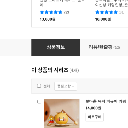
이
여신상 키링인형_
2건
1건
13,000
원
18,000
원
붓다춘 스님 키링인형_춘식이
상품정보
리뷰/한줄평
(3/2)
이 상품의 시리즈
(4개)
품절포함
전체
붓다춘 목탁 피규어 키링
14,000
원
바로구매