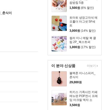
컵받침 5종
1,500
원
(6% 할인)
형_춘식이
토마토 냉장고자석 메
모홀더 마그넷 5P세
트
3,000
원
(14% 할인)
컬러 미니 메탈 북 클
립 2P_북스토퍼
1,000
원
(17% 할인)
이 분야 신상품
더보기
블랙춘 미니스피커_
춘식이
29,000
원
히키스 가족사진 카페
메뉴판 POP전시 프레
임 아크릴 액자 소
3,500
원