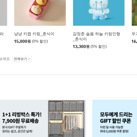
_라
냥냥 키캡 키링_춘식이
감정춘 슬픔 하늘 키링인형
우
_춘식이
15,000
원
(0% 할인)
16
13,300
원
(5% 할인)
보세요.
전체보기