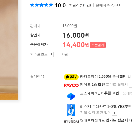
10.0
회원리뷰(
5
건)
판매지수 2,880
판매가
16,000원
16,000
원
할인가
14,400
원
쿠폰혜택가
쿠폰받기
YES포인트
0원
결제혜택
카카오페이
2,000원 즉시할인
일
페이코
1% 할인
포인트 결제시
토스페이
1만P 추첨 적립
+ 생애
예스24 현대카드
1~3% YES포
전월 실적 조건 없음
현대백화점카드
앱카드 발급시 1