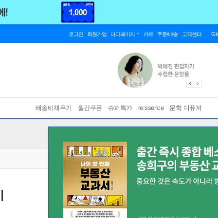
로그인
회원가입
마이페이지
카트
주문/배송
고객센터
Gl
배송비채우기
월간쿠폰
슈퍼특가
re:ssence
문학 디퓨저
이