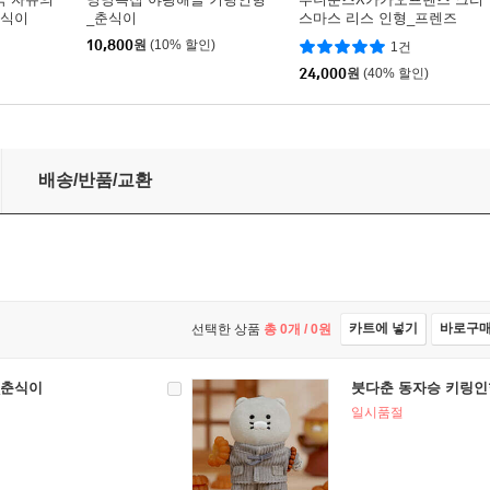
춘식이
_춘식이
스마스 리스 인형_프렌즈
10,800
원
(10% 할인)
1건
24,000
원
(40% 할인)
배송/반품/교환
카트에 넣기
바로구
선택한 상품
총
0
개 /
0
원
_춘식이
붓다춘 동자승 키링인
일시품절