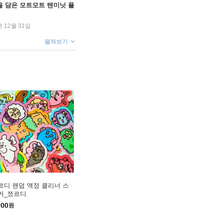
을 담은 모트모트 텐미닛 플
년 12월 31일
펼쳐보기
르디 랜덤 액정 클리너 스
커_쬬르디
900
원