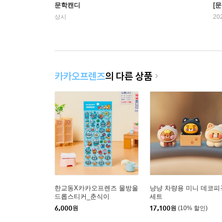
문학캔디
[문
상시
20
카카오프렌즈
의 다른 상품
한교동X카카오프렌즈 물방울
냥냥 차량용 미니 데코피
드롭스티커_춘식이
세트
6,000
원
17,100
원
(10% 할인)