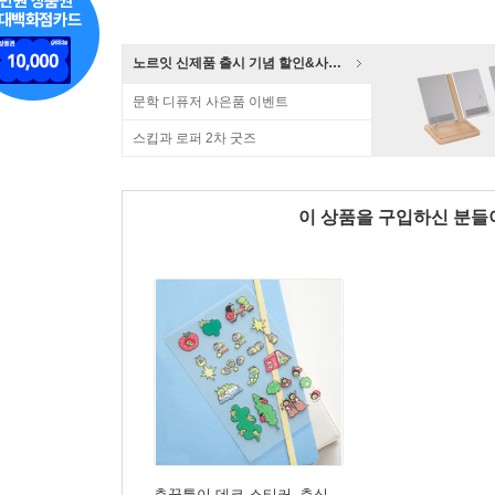
노르잇 신제품 출시 기념 할인&사은품 증정!
문학 디퓨저 사은품 이벤트
스킵과 로퍼 2차 굿즈
이 상품을 구입하신 분
춘꿈틀이 데코 스티커_춘식