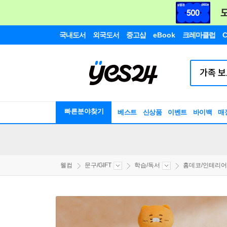
국내도서
외국도서
중고샵
eBook
크레마클럽
C
빠른분야찾기
베스트
신상품
이벤트
바이백
매
웰컴
문구/GIFT
학습/독서
홈데코/인테리어