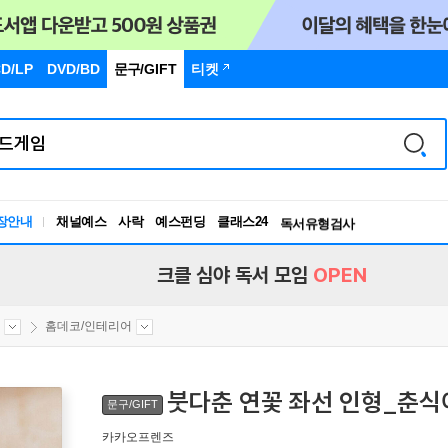
D/LP
DVD/BD
문구
/GIFT
티켓
장안내
채널예스
사락
예스펀딩
클래스24
독서유형검사
RBTI Lab
독서유형검사
크클 심야 독서 모임
OPEN
홈데코/인테리어
붓다춘 연꽃 좌선 인형_춘식
문구/GIFT
카카오프렌즈