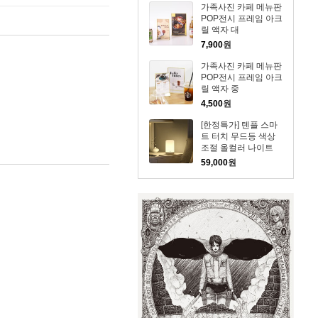
가족사진 카페 메뉴판
POP전시 프레임 아크
릴 액자 대
7,900
원
가족사진 카페 메뉴판
POP전시 프레임 아크
릴 액자 중
4,500
원
[한정특가] 텐플 스마
트 터치 무드등 색상
조절 올컬러 나이트
버드 조명 취침등
59,000
원