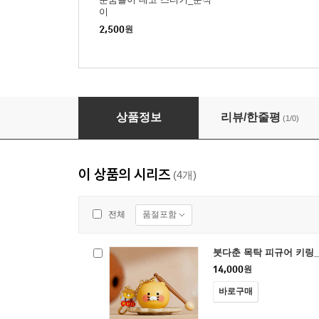
이
2,500
원
붓다춘 연꽃 좌선 인형_춘식이
상품정보
리뷰/한줄평
(1/0)
이 상품의 시리즈
(4개)
품절포함
전체
붓다춘 목탁 피규어 키링
14,000
원
바로구매