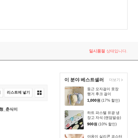
일시품절
상태입니다.
이 분야 베스트셀러
더보기
둥근 모자걸이 옷장
매
리스트에 넣기
행거 후크 걸이
1,000
원
(17% 할인)
형_춘식이
하트 파스텔 유광 냉
장고 자석 (랜덤발송)
900
원
(10% 할인)
야옹이 실리콘 코스터