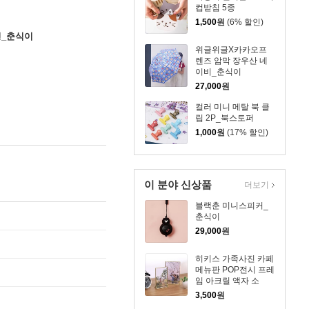
컵받침 5종
1,500
원
(6% 할인)
형_춘식이
위글위글X카카오프
렌즈 암막 장우산 네
이비_춘식이
27,000
원
컬러 미니 메탈 북 클
립 2P_북스토퍼
1,000
원
(17% 할인)
이 분야 신상품
더보기
블랙춘 미니스피커_
춘식이
29,000
원
히키스 가족사진 카페
메뉴판 POP전시 프레
임 아크릴 액자 소
3,500
원