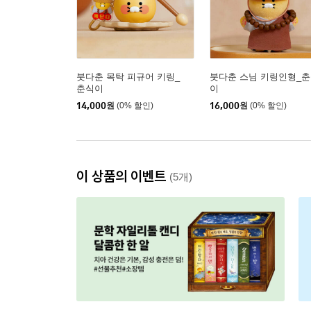
붓다춘 목탁 피규어 키링_
붓다춘 스님 키링인형_
춘식이
이
14,000
원
(0% 할인)
16,000
원
(0% 할인)
이 상품의 이벤트
(5개)