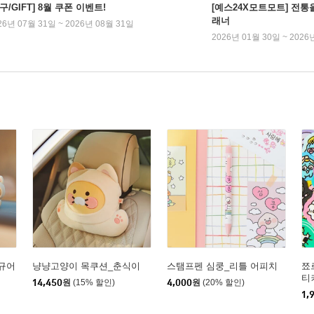
구/GIFT] 8월 쿠폰 이벤트!
[예스24X모트모트] 전통
래너
26년 07월 31일 ~ 2026년 08월 31일
2026년 01월 30일 ~ 2026
규어
냥냥고양이 목쿠션_춘식이
스탬프펜 심쿵_리틀 어피치
쬬
티
14,450
원
(15% 할인)
4,000
원
(20% 할인)
1,