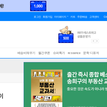
로그인
회원가입
마이페이지
카트
주문/배송
고객센터
Gl
배송비채우기
월간쿠폰
슈퍼특가
re:ssence
문학 디퓨저
이