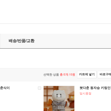
배송/반품/교환
카트에 넣기
바로구
선택한 상품
총
0
개 /
0
원
_춘식이
붓다춘 동자승 키링인
일시품절