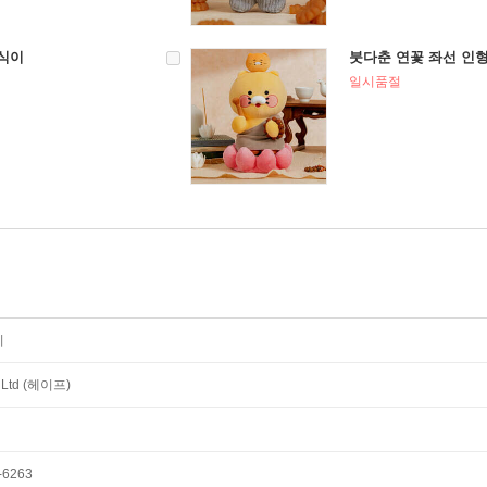
식이
붓다춘 연꽃 좌선 인
일시품절
이
, Ltd (헤이프)
6263