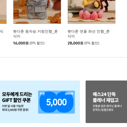
춘식
붓다춘 동자승 키링인형_춘
붓다춘 연꽃 좌선 인형_춘
식이
식이
16,000
원
(0% 할인)
28,000
원
(0% 할인)