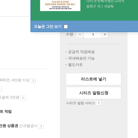
일시품절
한정판매
오늘은 그만 보기
수량
공급처 직접배송
국내배송만 가능
별도카트
리스트에 넣기
 400건, 4만원 이상
시리즈 알림신청
첫결제 3천원
시리즈 알림 서비스
인트 적립
만원 상품권
신규발급시