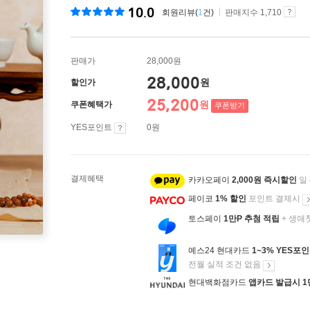
10.0
회원리뷰(
1
건)
판매지수 1,710
판매가
28,000원
28,000
원
할인가
25,200
원
쿠폰혜택가
쿠폰받기
YES포인트
0원
결제혜택
카카오페이
2,000원 즉시할인
일
페이코
1% 할인
포인트 결제시
토스페이
1만P 추첨 적립
+ 생애
예스24 현대카드
1~3% YES포
전월 실적 조건 없음
현대백화점카드
앱카드 발급시 1