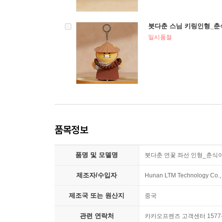
붓다춘 스님 키링인형_춘
일시품절
품목정보
품명 및 모델명
붓다춘 연꽃 좌선 인형_춘식
제조자/수입자
Hunan LTM Technology Co.
제조국 또는 원산지
중국
관련 연락처
카카오프렌즈 고객센터 1577-