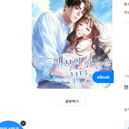
땡
첫
5
전
공유하기
결