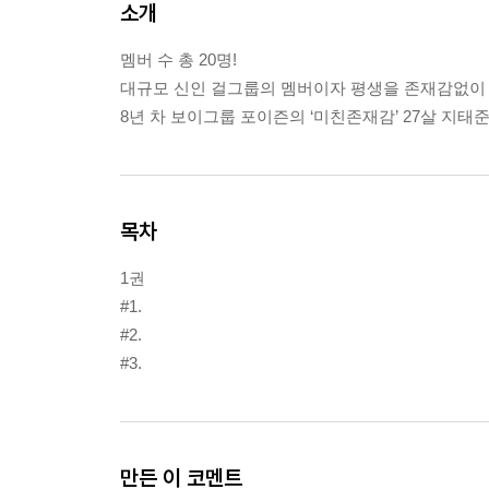
소개
멤버 수 총 20명!
대규모 신인 걸그룹의 멤버이자 평생을 존재감없이 
8년 차 보이그룹 포이즌의 ‘미친존재감’ 27살 지태
목차
1권
#1.
#2.
#3.
만든 이 코멘트