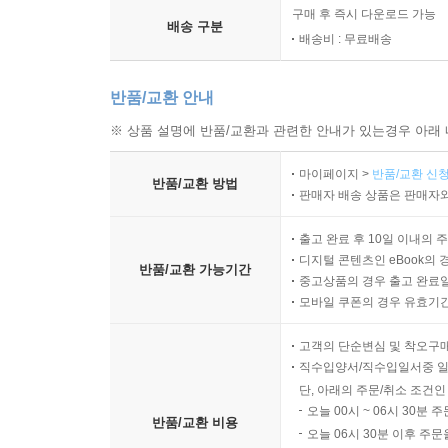
구매 후 즉시 다운로드 가능
배송 구분
배송비 : 무료배송
반품/교환 안내
※ 상품 설명에 반품/교환과 관련한 안내가 있는경우 아래 
마이페이지 >
반품/교환 신청
반품/교환 방법
판매자 배송 상품은 판매자와
출고 완료 후 10일 이내의 
디지털 콘텐츠인 eBook의 
반품/교환 가능기간
중고상품의 경우 출고 완료일
모바일 쿠폰의 경우 유효기간(
고객의 단순변심 및 착오구
직수입양서/직수입일서중 일
단, 아래의 주문/취소 조건인
오늘 00시 ~ 06시 30분 
반품/교환 비용
오늘 06시 30분 이후 주문