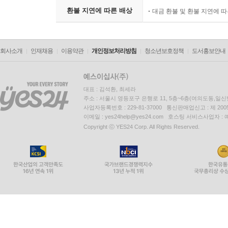
환불 지연에 따른 배상
대금 환불 및 환불 지연에 
회사소개
인재채용
이용약관
개인정보처리방침
청소년보호정책
도서홍보안내
대표 : 김석환, 최세라
주소 : 서울시 영등포구 은행로 11, 5층~6층(여의도동,일신
사업자등록번호 : 229-81-37000 통신판매업신고 : 제 200
이메일 : yes24help@yes24.com 호스팅 서비스사업자 :
Copyright ⓒ YES24 Corp. All Rights Reserved.