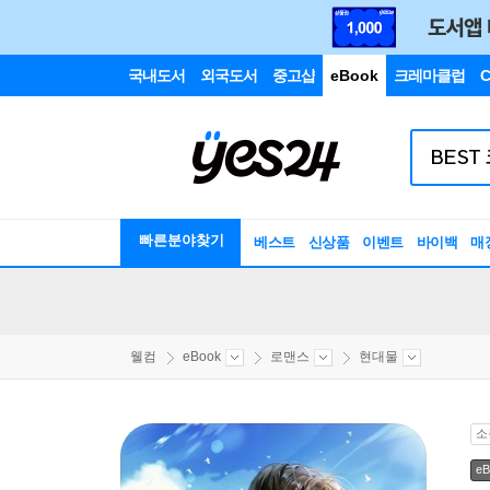
국내도서
외국도서
중고샵
eBook
크레마클럽
C
빠른분야찾기
베스트
신상품
이벤트
바이백
매
웰컴
eBook
로맨스
현대물
소
eB