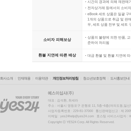
시간의 경과에 의해 재판매가
전자상거래 등에서의 소비자
eBook 세트 상품은 일괄 
1개의 상품으로 취급 및 판매
우, 세트 상품 전부 및 세트
상품의 불량에 의한 반품, 교
소비자 피해보상
준하여 처리됨
환불 지연에 따른 배상
대금 환불 및 환불 지연에 
회사소개
인재채용
이용약관
개인정보처리방침
청소년보호정책
도서홍보안내
대표 : 김석환, 최세라
주소 : 서울시 영등포구 은행로 11, 5층~6층(여의도동,일신
사업자등록번호 : 229-81-37000 통신판매업신고 : 제 200
이메일 : yes24help@yes24.com 호스팅 서비스사업자 :
Copyright ⓒ YES24 Corp. All Rights Reserved.