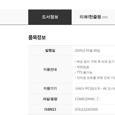
[묶음] 던전 엘프 ~던전에 보물상자가 있는 건 당
도서정보
리뷰/한줄평
(0/0)
품목정보
발행일
2026년 05월 08일
배송 없이 구매 후 바로 읽
제한없음
이용안내
TTS 불가능
저작권 보호를 위해 인쇄 기
지원기기
크레마 /PC(윈도우 - 4K 
파일/용량
COMIC(DRM)
ISBN13
9791142353505