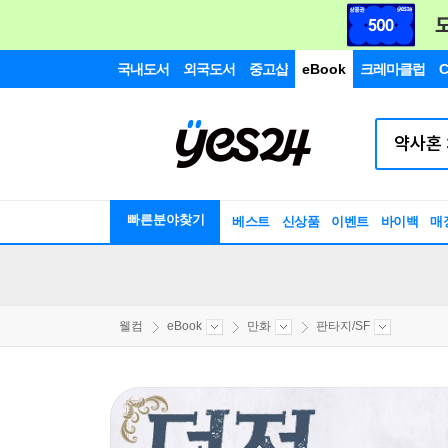
국내도서
외국도서
중고샵
eBook
크레마클럽
C
빠른분야찾기
베스트
신상품
이벤트
바이백
매
웰컴
eBook
만화
판타지/SF