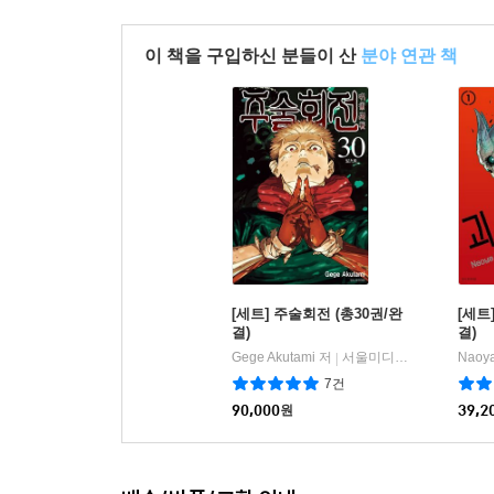
이 책을 구입하신 분들이 산
분야 연관 책
[세트] 주술회전 (총30권/완
[세트
결)
결)
Gege Akutami 저
서울미디어코믹스/DCW
Naoy
|
7건
90,000
원
39,2