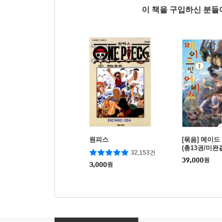
이 책을 구입하신 분
원피스
[묶음] 메이드
(총13권/미완
32,153건
39,000
원
3,000
원