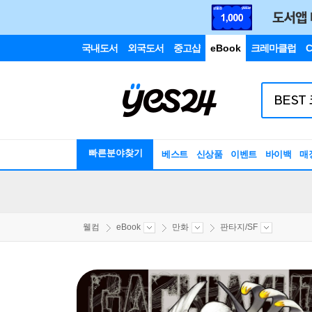
국내도서
외국도서
중고샵
eBook
크레마클럽
C
빠른분야찾기
베스트
신상품
이벤트
바이백
매
웰컴
eBook
만화
판타지/SF