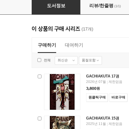
GACHIAKUTA 16권
도서정보
리뷰/한줄평
(1/1)
이 상품의 구매 시리즈
(17개)
구매하기
대여하기
최신순
품절포함
전체
GACHIAKUTA 17권
2026년 07월
제한없음
|
3,800
원
원클릭구매
바로구매
GACHIAKUTA 15권
2025년 11월
제한없음
|