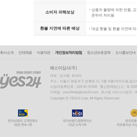
상품의 불량에 의한 반품, 교
소비자 피해보상
준하여 처리됨
환불 지연에 따른 배상
대금 환불 및 환불 지연에 
회사소개
인재채용
이용약관
개인정보처리방침
청소년보호정책
도서홍보안내
대표 : 김석환, 최세라
주소 : 서울시 영등포구 은행로 11, 5층~6층(여의도동,일신
사업자등록번호 : 229-81-37000 통신판매업신고 : 제 200
이메일 : yes24help@yes24.com 호스팅 서비스사업자 :
Copyright ⓒ YES24 Corp. All Rights Reserved.