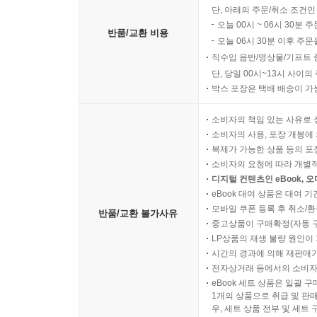
단, 아래의 주문/취소 조건인
오늘 00시 ~ 06시 30분 
반품/교환 비용
오늘 06시 30분 이후 주문
직수입 음반/영상물/기프트 
단, 당일 00시~13시 사이
박스 포장은 택배 배송이 가
소비자의 책임 있는 사유로 
소비자의 사용, 포장 개봉에 
복제가 가능한 상품 등의 포장을 
소비자의 요청에 따라 개별
디지털 컨텐츠인 eBook, 
eBook 대여 상품은 대여 기
모바일 쿠폰 등록 후 취소/환
반품/교환 불가사유
중고상품이 구매확정(자동 
LP상품의 재생 불량 원인이 기
시간의 경과에 의해 재판매가
전자상거래 등에서의 소비자
eBook 세트 상품은 일괄 
1개의 상품으로 취급 및 판매
우, 세트 상품 전부 및 세트