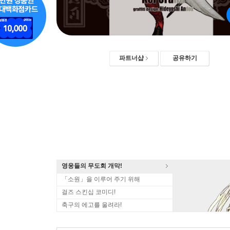
파트너샵
공유하기
영웅들의 무도회 개막!
「소원」을 이루어 주기 위해
걸즈 스킨십 코미디!
축구의 에고를 울려라!