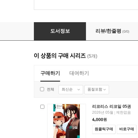
리코리스 리코일 05권
도서정보
리뷰/한줄평
(0/0)
이 상품의 구매 시리즈
(5개)
구매하기
대여하기
최신순
품절포함
전체
리코리스 리코일 05권
2026년 05월
제한없음
|
4,000
원
원클릭구매
바로구매