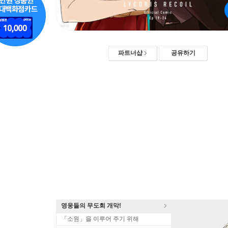
파트너샵
공유하기
영웅들의 무도회 개막!
「소원」을 이루어 주기 위해