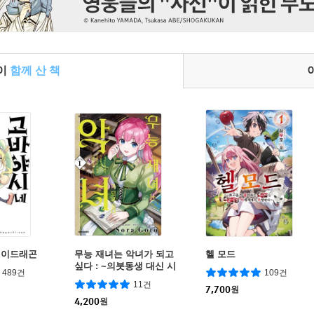
들이
함께 산 책
메이드래곤
무능 재녀는 악녀가 되고
헬 모드
싶다 : ~의붓동생 대신 시
489건
109건
집간 영애, 공작님의 익애
11건
를 알아차리지 못해~
7,700
원
4,200
원