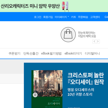
로그인
회원가입
마이페이지
카트
주문/배송
고객센터
Gl
쿠폰받기
단독선출간
eBook필기방법
eBook리더기
디지털머니