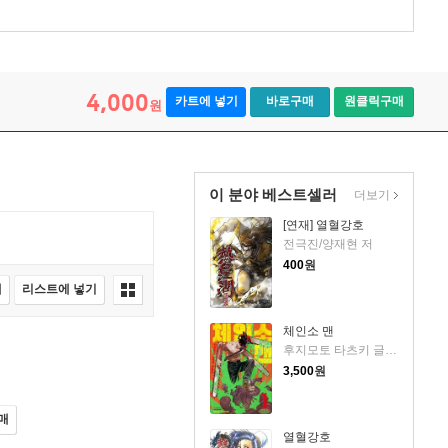
4,000
카트에 넣기
바로구매
원클릭구매
원
이 분야 베스트셀러
더보기
[연재] 열혈강호
전극진/양재현 저
400
원
매
리스트에 넣기
체인소 맨
후지모토 타츠키 글,그림
3,500
원
매
열혈강호