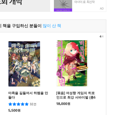
AD
이 책을 구입하신 분들이
많이 산 책
4
/4
마족을 길들여서 하렘을 만
[묶음] 여성향 게임의 히로
들다
인으로 최강 서바이벌 (총6
권/미완결)
18,000
원
32건
5,500
원