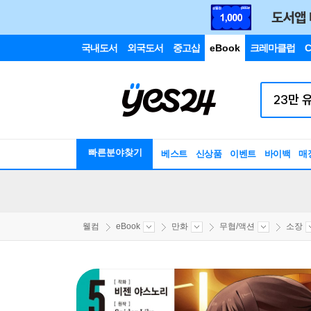
국내도서
외국도서
중고샵
eBook
크레마클럽
C
빠른분야찾기
베스트
신상품
이벤트
바이백
매
웰컴
eBook
만화
무협/액션
소장