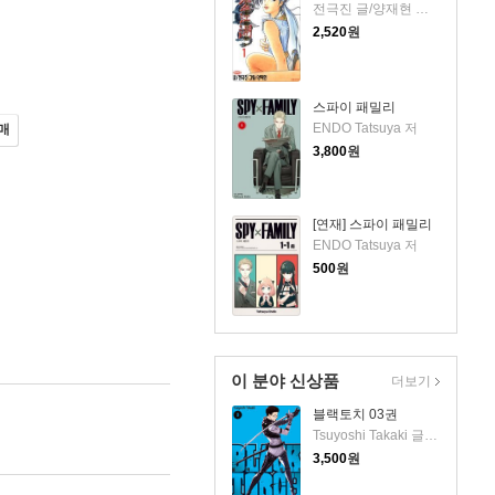
전극진 글/양재현 그림
2,520
원
스파이 패밀리
ENDO Tatsuya 저
매
3,800
원
[연재] 스파이 패밀리
ENDO Tatsuya 저
500
원
이 분야 신상품
더보기
블랙토치 03권
Tsuyoshi Takaki 글그림/이승원 역
3,500
원