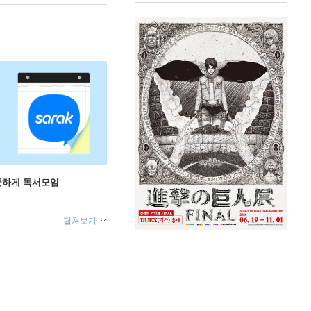
꾸준하게 독서모임
펼쳐보기