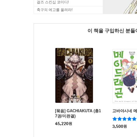
걸즈 스킨십 코미디!
축구의 에고를 울려라!
이 책을 구입하신 분
[묶음] GACHIAKUTA (총1
고바야시네 
7권/미완결)
45,220
원
3,500
원