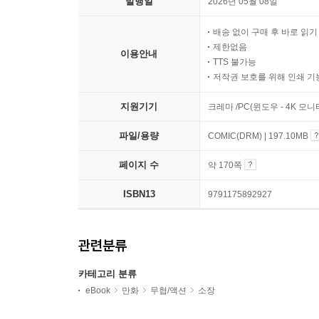
발행일
2026년 05월 08일
배송 없이 구매 후 바로 읽
제한없음
이용안내
TTS 불가능
저작권 보호를 위해 인쇄 기
지원기기
크레마 /PC(윈도우 - 4K 모
파일/용량
COMIC(DRM) | 197.10MB
페이지 수
약 170쪽
ISBN13
9791175892927
관련분류
카테고리 분류
eBook
만화
무협/액션
소장