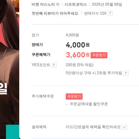
비젠 야스노리
저
시프트코믹스
2026년 05월 08일
첫번째 리뷰어가 되어주세요.
판매지수 150
정가
4,000원
4,000
원
판매가
3,600
원
쿠폰혜택가
쿠폰받기
YES포인트
200원 (5% 적립)
5만원이상 구매 시 2천원 추가적립
추가혜택쿠폰
쿠폰받기
주문금액대별 할인쿠폰
결제혜택
카드/간편결제 혜택을 확인하세요