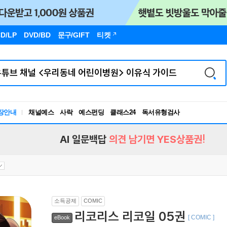
D/LP
DVD/BD
문구
/GIFT
티켓
독서유형검사
장안내
채널예스
사락
예스펀딩
클래스24
RBTI Lab
독서유형검사
AI 일문백답
의견 남기면 YES상품권!
소득공제
COMIC
리코리스 리코일 05권
[ COMIC ]
eBook