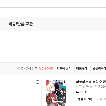
배송/반품/교환
카트에 넣기
바로구매
원클릭구
선택한 구매 상품
총
0
개 /
0
원
리코리스 리코일 04권
2026년 02월
제한없음
|
4,000
원
원클릭구매
바로구