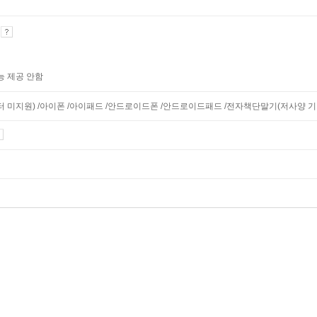
기
능 제공 안함
니터 미지원) /아이폰 /아이패드 /안드로이드폰 /안드로이드패드 /전자책단말기(저사양 기기 