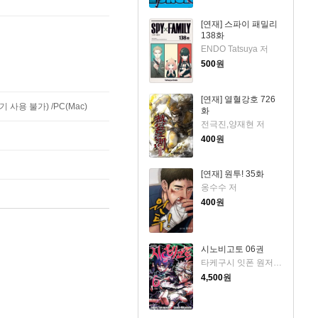
[연재] 스파이 패밀리
138화
ENDO Tatsuya 저
500
원
[연재] 열혈강호 726
사용 불가) /PC(Mac)
화
전극진,양재현 저
400
원
[연재] 원투! 35화
옹수수 저
400
원
시노비고토 06권
타케구시 잇폰 원저/미타라시 산타 그림
4,500
원