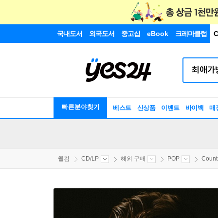
국내도서
외국도서
중고샵
eBook
크레마클럽
C
빠른분야찾기
베스트
신상품
이벤트
바이백
매
웰컴
CD/LP
해외 구매
POP
Count