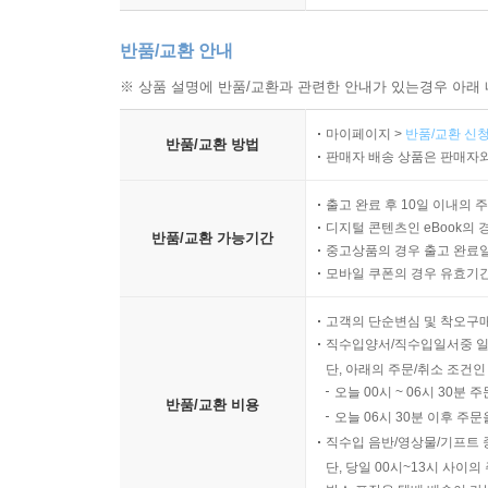
반품/교환 안내
※ 상품 설명에 반품/교환과 관련한 안내가 있는경우 아래 
마이페이지 >
반품/교환 신청
반품/교환 방법
판매자 배송 상품은 판매자와
출고 완료 후 10일 이내의 
디지털 콘텐츠인 eBook의 
반품/교환 가능기간
중고상품의 경우 출고 완료일
모바일 쿠폰의 경우 유효기간(
고객의 단순변심 및 착오구
직수입양서/직수입일서중 일
단, 아래의 주문/취소 조건인
오늘 00시 ~ 06시 30분 
반품/교환 비용
오늘 06시 30분 이후 주문
직수입 음반/영상물/기프트 
단, 당일 00시~13시 사이