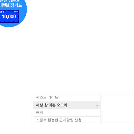
퍼스트 라이드
세상 참 예쁜 오드리
룩백
스틸북 한정판 판매알림 신청