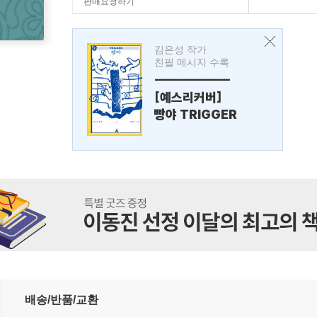
판매요청하기
김은성 작가
친필 메시지 수록
---------------
[예스리커버]
빵야 TRIGGER
배송/반품/교환