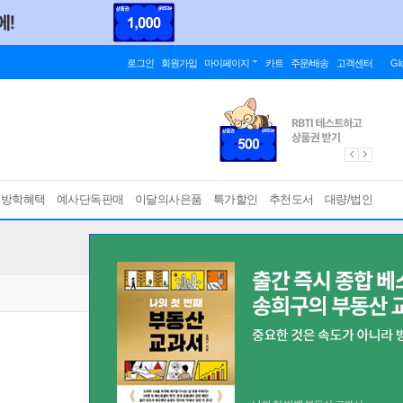
로그인
회원가입
마이페이지
카트
주문/배송
고객센터
Gl
름방학혜택
예사단독판매
이달의사은품
특가할인
추천도서
대량/법인