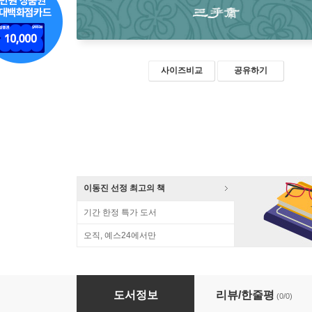
사이즈비교
공유하기
이동진 선정 최고의 책
기간 한정 특가 도서
오직, 예스24에서만
채근담 (큰글자책)
도서정보
리뷰/한줄평
(0/0)