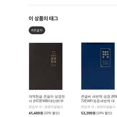
이 상품의 태그
#큰글자
개역한글 큰글자 성경전
큰글씨 새번역 성경 (RN
서 (H72EWB/대단본/무
72EWF/표준새번역 대
지퍼/PU/반달 색인/해설
단본/무지퍼/PU/반달 색
편집부 저
생명의말씀사
편집부 저
생명의말씀사
|
|
없음/각주 없음/다크브
인/주석 없음/뉴다크네
41,400
원
(10% 할인)
52,200
원
(10% 할인)
라운)
이비)