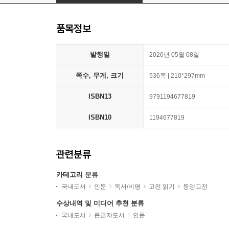
품목정보
발행일
2026년 05월 08일
쪽수, 무게, 크기
536쪽 | 210*297mm
ISBN13
9791194677819
ISBN10
1194677819
관련분류
카테고리 분류
국내도서
인문
독서/비평
고전 읽기
동양고전
수상내역 및 미디어 추천 분류
국내도서
큰글자도서
인문