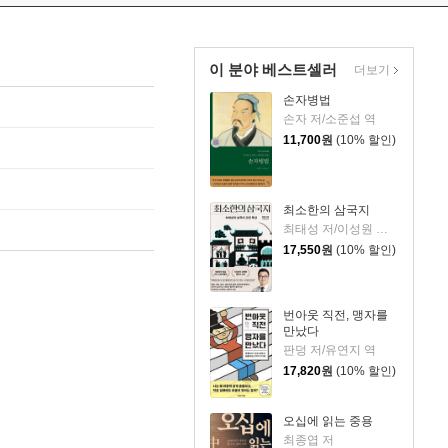
이 분야 베스트셀러
더보기
손자병법
손자 저/소준섭 역
11,700
원
(10% 할인)
최소한의 삼국지
최태성 저/이성원 감수
17,550
원
(10% 할인)
번아웃 직전, 맹자를
만났다
판덩 저/유연지 역
17,820
원
(10% 할인)
오십에 읽는 중용
최종엽 저