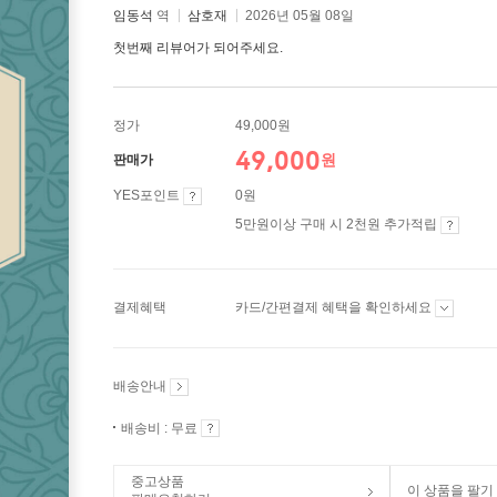
임동석
역
삼호재
2026년 05월 08일
첫번째 리뷰어가 되어주세요.
정가
49,000원
49,000
원
판매가
YES포인트
0원
5만원이상 구매 시 2천원 추가적립
결제혜택
카드/간편결제 혜택을 확인하세요
배송안내
배송비 : 무료
중고상품
이 상품을 팔기