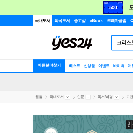
국내도서
외국도서
중고샵
eBook
크레마클럽
C
빠른분야찾기
베스트
신상품
이벤트
바이백
매
웰컴
국내도서
인문
독서/비평
고전