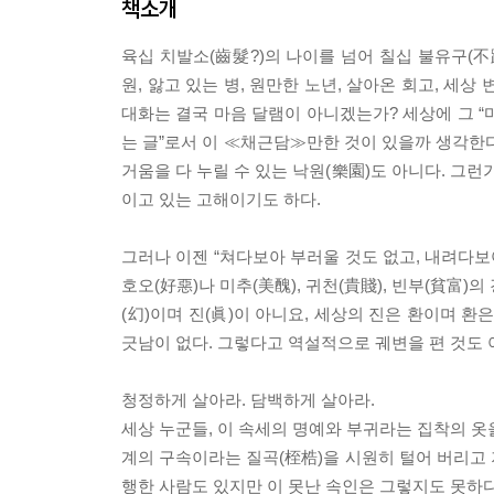
책소개
육십 치발소(齒髮?)의 나이를 넘어 칠십 불유구(不
원, 앓고 있는 병, 원만한 노년, 살아온 회고, 세
대화는 결국 마음 달램이 아니겠는가? 세상에 그 “
는 글”로서 이 ≪채근담≫만한 것이 있을까 생각한다
거움을 다 누릴 수 있는 낙원(樂園)도 아니다. 그
이고 있는 고해이기도 하다.
그러나 이젠 “쳐다보아 부러울 것도 없고, 내려다보
호오(好惡)나 미추(美醜), 귀천(貴賤), 빈부(貧富)
(幻)이며 진(眞)이 아니요, 세상의 진은 환이며 
긋남이 없다. 그렇다고 역설적으로 궤변을 편 것도 
청정하게 살아라. 담백하게 살아라.
세상 누군들, 이 속세의 명예와 부귀라는 집착의 옷을
계의 구속이라는 질곡(桎梏)을 시원히 털어 버리고 
행한 사람도 있지만 이 못난 속인은 그렇지도 못하다