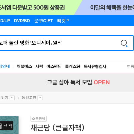
D/LP
DVD/BD
문구
/GIFT
티켓
장안내
채널예스
사락
예스펀딩
클래스24
독서유형검사
여
RBTI Lab
독서유형검사
크클 심야 독서 모임
OPEN
 읽기
동양고전
소득공제
채근담 (큰글자책)