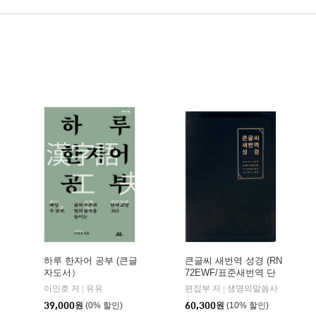
하루 한자어 공부 (큰글
큰글씨 새번역 성경 (RN
자도서）
72EWF/표준새번역 단
본/무지퍼/천연우피/반
이인호 저
유유
편집부 저
생명의말씀사
|
|
달 색인/주석 없음/검정)
39,000
원
(0% 할인)
60,300
원
(10% 할인)