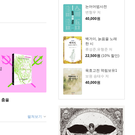
논어어법사전
변형우 저
40,000
원
백거이, 늙음을 노래
한 시
류성준,유형준 저
22,500
원
(10% 할인)
육효고전 역림보유1
보원 송태수 저
40,000
원
 춤을
펼쳐보기