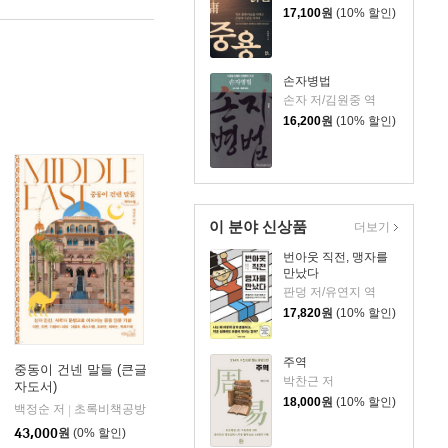
17,100
원
(10% 할인)
손자병법
손자 저/김원중 역
16,200
원
(10% 할인)
이 분야 신상품
더보기
번아웃 직전, 맹자를
만났다
판덩 저/유연지 역
17,820
원
(10% 할인)
주역
중동이 건넨 말들 (큰글
박찬근 저
자도서)
18,000
원
(10% 할인)
백정순 저
초록비책공방
|
43,000
원
(0% 할인)