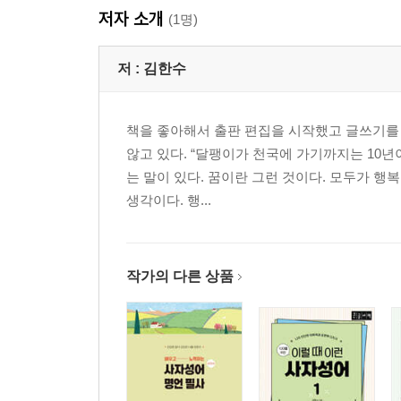
저자 소개
2. 자신이 부족하지 않음을 증명하는 용기 - 자신감
(1명)
3. 스스로 만든 왜곡된 자화상 - 열등감
4. 목적을 실행하기 위한 노력과 결단의 힘 - 의지
저 :
김한수
5. 생각과 감정을 정직하게 드러내는 용기 - 자기표
책을 좋아해서 출판 편집을 시작했고 글쓰기를
3장
않고 있다. “달팽이가 천국에 가기까지는 10년
너의 삶을 단단하게 움직이는 힘
는 말이 있다. 꿈이란 그런 것이다. 모두가 행복
생각이다. 행...
1. 두려움을 저항하고 정복하는 마음 - 용기
2. 가능성을 현실로 바꾸려는 끊임없는 실천 - 노력
3. 시간을 벗 삼아 끝까지 포기하지 않는 힘 - 인내
4. 믿음과 신뢰를 짊어지는 마음의 무게 - 책임감
작가의 다른 상품
5. 신뢰와 믿음을 시간 위에 새기는 표현 행위 - 약속
4장
마음의 거리부터 가까워지는 소통