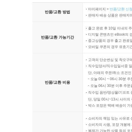
마이페이지 >
반품/교환 신청
반품/교환 방법
판매자 배송 상품은 판매자와
출고 완료 후 10일 이내의 
디지털 콘텐츠인 eBook의 
반품/교환 가능기간
중고상품의 경우 출고 완료일
모바일 쿠폰의 경우 유효기간(
고객의 단순변심 및 착오구
직수입양서/직수입일서중 일
단, 아래의 주문/취소 조건인
오늘 00시 ~ 06시 30분 
반품/교환 비용
오늘 06시 30분 이후 주문
직수입 음반/영상물/기프트 
단, 당일 00시~13시 사이
박스 포장은 택배 배송이 가
소비자의 책임 있는 사유로 
소비자의 사용, 포장 개봉에 
복제가 가능한 상품 등의 포장을 