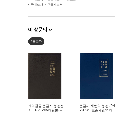
국내도서
큰글자도서
이 상품의 태그
#큰글자
개역한글 큰글자 성경전
큰글씨 새번역 성경 (RN
서 (H72EWB/대단본/무
72EWF/표준새번역 대
지퍼/PU/반달 색인/해설
단본/무지퍼/PU/반달 색