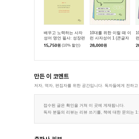
1. 행복을 주는 마음 웃기의 시작 - 감사
2. 주는 것과 받는 것이 모두 필요한 마음 언어 - 존
3. 이해와 존중의 마음 언어로 표현하는 소통 - 배려
4. 서로의 생각과 마음이 만나 성장하는 상호작용 -
배우고 노력하는 사자
10대를 위한 이럴 때 이
1
5. 상대방에 대한 깊은 이해로부터 느끼는 감정 - 공
성어 명언 필사: 성장편
런 사자성어 1 (큰글자
런
책)
책
15,750
원
(10% 할인)
28,000
원
2
5장
어제보다 더 나은 성장을 위해
만든 이 코멘트
1. 책속에서 만나는 또 다른 나 - 독서
2. 끝없는 성장의 풍경이 펼쳐진 여행 - 배움
저자, 역자, 편집자를 위한 공간입니다. 독자들에게 전하고
3. 지나간 순간들이 쌓여서 만들어진 흔적 - 시간
4. 너를 만든 보이지 않는 무의식적 행위 - 습관
접수된 글은 확인을 거쳐 이 곳에 게재됩니다.
5. 생각과 감정의 진심을 드러내는 흔적 - 언행
독자 분들의 리뷰는 리뷰 쓰기를, 책에 대한 문의는 1: