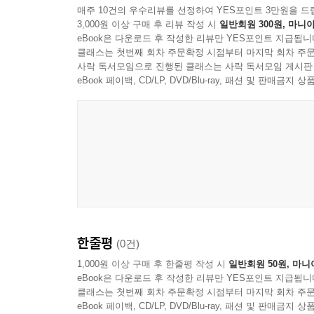
만드는 원동력입니다. 막연한 두려움과 불안감 
매주 10건의 우수리뷰를 선정하여 YES포인트 3만원을 드
3,000원 이상 구매 후 리뷰 작성 시
일반회원 300원, 마니아
두려워하지 않고, 한 발을 내딛는 용기를 찾도록 도
eBook은 다운로드 후 작성한 리뷰만 YES포인트 지급됩니
클래스는 첫번째 회차 주문확정 시점부터 마지막 회차 주문
두 번째 장은 ‘자기 확신과 성장의 길에서’입니다.
사락 독서모임으로 진행된 클래스는 사락 독서모임 게시판
수 있는 힘과 가능성을 발견하는 것이 중요합니다.
eBook 페이백, CD/LP, DVD/Blu-ray, 패션 및 판매금
배울 수 있는 여정을 제시합니다.
세 번째 장은 ‘너의 삶을 단단하게 움직이는 힘’입
데는 시간이 필요하지만, 매일의 작은 실천이 쌓여
될 것입니다.
네 번째 장은 ‘마음의 거리부터 가까워지는 소통’
거리를 좁히는 소중한 다리입니다. 이 장에서는 
한줄평
(0건)
것입니다.
1,000원 이상 구매 후 한줄평 작성 시
일반회원 50원, 마니
eBook은 다운로드 후 작성한 리뷰만 YES포인트 지급됩니
마지막으로, 다섯 번째 장은 ‘어제보다 더 나은 성
클래스는 첫번째 회차 주문확정 시점부터 마지막 회차 주문
하루하루의 성장이 쌓여 더 나은 자신을 만들어가는 
eBook 페이백, CD/LP, DVD/Blu-ray, 패션 및 판매금