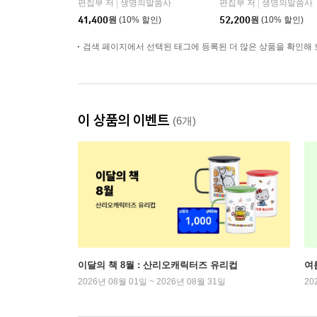
편집부 저
생명의말씀사
편집부 저
생명의말씀사
|
|
없음/각주 없음/다크브
인/주석 없음/뉴다크네
41,400
원
(10% 할인)
52,200
원
(10% 할인)
라운)
이비)
검색 페이지에서 선택된 태그에 등록된 더 많은 상품을 확인해 
이 상품의 이벤트
(6개)
이달의 책 8월 : 산리오캐릭터즈 유리컵
여
2026년 08월 01일 ~ 2026년 08월 31일
20