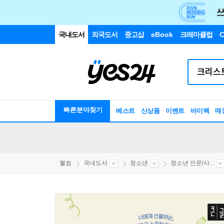
국내도서
외국도서
중고샵
eBook
크레마클럽
C
빠른분야찾기
베스트
신상품
이벤트
바이백
매
웰컴
국내도서
청소년
청소년 인문/사...