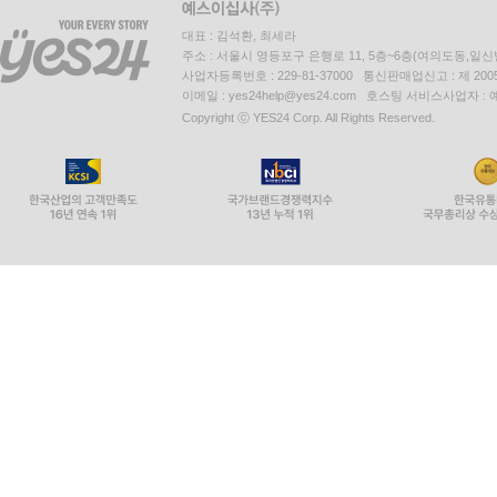
대표 : 김석환, 최세라
주소 : 서울시 영등포구 은행로 11, 5층~6층(여의도동,일신
사업자등록번호 : 229-81-37000 통신판매업신고 : 제 200
이메일 : yes24help@yes24.com 호스팅 서비스사업자 :
Copyright ⓒ YES24 Corp. All Rights Reserved.