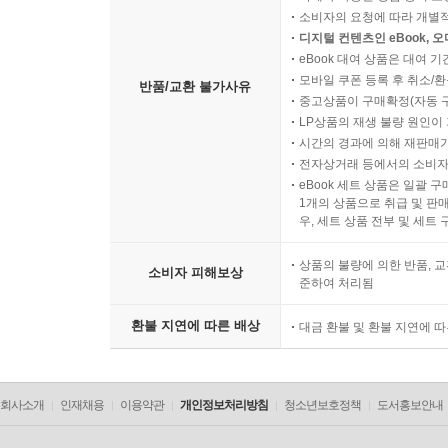
소비자의 요청에 따라 개별
디지털 컨텐츠인 eBook, 
eBook 대여 상품은 대여 기
모바일 쿠폰 등록 후 취소/환
반품/교환 불가사유
중고상품이 구매확정(자동 
LP상품의 재생 불량 원인이 기
시간의 경과에 의해 재판매가
전자상거래 등에서의 소비자
eBook 세트 상품은 일괄 
1개의 상품으로 취급 및 판매
우, 세트 상품 전부 및 세트
상품의 불량에 의한 반품, 교
소비자 피해보상
준하여 처리됨
환불 지연에 따른 배상
대금 환불 및 환불 지연에 
회사소개
인재채용
이용약관
개인정보처리방침
청소년보호정책
도서홍보안내