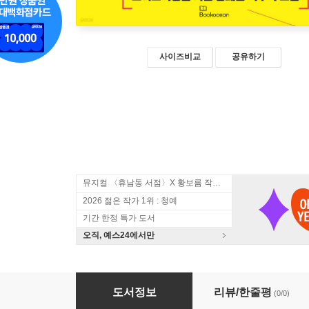
사이즈비교
공유하기
뮤지컬 〈휴남동 서점〉X 황보름 작가 북토크
2026 젊은 작가 1위 : 청예
기간 한정 특가 도서
오직, 예스24에서만
블랙 피싱 (큰글자책)
도서정보
리뷰/한줄평
(0/0)