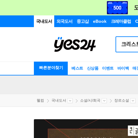
국내도서
외국도서
중고샵
eBook
크레마클럽
C
빠른분야찾기
베스트
신상품
이벤트
바이백
매
웰컴
국내도서
소설/시/희곡
장르소설