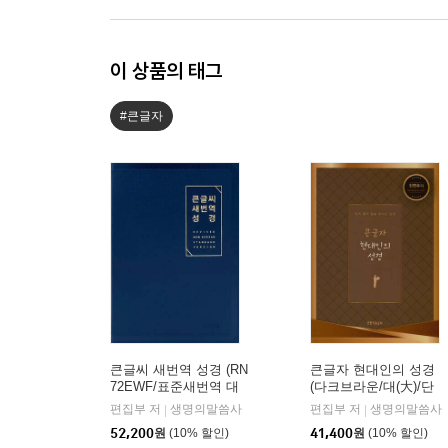
이 상품의 태그
#큰글자
큰글씨 새번역 성경 (RN
큰글자 현대인의 성경
72EWF/표준새번역 대
(다크브라운/대(大)/단
단본/무지퍼/PU/반달 색
본/색인/천연우피)
편집부 저
생명의말씀사
편집부 저
생명의말씀사
|
|
인/주석 없음/뉴다크네
52,200
원
(10% 할인)
41,400
원
(10% 할인)
이비)