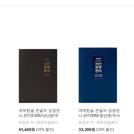
개역한글 큰글자 성경전
개역한글 큰글자 성경전
서 (H72EWB/대단본/무
서 (H72WM/중단본/무지
지퍼/PU/반달 색인/해설
퍼/PU/반달 색인/해설
편집부 저
생명의말씀사
편집부 저
생명의말씀사
|
|
없음/각주 없음/다크브
없음/각주 없음/다크네
41,400
원
(10% 할인)
33,300
원
(10% 할인)
라운)
이비)