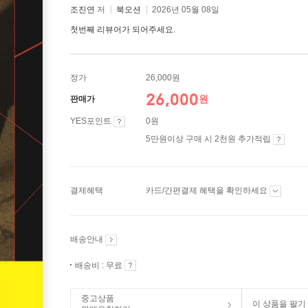
조진연
저
북오션
2026년 05월 08일
첫번째 리뷰어가 되어주세요.
정가
26,000원
26,000
원
판매가
YES포인트
0원
5만원이상 구매 시 2천원 추가적립
결제혜택
카드/간편결제 혜택을 확인하세요
배송안내
배송비 : 무료
중고상품
이 상품을 팔기