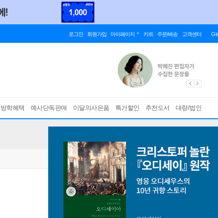
로그인
회원가입
마이페이지
카트
주문/배송
고객센터
Gl
름방학혜택
예사단독판매
이달의사은품
특가할인
추천도서
대량/법인