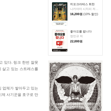
히포크라테스 회한
나카야마 시치리 저/민경욱 역
16,200
원
(10% 할인)
좋아요를 팝니다
정민규 저
22,000
원
 있다. 링크 한번 잘못
에 살고 있는 스트레스를
싱 업체가 쌓아두고 있는
이제 사기꾼을 호구로 만