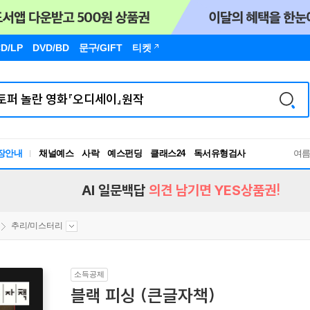
D/LP
DVD/BD
문구
/GIFT
티켓
장안내
채널예스
사락
예스펀딩
클래스24
독서유형검사
여
RBTI Lab
독서유형검사
AI 일문백답
의견 남기면 YES상품권!
추리/미스터리
소득공제
블랙 피싱 (큰글자책)