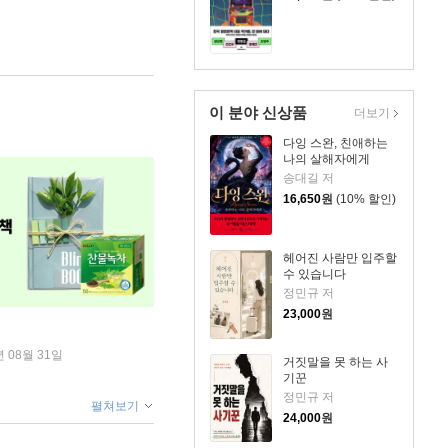
이 분야 신상품
더보기
다잉 스완, 친애하는
나의 살해자에게
송대길 저
16,650
원
(10% 할인)
헤어진 사람만 입주할
수 있습니다
정민규 저
23,000
원
년 08월 31일
거짓말을 못 하는 사
기꾼
정민규 저
펼쳐보기
24,000
원