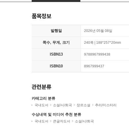
품목정보
발행일
2026년 05월 08일
쪽수, 무게, 크기
240쪽 | 188*257*20mm
ISBN13
9788967999438
ISBN10
8967999437
관련분류
카테고리 분류
국내도서
소설/시/희곡
장르소설
추리/미스터리
수상내역 및 미디어 추천 분류
국내도서
큰글자도서
소설/시/희곡