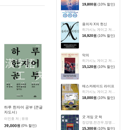
19,800
원
(10% 할인)
용의자 X의 헌신
히가시노 게이고 저/양억관 역
16,920
원
(10% 할인)
악의
히가시노 게이고 저/양윤옥 역
15,120
원
(10% 할인)
매스커레이드 라이프
히가시노 게이고 저/김은모 역
18,000
원
(10% 할인)
하루 한자어 공부 (큰글
자도서）
굿 게임 굿 럭
이인호 저
유유
|
장강명,전건우,정명섭,정해연,조영주 저
39,000
원
(0% 할인)
15,300
원
(10% 할인)