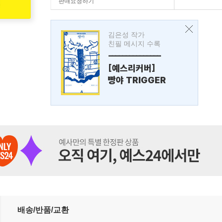
판매요청하기
김은성 작가
친필 메시지 수록
---------------
[예스리커버]
빵야 TRIGGER
배송/반품/교환